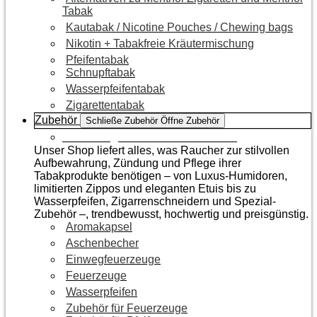
Tabak
Kautabak / Nicotine Pouches / Chewing bags
Nikotin + Tabakfreie Kräutermischung
Pfeifentabak
Schnupftabak
Wasserpfeifentabak
Zigarettentabak
Zubehör
Schließe Zubehör
Öffne Zubehör
Zur Kategorie Raucherzubehör
Unser Shop liefert alles, was Raucher zur stilvollen
Aufbewahrung, Zündung und Pflege ihrer
Tabakprodukte benötigen – von Luxus-Humidoren,
limitierten Zippos und eleganten Etuis bis zu
Wasserpfeifen, Zigarrenschneidern und Spezial-
Zubehör –, trendbewusst, hochwertig und preisgünstig.
Aromakapsel
Aschenbecher
Einwegfeuerzeuge
Feuerzeuge
Wasserpfeifen
Zubehör für Feuerzeuge