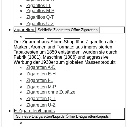
Zigarillos I-L
Zigarillos M-P
Zigarillos Q-T
Zigarillos U-Z
Zigaretten
Schließe Zigaretten
Öffne Zigaretten
Zur Kategorie Zigaretten
Der Zigarrenhaus-Sturm-Shop führt Zigaretten aller
Marken, Aromen und Formate; aus improvisierten
Tabakresten um 1850 entstanden, wurden sie durch
Fabrik (1881), Maschine (1886) und aggressive
Werbung der 1930er zum globalen Massenprodukt.
Zigaretten A-D
Zigaretten E-H
Zigaretten I-L
Zigaretten M-P
Zigaretten ohne Zusätze
Zigaretten Q-T
Zigaretten U-Z
E-Zigaretten/Liquids
Schließe E-Zigaretten/Liquids
Öffne E-Zigaretten/Liquids
Zur Kategorie E-Zigaretten/Liquids