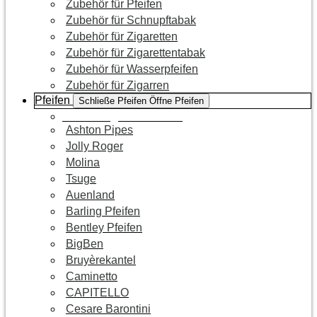
Zubehör für Pfeifen
Zubehör für Schnupftabak
Zubehör für Zigaretten
Zubehör für Zigarettentabak
Zubehör für Wasserpfeifen
Zubehör für Zigarren
Pfeifen
Schließe Pfeifen
Öffne Pfeifen
Zur Kategorie Pfeifen
Ashton Pipes
Jolly Roger
Molina
Tsuge
Auenland
Barling Pfeifen
Bentley Pfeifen
BigBen
Bruyèrekantel
Caminetto
CAPITELLO
Cesare Barontini