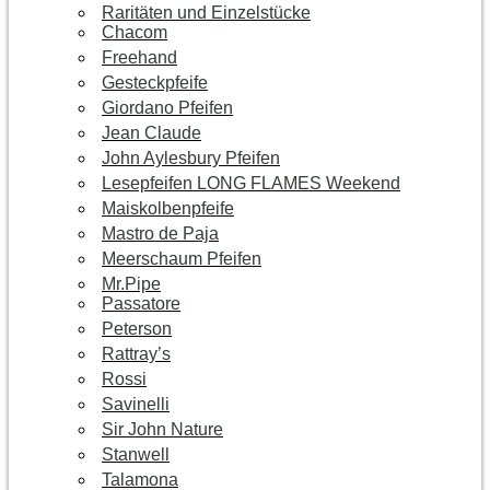
Raritäten und Einzelstücke
Chacom
Freehand
Gesteckpfeife
Giordano Pfeifen
Jean Claude
John Aylesbury Pfeifen
Lesepfeifen LONG FLAMES Weekend
Maiskolbenpfeife
Mastro de Paja
Meerschaum Pfeifen
Mr.Pipe
Passatore
Peterson
Rattray’s
Rossi
Savinelli
Sir John Nature
Stanwell
Talamona