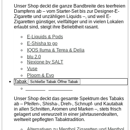
Unser Shop deckt die ganze Bandbreite des teerfreien
Dampfens ab – vom Starter-Set bis zur Designer-E-
Zigarette und unzähligen Liquids –, und weil E-
Zigaretten günstiger, vielfältiger und in vielen Lokalen
erlaubt sind, steigt ihre Beliebtheit rasant.
E-Liquids & Pods
E-Shisha to go
IQOS Iluma & Terea & Delia
blu 2.0
Nexione by SALT
Vuse
Ploom & Evo
Tabak
Schließe Tabak
Öffne Tabak
Zur Kategorie Tabak
Unser Shop deckt das gesamte Spektrum des Tabaks
ab – Pfeifen-, Shisha-, Dreh-, Schnupf- und Kautabak
in allen Schnitten, Aromen und Marken –, stets frisch
gelagert und verwurzelt in einer jahrtausendealten,
weltweit gepflegten Tabaktradition.
Alternativen zu Menthol Zigaretten und Menthol