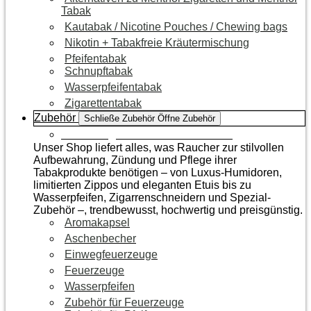
Tabak
Kautabak / Nicotine Pouches / Chewing bags
Nikotin + Tabakfreie Kräutermischung
Pfeifentabak
Schnupftabak
Wasserpfeifentabak
Zigarettentabak
Zubehör
Schließe Zubehör
Öffne Zubehör
Zur Kategorie Raucherzubehör
Unser Shop liefert alles, was Raucher zur stilvollen
Aufbewahrung, Zündung und Pflege ihrer
Tabakprodukte benötigen – von Luxus-Humidoren,
limitierten Zippos und eleganten Etuis bis zu
Wasserpfeifen, Zigarrenschneidern und Spezial-
Zubehör –, trendbewusst, hochwertig und preisgünstig.
Aromakapsel
Aschenbecher
Einwegfeuerzeuge
Feuerzeuge
Wasserpfeifen
Zubehör für Feuerzeuge