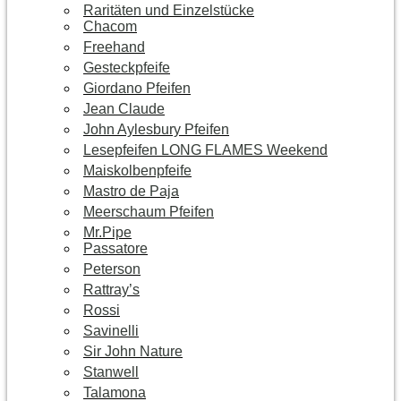
Raritäten und Einzelstücke
Chacom
Freehand
Gesteckpfeife
Giordano Pfeifen
Jean Claude
John Aylesbury Pfeifen
Lesepfeifen LONG FLAMES Weekend
Maiskolbenpfeife
Mastro de Paja
Meerschaum Pfeifen
Mr.Pipe
Passatore
Peterson
Rattray’s
Rossi
Savinelli
Sir John Nature
Stanwell
Talamona