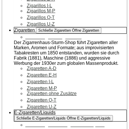
Zigarillos I-L
Zigarillos M-P
Zigarillos Q-T
Zigarillos U-Z
Zigaretten
Schließe Zigaretten
Öffne Zigaretten
Zur Kategorie Zigaretten
Der Zigarrenhaus-Sturm-Shop führt Zigaretten aller
Marken, Aromen und Formate; aus improvisierten
Tabakresten um 1850 entstanden, wurden sie durch
Fabrik (1881), Maschine (1886) und aggressive
Werbung der 1930er zum globalen Massenprodukt.
Zigaretten A-D
Zigaretten E-H
Zigaretten I-L
Zigaretten M-P
Zigaretten ohne Zusätze
Zigaretten Q-T
Zigaretten U-Z
E-Zigaretten/Liquids
Schließe E-Zigaretten/Liquids
Öffne E-Zigaretten/Liquids
Zur Kategorie E-Zigaretten/Liquids