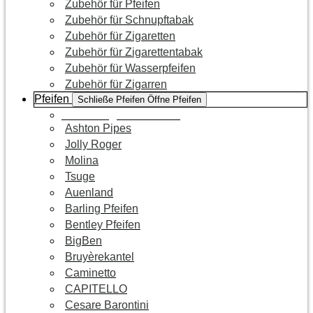
Zubehör für Pfeifen
Zubehör für Schnupftabak
Zubehör für Zigaretten
Zubehör für Zigarettentabak
Zubehör für Wasserpfeifen
Zubehör für Zigarren
Pfeifen
Schließe Pfeifen
Öffne Pfeifen
Zur Kategorie Pfeifen
Ashton Pipes
Jolly Roger
Molina
Tsuge
Auenland
Barling Pfeifen
Bentley Pfeifen
BigBen
Bruyèrekantel
Caminetto
CAPITELLO
Cesare Barontini