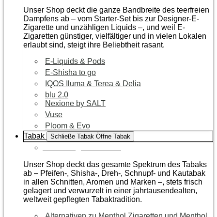
Unser Shop deckt die ganze Bandbreite des teerfreien
Dampfens ab – vom Starter-Set bis zur Designer-E-
Zigarette und unzähligen Liquids –, und weil E-
Zigaretten günstiger, vielfältiger und in vielen Lokalen
erlaubt sind, steigt ihre Beliebtheit rasant.
E-Liquids & Pods
E-Shisha to go
IQOS Iluma & Terea & Delia
blu 2.0
Nexione by SALT
Vuse
Ploom & Evo
Tabak
Schließe Tabak
Öffne Tabak
Zur Kategorie Tabak
Unser Shop deckt das gesamte Spektrum des Tabaks
ab – Pfeifen-, Shisha-, Dreh-, Schnupf- und Kautabak
in allen Schnitten, Aromen und Marken –, stets frisch
gelagert und verwurzelt in einer jahrtausendealten,
weltweit gepflegten Tabaktradition.
Alternativen zu Menthol Zigaretten und Menthol