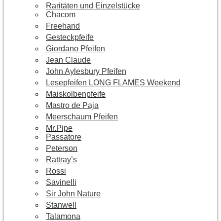
Raritäten und Einzelstücke
Chacom
Freehand
Gesteckpfeife
Giordano Pfeifen
Jean Claude
John Aylesbury Pfeifen
Lesepfeifen LONG FLAMES Weekend
Maiskolbenpfeife
Mastro de Paja
Meerschaum Pfeifen
Mr.Pipe
Passatore
Peterson
Rattray’s
Rossi
Savinelli
Sir John Nature
Stanwell
Talamona