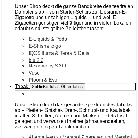
Unser Shop deckt die ganze Bandbreite des teerfreien
Dampfens ab – vom Starter-Set bis zur Designer-E-
Zigarette und unzähligen Liquids –, und weil E-
Zigaretten günstiger, vielfältiger und in vielen Lokalen
erlaubt sind, steigt ihre Beliebtheit rasant.
E-Liquids & Pods
E-Shisha to go
IQOS Iluma & Terea & Delia
blu 2.0
Nexione by SALT
Vuse
Ploom & Evo
Tabak
Schließe Tabak
Öffne Tabak
Zur Kategorie Tabak
Unser Shop deckt das gesamte Spektrum des Tabaks
ab – Pfeifen-, Shisha-, Dreh-, Schnupf- und Kautabak
in allen Schnitten, Aromen und Marken –, stets frisch
gelagert und verwurzelt in einer jahrtausendealten,
weltweit gepflegten Tabaktradition.
Alternativen zu Menthol Zigaretten und Menthol