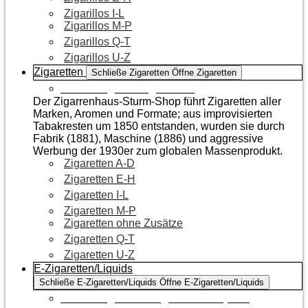
Zigarillos I-L
Zigarillos M-P
Zigarillos Q-T
Zigarillos U-Z
Zigaretten
Schließe Zigaretten
Öffne Zigaretten
Zur Kategorie Zigaretten
Der Zigarrenhaus-Sturm-Shop führt Zigaretten aller
Marken, Aromen und Formate; aus improvisierten
Tabakresten um 1850 entstanden, wurden sie durch
Fabrik (1881), Maschine (1886) und aggressive
Werbung der 1930er zum globalen Massenprodukt.
Zigaretten A-D
Zigaretten E-H
Zigaretten I-L
Zigaretten M-P
Zigaretten ohne Zusätze
Zigaretten Q-T
Zigaretten U-Z
E-Zigaretten/Liquids
Schließe E-Zigaretten/Liquids
Öffne E-Zigaretten/Liquids
Zur Kategorie E-Zigaretten/Liquids