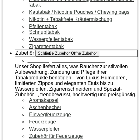
Tabak
Kautabak / Nicotine Pouches / Chewing bags
Nikotin + Tabakfreie Kräutermischung
Pfeifentabak
Schnupftabak
Wasserpfeifentabak
Zigarettentabak
Zubehör
Schließe Zubehör
Öffne Zubehör
Zur Kategorie Raucherzubehör
Unser Shop liefert alles, was Raucher zur stilvollen
Aufbewahrung, Zündung und Pflege ihrer
Tabakprodukte benötigen – von Luxus-Humidoren,
limitierten Zippos und eleganten Etuis bis zu
Wasserpfeifen, Zigarrenschneidern und Spezial-
Zubehör –, trendbewusst, hochwertig und preisgünstig.
Aromakapsel
Aschenbecher
Einwegfeuerzeuge
Feuerzeuge
Wasserpfeifen
Zubehör für Feuerzeuge