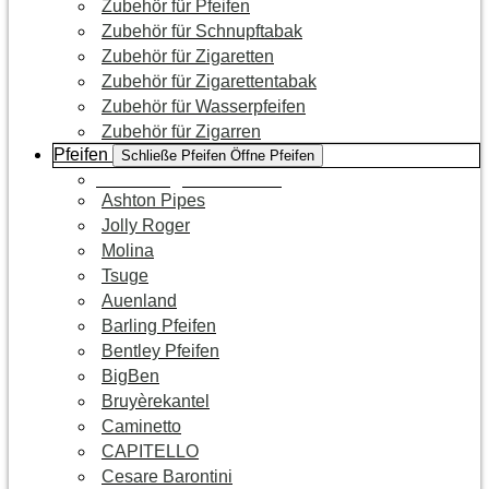
Zubehör für Pfeifen
Zubehör für Schnupftabak
Zubehör für Zigaretten
Zubehör für Zigarettentabak
Zubehör für Wasserpfeifen
Zubehör für Zigarren
Pfeifen
Schließe Pfeifen
Öffne Pfeifen
Zur Kategorie Pfeifen
Ashton Pipes
Jolly Roger
Molina
Tsuge
Auenland
Barling Pfeifen
Bentley Pfeifen
BigBen
Bruyèrekantel
Caminetto
CAPITELLO
Cesare Barontini