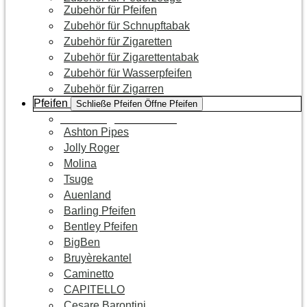
Zubehör für Pfeifen
Zubehör für Schnupftabak
Zubehör für Zigaretten
Zubehör für Zigarettentabak
Zubehör für Wasserpfeifen
Zubehör für Zigarren
Pfeifen
Schließe Pfeifen
Öffne Pfeifen
Zur Kategorie Pfeifen
Ashton Pipes
Jolly Roger
Molina
Tsuge
Auenland
Barling Pfeifen
Bentley Pfeifen
BigBen
Bruyèrekantel
Caminetto
CAPITELLO
Cesare Barontini