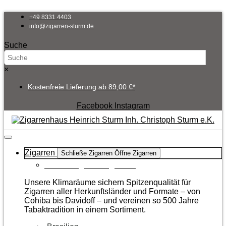
Zum
Inhalt
+49 8331 4403
springen
info@zigarren-sturm.de
Suche
×
Kostenfreie Lieferung ab 89,00 €*
Facebook
Instagram
Zigarren
Schließe Zigarren
Öffne Zigarren
Zur Kategorie Zigarren
Unsere Klimaräume sichern Spitzenqualität für
Zigarren aller Herkunftsländer und Formate – von
Cohiba bis Davidoff – und vereinen so 500 Jahre
Tabaktradition in einem Sortiment.