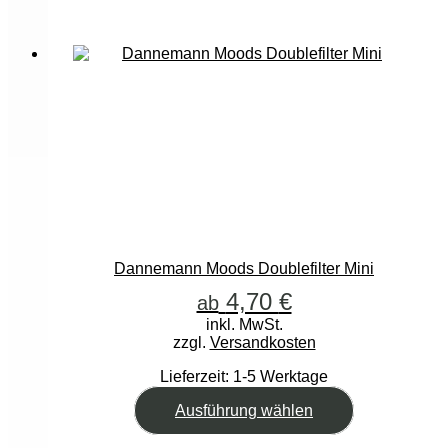
Dannemann Moods Doublefilter Mini
4,70
€
ab
inkl. MwSt.
zzgl.
Versandkosten
Lieferzeit:
1-5 Werktage
Dieses
Ausführung wählen
Produkt
weist