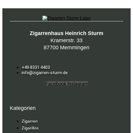
mehrere
Varianten
auf.
Die
Optionen
können
Zigarrenhaus Heinrich Sturm
auf
Kramerstr. 33
der
87700 Memmingen
Produktseite
gewählt
werden
+49 8331 4403
info@zigarren-sturm.de
Facebook
Instagram
Kategorien
Zigarren
Zigarillos