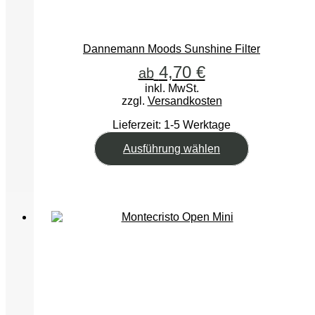
Dannemann Moods Sunshine Filter
4,70
€
ab
inkl. MwSt.
zzgl.
Versandkosten
Lieferzeit:
1-5 Werktage
Dieses
Ausführung wählen
Produkt
weist
mehrere
Varianten
auf.
Die
Optionen
können
auf
der
Produktseite
gewählt
werden