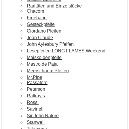
Raritäten und Einzelstücke
Chacom
Freehand
Gesteckpfeife
Giordano Pfeifen
Jean Claude
John Aylesbury Pfeifen
Lesepfeifen LONG FLAMES Weekend
Maiskolbenpfeife
Mastro de Paja
Meerschaum Pfeifen
Mr.Pipe
Passatore
Peterson
Rattray’s
Rossi
Savinelli
Sir John Nature
Stanwell
Talamona