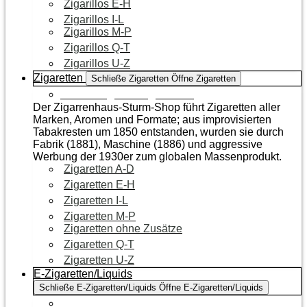
Zigarillos E-H
Zigarillos I-L
Zigarillos M-P
Zigarillos Q-T
Zigarillos U-Z
Zigaretten
Schließe Zigaretten
Öffne Zigaretten
Zur Kategorie Zigaretten
Der Zigarrenhaus-Sturm-Shop führt Zigaretten aller
Marken, Aromen und Formate; aus improvisierten
Tabakresten um 1850 entstanden, wurden sie durch
Fabrik (1881), Maschine (1886) und aggressive
Werbung der 1930er zum globalen Massenprodukt.
Zigaretten A-D
Zigaretten E-H
Zigaretten I-L
Zigaretten M-P
Zigaretten ohne Zusätze
Zigaretten Q-T
Zigaretten U-Z
E-Zigaretten/Liquids
Schließe E-Zigaretten/Liquids
Öffne E-Zigaretten/Liquids
Zur Kategorie E-Zigaretten/Liquids