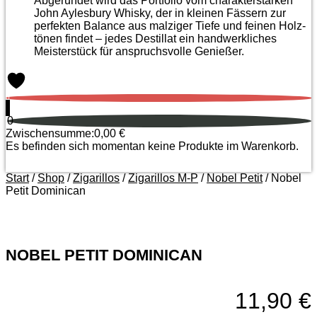
Abgerundet wird das Portfolio vom charakterstarken
John Aylesbury Whisky, der in kleinen Fässern zur
perfekten Balance aus malziger Tiefe und feinen Holz­
tönen findet – jedes Destillat ein handwerkliches
Meister­stück für anspruchsvolle Genießer.
0
0
Zwischensumme:
0,00
€
Es befinden sich momentan keine Produkte im Warenkorb.
Start
/
Shop
/
Zigarillos
/
Zigarillos M-P
/
Nobel Petit
/ Nobel
Petit Dominican
Zoom
NOBEL PETIT DOMINICAN
11,90
€