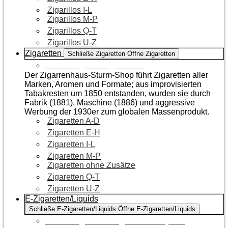
Zigarillos I-L
Zigarillos M-P
Zigarillos Q-T
Zigarillos U-Z
Zigaretten
Schließe Zigaretten
Öffne Zigaretten
Zur Kategorie Zigaretten
Der Zigarrenhaus-Sturm-Shop führt Zigaretten aller
Marken, Aromen und Formate; aus improvisierten
Tabakresten um 1850 entstanden, wurden sie durch
Fabrik (1881), Maschine (1886) und aggressive
Werbung der 1930er zum globalen Massenprodukt.
Zigaretten A-D
Zigaretten E-H
Zigaretten I-L
Zigaretten M-P
Zigaretten ohne Zusätze
Zigaretten Q-T
Zigaretten U-Z
E-Zigaretten/Liquids
Schließe E-Zigaretten/Liquids
Öffne E-Zigaretten/Liquids
Zur Kategorie E-Zigaretten/Liquids