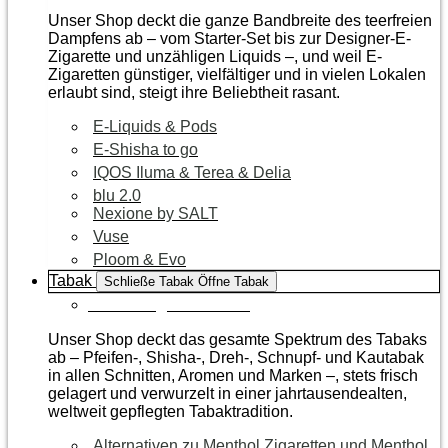
Unser Shop deckt die ganze Bandbreite des teerfreien
Dampfens ab – vom Starter-Set bis zur Designer-E-
Zigarette und unzähligen Liquids –, und weil E-
Zigaretten günstiger, vielfältiger und in vielen Lokalen
erlaubt sind, steigt ihre Beliebtheit rasant.
E-Liquids & Pods
E-Shisha to go
IQOS Iluma & Terea & Delia
blu 2.0
Nexione by SALT
Vuse
Ploom & Evo
Tabak
Schließe Tabak
Öffne Tabak
Zur Kategorie Tabak
Unser Shop deckt das gesamte Spektrum des Tabaks
ab – Pfeifen-, Shisha-, Dreh-, Schnupf- und Kautabak
in allen Schnitten, Aromen und Marken –, stets frisch
gelagert und verwurzelt in einer jahrtausendealten,
weltweit gepflegten Tabaktradition.
Alternativen zu Menthol Zigaretten und Menthol