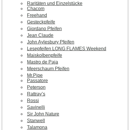
Raritäten und Einzelstücke
Chacom
Freehand
Gesteckpfeife
Giordano Pfeifen
Jean Claude
John Aylesbury Pfeifen
Lesepfeifen LONG FLAMES Weekend
Maiskolbenpfeife
Mastro de Paja
Meerschaum Pfeifen
Mr.Pipe
Passatore
Peterson
Rattray’s
Rossi
Savinelli
Sir John Nature
Stanwell
Talamona