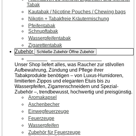
Tabak
Kautabak / Nicotine Pouches / Chewing bags
Nikotin + Tabakfreie Kräutermischung
Pfeifentabak
Schnupftabak
Wasserpfeifentabak
Zigarettentabak
Zubehör
Schließe Zubehör
Öffne Zubehör
Zur Kategorie Raucherzubehör
Unser Shop liefert alles, was Raucher zur stilvollen
Aufbewahrung, Zündung und Pflege ihrer
Tabakprodukte benötigen – von Luxus-Humidoren,
limitierten Zippos und eleganten Etuis bis zu
Wasserpfeifen, Zigarrenschneidern und Spezial-
Zubehör –, trendbewusst, hochwertig und preisgünstig.
Aromakapsel
Aschenbecher
Einwegfeuerzeuge
Feuerzeuge
Wasserpfeifen
Zubehör für Feuerzeuge