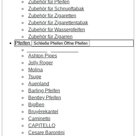
Zubehör für Pfeifen
Zubehör für Schnupftabak
Zubehör für Zigaretten
Zubehör für Zigarettentabak
Zubehör für Wasserpfeifen
Zubehör für Zigarren
Pfeifen
Schließe Pfeifen
Öffne Pfeifen
Zur Kategorie Pfeifen
Ashton Pipes
Jolly Roger
Molina
Tsuge
Auenland
Barling Pfeifen
Bentley Pfeifen
BigBen
Bruyèrekantel
Caminetto
CAPITELLO
Cesare Barontini