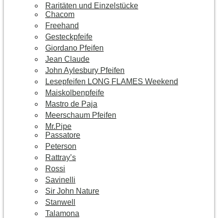
Raritäten und Einzelstücke
Chacom
Freehand
Gesteckpfeife
Giordano Pfeifen
Jean Claude
John Aylesbury Pfeifen
Lesepfeifen LONG FLAMES Weekend
Maiskolbenpfeife
Mastro de Paja
Meerschaum Pfeifen
Mr.Pipe
Passatore
Peterson
Rattray’s
Rossi
Savinelli
Sir John Nature
Stanwell
Talamona