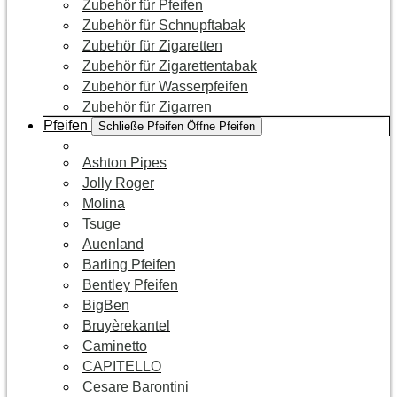
Zubehör für Pfeifen
Zubehör für Schnupftabak
Zubehör für Zigaretten
Zubehör für Zigarettentabak
Zubehör für Wasserpfeifen
Zubehör für Zigarren
Pfeifen
Schließe Pfeifen
Öffne Pfeifen
Zur Kategorie Pfeifen
Ashton Pipes
Jolly Roger
Molina
Tsuge
Auenland
Barling Pfeifen
Bentley Pfeifen
BigBen
Bruyèrekantel
Caminetto
CAPITELLO
Cesare Barontini