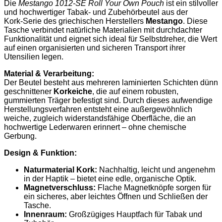
Die
Mestango 1012‑SE Roll Your Own Pouch
ist ein stilvoller
und hochwertiger Tabak‑ und Zubehörbeutel aus der
Kork‑Serie des griechischen Herstellers
Mestango
. Diese
Tasche verbindet natürliche Materialien mit durchdachter
Funktionalität und eignet sich ideal für Selbstdreher, die Wert
auf einen organisierten und sicheren Transport ihrer
Utensilien legen.
Material & Verarbeitung:
Der Beutel besteht aus mehreren laminierten Schichten dünn
geschnittener
Korkeiche
, die auf einem robusten,
gummierten Träger befestigt sind. Durch dieses aufwendige
Herstellungsverfahren entsteht eine außergewöhnlich
weiche, zugleich widerstandsfähige Oberfläche, die an
hochwertige Lederwaren erinnert – ohne chemische
Gerbung.
Design & Funktion:
Naturmaterial Kork:
Nachhaltig, leicht und angenehm
in der Haptik – bietet eine edle, organische Optik.
Magnetverschluss:
Flache Magnetknöpfe sorgen für
ein sicheres, aber leichtes Öffnen und Schließen der
Tasche.
Innenraum:
Großzügiges Hauptfach für Tabak und