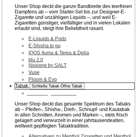
Unser Shop deckt die ganze Bandbreite des teerfreien
Dampfens ab – vom Starter-Set bis zur Designer-E-
Zigarette und unzähligen Liquids –, und weil E-
Zigaretten günstiger, vielfältiger und in vielen Lokalen
erlaubt sind, steigt ihre Beliebtheit rasant.
E-Liquids & Pods
E-Shisha to go
IQOS Iluma & Terea & Delia
blu 2.0
Nexione by SALT
Vuse
Ploom & Evo
Tabak
Schließe Tabak
Öffne Tabak
Zur Kategorie Tabak
Unser Shop deckt das gesamte Spektrum des Tabaks
ab – Pfeifen-, Shisha-, Dreh-, Schnupf- und Kautabak
in allen Schnitten, Aromen und Marken –, stets frisch
gelagert und verwurzelt in einer jahrtausendealten,
weltweit gepflegten Tabaktradition.
Alternativen zu Menthol Zigaretten und Menthol