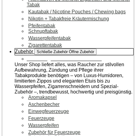
Tabak
Kautabak / Nicotine Pouches / Chewing bags
Nikotin + Tabakfreie Kräutermischung
Pfeifentabak
Schnupftabak
Wasserpfeifentabak
Zigarettentabak
Zubehör
Schließe Zubehör
Öffne Zubehör
Zur Kategorie Raucherzubehör
Unser Shop liefert alles, was Raucher zur stilvollen
Aufbewahrung, Zündung und Pflege ihrer
Tabakprodukte benötigen – von Luxus-Humidoren,
limitierten Zippos und eleganten Etuis bis zu
Wasserpfeifen, Zigarrenschneidern und Spezial-
Zubehör –, trendbewusst, hochwertig und preisgünstig.
Aromakapsel
Aschenbecher
Einwegfeuerzeuge
Feuerzeuge
Wasserpfeifen
Zubehör für Feuerzeuge