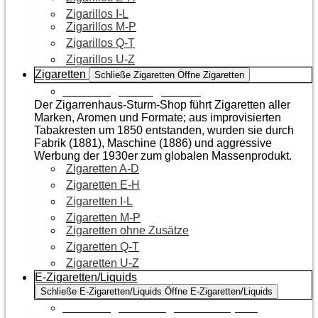
Zigarillos I-L
Zigarillos M-P
Zigarillos Q-T
Zigarillos U-Z
Zigaretten
Schließe Zigaretten
Öffne Zigaretten
Zur Kategorie Zigaretten
Der Zigarrenhaus-Sturm-Shop führt Zigaretten aller
Marken, Aromen und Formate; aus improvisierten
Tabakresten um 1850 entstanden, wurden sie durch
Fabrik (1881), Maschine (1886) und aggressive
Werbung der 1930er zum globalen Massenprodukt.
Zigaretten A-D
Zigaretten E-H
Zigaretten I-L
Zigaretten M-P
Zigaretten ohne Zusätze
Zigaretten Q-T
Zigaretten U-Z
E-Zigaretten/Liquids
Schließe E-Zigaretten/Liquids
Öffne E-Zigaretten/Liquids
Zur Kategorie E-Zigaretten/Liquids