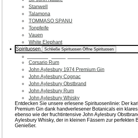
Stanwell
Talamona
TOMMASO SPANU
Tonpfeife
Vauen
White Elephant
Spirituosen
Schließe Spirituosen
Öffne Spirituosen
Zur Kategorie Spirituosen
Corsario Rum
John Aylesbury 1974 Premium Gin
John Aylesbury Cognac
John Aylesbury Obstbrand
John Aylesbury Rum
John Aylesbury Whisky
Entdecken Sie unsere erlesene Spirituosenlinie: Der ka
Premium Gin dank handverlesener Botanicals ein klares, 
ebenso wie der frucht­intensive John Aylesbury Obstbra
Aylesbury Whisky, der in kleinen Fässern zur perfekten B
Genießer.