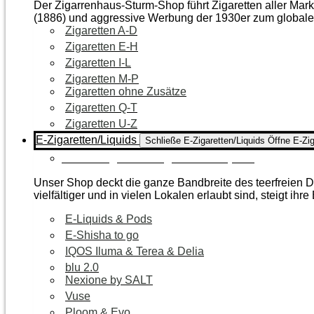
Der Zigarrenhaus-Sturm-Shop führt Zigaretten aller Mar
(1886) und aggressive Werbung der 1930er zum global
Zigaretten A-D
Zigaretten E-H
Zigaretten I-L
Zigaretten M-P
Zigaretten ohne Zusätze
Zigaretten Q-T
Zigaretten U-Z
E-Zigaretten/Liquids
Schließe E-Zigaretten/Liquids
Öffne E-Zig
Zur Kategorie E-Zigaretten/Liquids
Unser Shop deckt die ganze Bandbreite des teerfreien Da
vielfältiger und in vielen Lokalen erlaubt sind, steigt ihre
E-Liquids & Pods
E-Shisha to go
IQOS Iluma & Terea & Delia
blu 2.0
Nexione by SALT
Vuse
Ploom & Evo