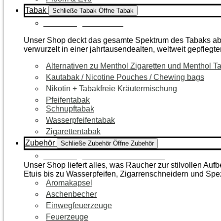
Tabak
Schließe Tabak
Öffne Tabak
Zur Kategorie Tabak
Unser Shop deckt das gesamte Spektrum des Tabaks ab – 
verwurzelt in einer jahrtausendealten, weltweit gepflegte
Alternativen zu Menthol Zigaretten und Menthol T
Kautabak / Nicotine Pouches / Chewing bags
Nikotin + Tabakfreie Kräutermischung
Pfeifentabak
Schnupftabak
Wasserpfeifentabak
Zigarettentabak
Zubehör
Schließe Zubehör
Öffne Zubehör
Zur Kategorie Raucherzubehör
Unser Shop liefert alles, was Raucher zur stilvollen A
Etuis bis zu Wasserpfeifen, Zigarrenschneidern und Spe
Aromakapsel
Aschenbecher
Einwegfeuerzeuge
Feuerzeuge