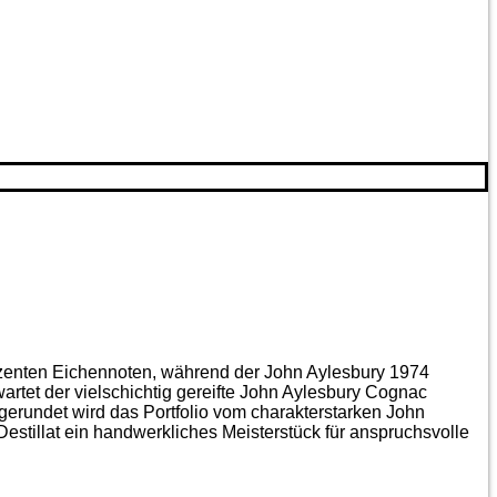
ezenten Eichen­noten, während der John Aylesbury 1974
artet der vielschichtig gereifte John Aylesbury Cognac
gerundet wird das Portfolio vom charakterstarken John
estillat ein handwerkliches Meister­stück für anspruchsvolle