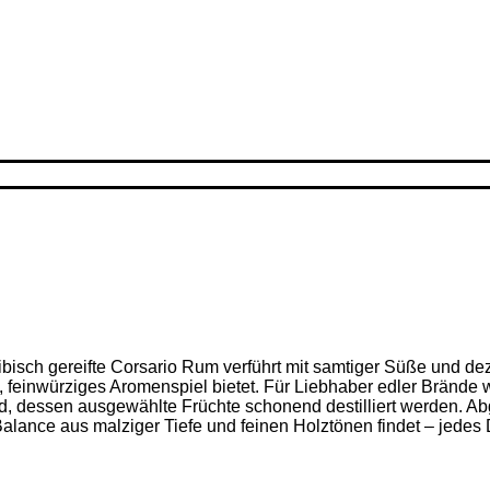
ribisch gereifte Corsario Rum verführt mit samtiger Süße und d
feinwürziges Aromenspiel bietet. Für Liebhaber edler Brände w
nd, dessen ausgewählte Früchte schonend destilliert werden. Ab
alance aus malziger Tiefe und feinen Holz­tönen findet – jedes D