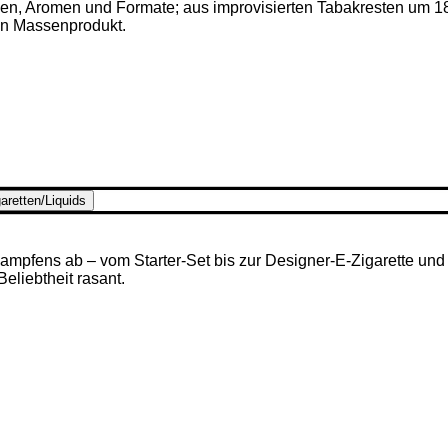
ken, Aromen und Formate; aus improvisierten Tabakresten um 1
en Massenprodukt.
aretten/Liquids
mpfens ab – vom Starter-Set bis zur Designer-E-Zigarette und u
 Beliebtheit rasant.