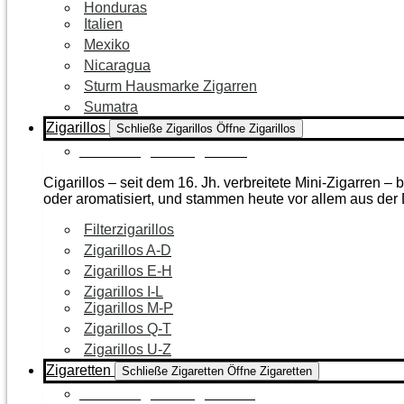
Honduras
Italien
Mexiko
Nicaragua
Sturm Hausmarke Zigarren
Sumatra
Zigarillos
Schließe Zigarillos
Öffne Zigarillos
Zur Kategorie Zigarillos
Cigarillos – seit dem 16. Jh. verbreitete Mini-Zigarren 
oder aromatisiert, und stammen heute vor allem aus de
Filterzigarillos
Zigarillos A-D
Zigarillos E-H
Zigarillos I-L
Zigarillos M-P
Zigarillos Q-T
Zigarillos U-Z
Zigaretten
Schließe Zigaretten
Öffne Zigaretten
Zur Kategorie Zigaretten