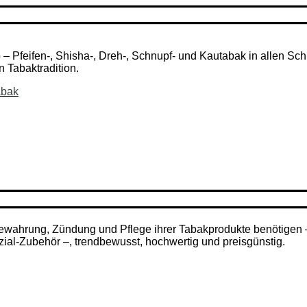
Pfeifen-, Shisha-, Dreh-, Schnupf- und Kautabak in allen Schni
n Tabaktradition.
abak
ufbewahrung, Zündung und Pflege ihrer Tabakprodukte benötigen
zial-Zubehör –, trendbewusst, hochwertig und preisgünstig.