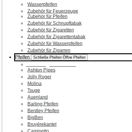
Wasserpfeifen
Zubehör für Feuerzeuge
Zubehör für Pfeifen
Zubehör für Schnupftabak
Zubehör für Zigaretten
Zubehör für Zigarettentabak
Zubehör für Wasserpfeifen
Zubehör für Zigarren
Pfeifen
Schließe Pfeifen
Öffne Pfeifen
Zur Kategorie Pfeifen
Ashton Pipes
Jolly Roger
Molina
Tsuge
Auenland
Barling Pfeifen
Bentley Pfeifen
BigBen
Bruyèrekantel
Caminetto