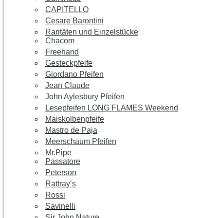
CAPITELLO
Cesare Barontini
Raritäten und Einzelstücke
Chacom
Freehand
Gesteckpfeife
Giordano Pfeifen
Jean Claude
John Aylesbury Pfeifen
Lesepfeifen LONG FLAMES Weekend
Maiskolbenpfeife
Mastro de Paja
Meerschaum Pfeifen
Mr.Pipe
Passatore
Peterson
Rattray’s
Rossi
Savinelli
Sir John Nature