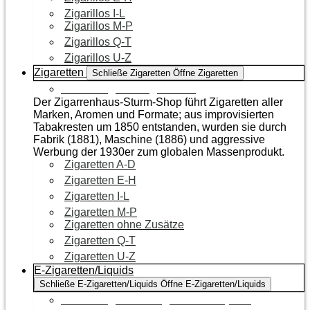
Zigarillos I-L
Zigarillos M-P
Zigarillos Q-T
Zigarillos U-Z
Zigaretten
Schließe Zigaretten
Öffne Zigaretten
Zur Kategorie Zigaretten
Der Zigarrenhaus-Sturm-Shop führt Zigaretten aller
Marken, Aromen und Formate; aus improvisierten
Tabakresten um 1850 entstanden, wurden sie durch
Fabrik (1881), Maschine (1886) und aggressive
Werbung der 1930er zum globalen Massenprodukt.
Zigaretten A-D
Zigaretten E-H
Zigaretten I-L
Zigaretten M-P
Zigaretten ohne Zusätze
Zigaretten Q-T
Zigaretten U-Z
E-Zigaretten/Liquids
Schließe E-Zigaretten/Liquids
Öffne E-Zigaretten/Liquids
Zur Kategorie E-Zigaretten/Liquids