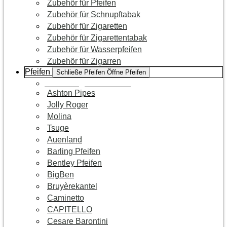
Zubehör für Pfeifen
Zubehör für Schnupftabak
Zubehör für Zigaretten
Zubehör für Zigarettentabak
Zubehör für Wasserpfeifen
Zubehör für Zigarren
Pfeifen
Schließe Pfeifen
Öffne Pfeifen
Zur Kategorie Pfeifen
Ashton Pipes
Jolly Roger
Molina
Tsuge
Auenland
Barling Pfeifen
Bentley Pfeifen
BigBen
Bruyèrekantel
Caminetto
CAPITELLO
Cesare Barontini