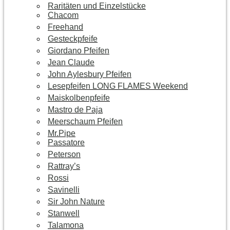
Raritäten und Einzelstücke
Chacom
Freehand
Gesteckpfeife
Giordano Pfeifen
Jean Claude
John Aylesbury Pfeifen
Lesepfeifen LONG FLAMES Weekend
Maiskolbenpfeife
Mastro de Paja
Meerschaum Pfeifen
Mr.Pipe
Passatore
Peterson
Rattray’s
Rossi
Savinelli
Sir John Nature
Stanwell
Talamona