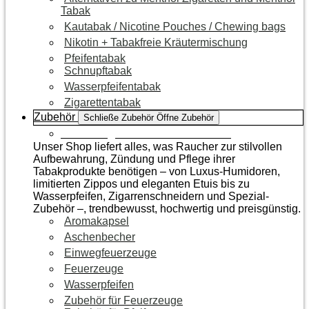
Tabak
Kautabak / Nicotine Pouches / Chewing bags
Nikotin + Tabakfreie Kräutermischung
Pfeifentabak
Schnupftabak
Wasserpfeifentabak
Zigarettentabak
Zubehör
Schließe Zubehör
Öffne Zubehör
Zur Kategorie Raucherzubehör
Unser Shop liefert alles, was Raucher zur stilvollen
Aufbewahrung, Zündung und Pflege ihrer
Tabakprodukte benötigen – von Luxus-Humidoren,
limitierten Zippos und eleganten Etuis bis zu
Wasserpfeifen, Zigarrenschneidern und Spezial-
Zubehör –, trendbewusst, hochwertig und preisgünstig.
Aromakapsel
Aschenbecher
Einwegfeuerzeuge
Feuerzeuge
Wasserpfeifen
Zubehör für Feuerzeuge