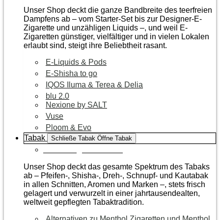
Unser Shop deckt die ganze Bandbreite des teerfreien
Dampfens ab – vom Starter-Set bis zur Designer-E-
Zigarette und unzähligen Liquids –, und weil E-
Zigaretten günstiger, vielfältiger und in vielen Lokalen
erlaubt sind, steigt ihre Beliebtheit rasant.
E-Liquids & Pods
E-Shisha to go
IQOS Iluma & Terea & Delia
blu 2.0
Nexione by SALT
Vuse
Ploom & Evo
Tabak
Schließe Tabak
Öffne Tabak
Zur Kategorie Tabak
Unser Shop deckt das gesamte Spektrum des Tabaks
ab – Pfeifen-, Shisha-, Dreh-, Schnupf- und Kautabak
in allen Schnitten, Aromen und Marken –, stets frisch
gelagert und verwurzelt in einer jahrtausendealten,
weltweit gepflegten Tabaktradition.
Alternativen zu Menthol Zigaretten und Menthol