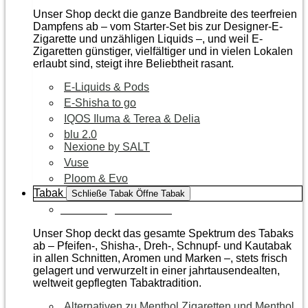
Unser Shop deckt die ganze Bandbreite des teerfreien
Dampfens ab – vom Starter-Set bis zur Designer-E-
Zigarette und unzähligen Liquids –, und weil E-
Zigaretten günstiger, vielfältiger und in vielen Lokalen
erlaubt sind, steigt ihre Beliebtheit rasant.
E-Liquids & Pods
E-Shisha to go
IQOS Iluma & Terea & Delia
blu 2.0
Nexione by SALT
Vuse
Ploom & Evo
Tabak
Schließe Tabak
Öffne Tabak
Zur Kategorie Tabak
Unser Shop deckt das gesamte Spektrum des Tabaks
ab – Pfeifen-, Shisha-, Dreh-, Schnupf- und Kautabak
in allen Schnitten, Aromen und Marken –, stets frisch
gelagert und verwurzelt in einer jahrtausendealten,
weltweit gepflegten Tabaktradition.
Alternativen zu Menthol Zigaretten und Menthol