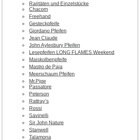
Raritäten und Einzelstücke
Chacom
Freehand
Gesteckpfeife
Giordano Pfeifen
Jean Claude
John Aylesbury Pfeifen
Lesepfeifen LONG FLAMES Weekend
Maiskolbenpfeife
Mastro de Paja
Meerschaum Pfeifen
Mr.Pipe
Passatore
Peterson
Rattray’s
Rossi
Savinelli
Sir John Nature
Stanwell
Talamona