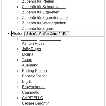
Zubehör für Pfeifen
Zubehör für Schnupftabak
Zubehör für Zigaretten
Zubehör für Zigarettentabak
Zubehör für Wasserpfeifen
Zubehör für Zigarren
Pfeifen
Schließe Pfeifen
Öffne Pfeifen
Zur Kategorie Pfeifen
Ashton Pipes
Jolly Roger
Molina
Tsuge
Auenland
Barling Pfeifen
Bentley Pfeifen
BigBen
Bruyèrekantel
Caminetto
CAPITELLO
Cesare Barontini