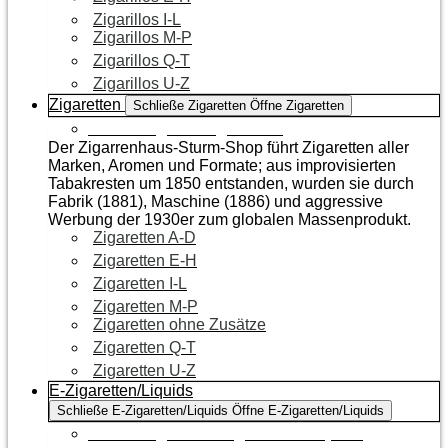
Zigarillos I-L
Zigarillos M-P
Zigarillos Q-T
Zigarillos U-Z
Zigaretten
Schließe Zigaretten
Öffne Zigaretten
Zur Kategorie Zigaretten
Der Zigarrenhaus-Sturm-Shop führt Zigaretten aller
Marken, Aromen und Formate; aus improvisierten
Tabakresten um 1850 entstanden, wurden sie durch
Fabrik (1881), Maschine (1886) und aggressive
Werbung der 1930er zum globalen Massenprodukt.
Zigaretten A-D
Zigaretten E-H
Zigaretten I-L
Zigaretten M-P
Zigaretten ohne Zusätze
Zigaretten Q-T
Zigaretten U-Z
E-Zigaretten/Liquids
Schließe E-Zigaretten/Liquids
Öffne E-Zigaretten/Liquids
Zur Kategorie E-Zigaretten/Liquids