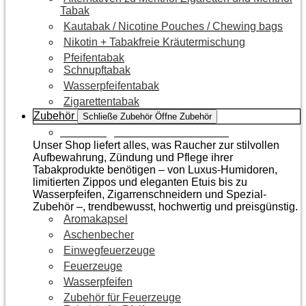
Tabak
Kautabak / Nicotine Pouches / Chewing bags
Nikotin + Tabakfreie Kräutermischung
Pfeifentabak
Schnupftabak
Wasserpfeifentabak
Zigarettentabak
Zubehör
Schließe Zubehör
Öffne Zubehör
Zur Kategorie Raucherzubehör
Unser Shop liefert alles, was Raucher zur stilvollen
Aufbewahrung, Zündung und Pflege ihrer
Tabakprodukte benötigen – von Luxus-Humidoren,
limitierten Zippos und eleganten Etuis bis zu
Wasserpfeifen, Zigarrenschneidern und Spezial-
Zubehör –, trendbewusst, hochwertig und preisgünstig.
Aromakapsel
Aschenbecher
Einwegfeuerzeuge
Feuerzeuge
Wasserpfeifen
Zubehör für Feuerzeuge