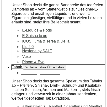
Unser Shop deckt die ganze Bandbreite des teerfreien
Dampfens ab – vom Starter-Set bis zur Designer-E-
Zigarette und unzähligen Liquids –, und weil E-
Zigaretten günstiger, vielfältiger und in vielen Lokalen
erlaubt sind, steigt ihre Beliebtheit rasant.
E-Liquids & Pods
E-Shisha to go
IQOS Iluma & Terea & Delia
blu 2.0
Nexione by SALT
Vuse
Ploom & Evo
Tabak
Schließe Tabak
Öffne Tabak
Zur Kategorie Tabak
Unser Shop deckt das gesamte Spektrum des Tabaks
ab – Pfeifen-, Shisha-, Dreh-, Schnupf- und Kautabak
in allen Schnitten, Aromen und Marken –, stets frisch
gelagert und verwurzelt in einer jahrtausendealten,
weltweit gepflegten Tabaktradition.
Alternativen zu Menthol Zigaretten und Menthol