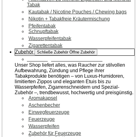
Tabak
Kautabak / Nicotine Pouches / Chewing bags
Nikotin + Tabakfreie Kräutermischung
Pfeifentabak
Schnupftabak
Wasserpfeifentabak
Zigarettentabak
Zubehör
Schließe Zubehör
Öffne Zubehör
Zur Kategorie Raucherzubehör
Unser Shop liefert alles, was Raucher zur stilvollen
Aufbewahrung, Zündung und Pflege ihrer
Tabakprodukte benötigen – von Luxus-Humidoren,
limitierten Zippos und eleganten Etuis bis zu
Wasserpfeifen, Zigarrenschneidern und Spezial-
Zubehör –, trendbewusst, hochwertig und preisgünstig.
Aromakapsel
Aschenbecher
Einwegfeuerzeuge
Feuerzeuge
Wasserpfeifen
Zubehör für Feuerzeuge