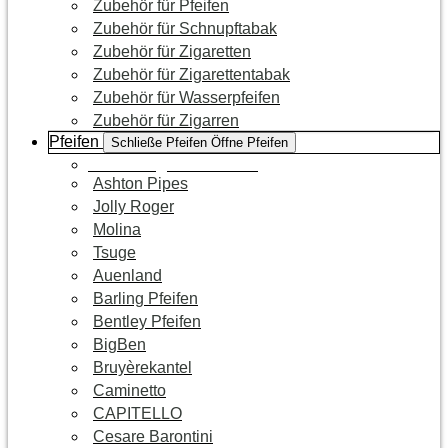
Zubehör für Pfeifen
Zubehör für Schnupftabak
Zubehör für Zigaretten
Zubehör für Zigarettentabak
Zubehör für Wasserpfeifen
Zubehör für Zigarren
Pfeifen
Schließe Pfeifen
Öffne Pfeifen
Zur Kategorie Pfeifen
Ashton Pipes
Jolly Roger
Molina
Tsuge
Auenland
Barling Pfeifen
Bentley Pfeifen
BigBen
Bruyèrekantel
Caminetto
CAPITELLO
Cesare Barontini