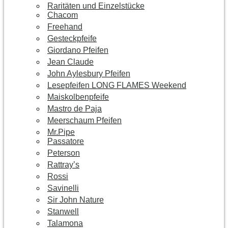
Raritäten und Einzelstücke
Chacom
Freehand
Gesteckpfeife
Giordano Pfeifen
Jean Claude
John Aylesbury Pfeifen
Lesepfeifen LONG FLAMES Weekend
Maiskolbenpfeife
Mastro de Paja
Meerschaum Pfeifen
Mr.Pipe
Passatore
Peterson
Rattray’s
Rossi
Savinelli
Sir John Nature
Stanwell
Talamona