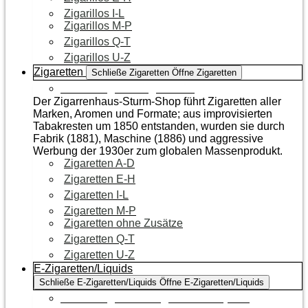
Zigarillos I-L
Zigarillos M-P
Zigarillos Q-T
Zigarillos U-Z
Zigaretten
Schließe Zigaretten
Öffne Zigaretten
Zur Kategorie Zigaretten
Der Zigarrenhaus-Sturm-Shop führt Zigaretten aller
Marken, Aromen und Formate; aus improvisierten
Tabakresten um 1850 entstanden, wurden sie durch
Fabrik (1881), Maschine (1886) und aggressive
Werbung der 1930er zum globalen Massenprodukt.
Zigaretten A-D
Zigaretten E-H
Zigaretten I-L
Zigaretten M-P
Zigaretten ohne Zusätze
Zigaretten Q-T
Zigaretten U-Z
E-Zigaretten/Liquids
Schließe E-Zigaretten/Liquids
Öffne E-Zigaretten/Liquids
Zur Kategorie E-Zigaretten/Liquids