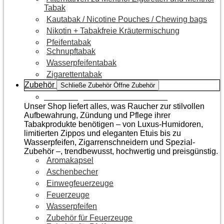
Tabak
Kautabak / Nicotine Pouches / Chewing bags
Nikotin + Tabakfreie Kräutermischung
Pfeifentabak
Schnupftabak
Wasserpfeifentabak
Zigarettentabak
Zubehör
Schließe Zubehör
Öffne Zubehör
Zur Kategorie Raucherzubehör
Unser Shop liefert alles, was Raucher zur stilvollen
Aufbewahrung, Zündung und Pflege ihrer
Tabakprodukte benötigen – von Luxus-Humidoren,
limitierten Zippos und eleganten Etuis bis zu
Wasserpfeifen, Zigarrenschneidern und Spezial-
Zubehör –, trendbewusst, hochwertig und preisgünstig.
Aromakapsel
Aschenbecher
Einwegfeuerzeuge
Feuerzeuge
Wasserpfeifen
Zubehör für Feuerzeuge