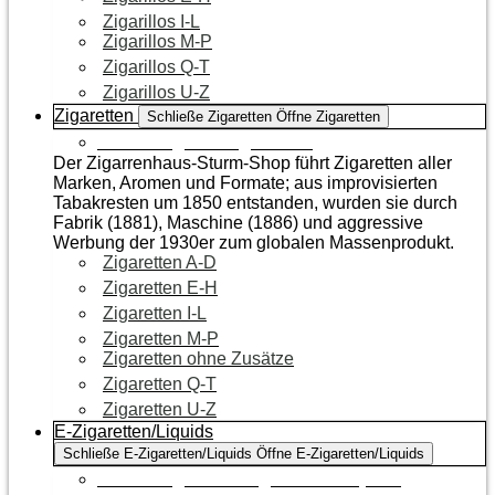
Zigarillos I-L
Zigarillos M-P
Zigarillos Q-T
Zigarillos U-Z
Zigaretten
Schließe Zigaretten
Öffne Zigaretten
Zur Kategorie Zigaretten
Der Zigarrenhaus-Sturm-Shop führt Zigaretten aller
Marken, Aromen und Formate; aus improvisierten
Tabakresten um 1850 entstanden, wurden sie durch
Fabrik (1881), Maschine (1886) und aggressive
Werbung der 1930er zum globalen Massenprodukt.
Zigaretten A-D
Zigaretten E-H
Zigaretten I-L
Zigaretten M-P
Zigaretten ohne Zusätze
Zigaretten Q-T
Zigaretten U-Z
E-Zigaretten/Liquids
Schließe E-Zigaretten/Liquids
Öffne E-Zigaretten/Liquids
Zur Kategorie E-Zigaretten/Liquids