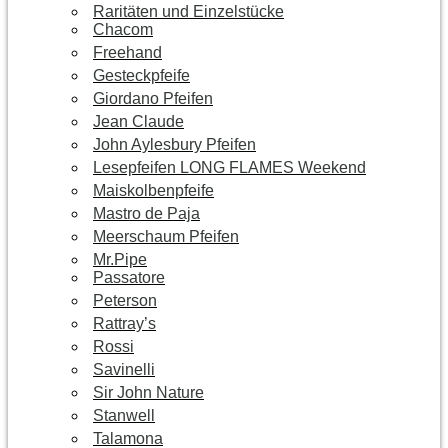
Raritäten und Einzelstücke
Chacom
Freehand
Gesteckpfeife
Giordano Pfeifen
Jean Claude
John Aylesbury Pfeifen
Lesepfeifen LONG FLAMES Weekend
Maiskolbenpfeife
Mastro de Paja
Meerschaum Pfeifen
Mr.Pipe
Passatore
Peterson
Rattray’s
Rossi
Savinelli
Sir John Nature
Stanwell
Talamona