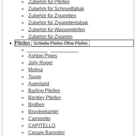
Zubehör für Pfeifen
Zubehör für Schnupftabak
Zubehör für Zigaretten
Zubehör für Zigarettentabak
Zubehör für Wasserpfeifen
Zubehör für Zigarren
Pfeifen
Schließe Pfeifen
Öffne Pfeifen
Zur Kategorie Pfeifen
Ashton Pipes
Jolly Roger
Molina
Tsuge
Auenland
Barling Pfeifen
Bentley Pfeifen
BigBen
Bruyèrekantel
Caminetto
CAPITELLO
Cesare Barontini