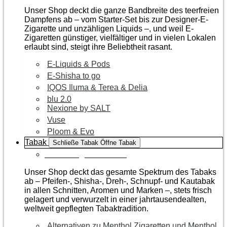
Unser Shop deckt die ganze Bandbreite des teerfreien
Dampfens ab – vom Starter-Set bis zur Designer-E-
Zigarette und unzähligen Liquids –, und weil E-
Zigaretten günstiger, vielfältiger und in vielen Lokalen
erlaubt sind, steigt ihre Beliebtheit rasant.
E-Liquids & Pods
E-Shisha to go
IQOS Iluma & Terea & Delia
blu 2.0
Nexione by SALT
Vuse
Ploom & Evo
Tabak
Schließe Tabak
Öffne Tabak
Zur Kategorie Tabak
Unser Shop deckt das gesamte Spektrum des Tabaks
ab – Pfeifen-, Shisha-, Dreh-, Schnupf- und Kautabak
in allen Schnitten, Aromen und Marken –, stets frisch
gelagert und verwurzelt in einer jahrtausendealten,
weltweit gepflegten Tabaktradition.
Alternativen zu Menthol Zigaretten und Menthol