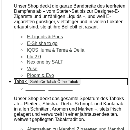
Unser Shop deckt die ganze Bandbreite des teerfreien
Dampfens ab – vom Starter-Set bis zur Designer-E-
Zigarette und unzähligen Liquids –, und weil E-
Zigaretten günstiger, vielfältiger und in vielen Lokalen
erlaubt sind, steigt ihre Beliebtheit rasant.
E-Liquids & Pods
E-Shisha to go
IQOS Iluma & Terea & Delia
blu 2.0
Nexione by SALT
Vuse
Ploom & Evo
Tabak
Schließe Tabak
Öffne Tabak
Zur Kategorie Tabak
Unser Shop deckt das gesamte Spektrum des Tabaks
ab – Pfeifen-, Shisha-, Dreh-, Schnupf- und Kautabak
in allen Schnitten, Aromen und Marken –, stets frisch
gelagert und verwurzelt in einer jahrtausendealten,
weltweit gepflegten Tabaktradition.
Alternativen zu Menthol Zigaretten und Menthol