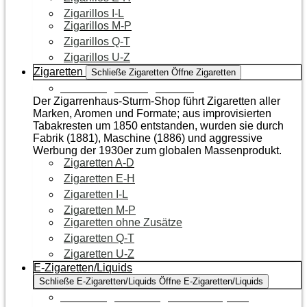
Zigarillos I-L
Zigarillos M-P
Zigarillos Q-T
Zigarillos U-Z
Zigaretten
Schließe Zigaretten
Öffne Zigaretten
Zur Kategorie Zigaretten
Der Zigarrenhaus-Sturm-Shop führt Zigaretten aller
Marken, Aromen und Formate; aus improvisierten
Tabakresten um 1850 entstanden, wurden sie durch
Fabrik (1881), Maschine (1886) und aggressive
Werbung der 1930er zum globalen Massenprodukt.
Zigaretten A-D
Zigaretten E-H
Zigaretten I-L
Zigaretten M-P
Zigaretten ohne Zusätze
Zigaretten Q-T
Zigaretten U-Z
E-Zigaretten/Liquids
Schließe E-Zigaretten/Liquids
Öffne E-Zigaretten/Liquids
Zur Kategorie E-Zigaretten/Liquids