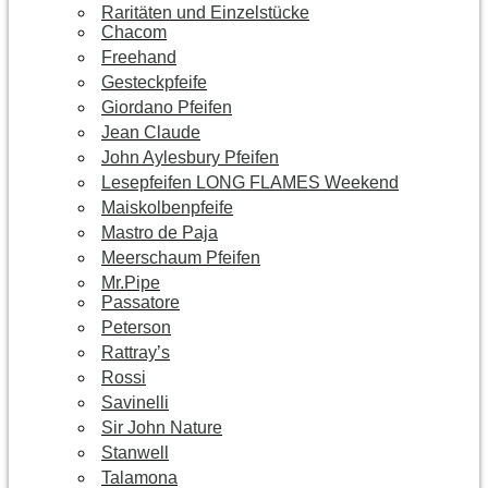
Raritäten und Einzelstücke
Chacom
Freehand
Gesteckpfeife
Giordano Pfeifen
Jean Claude
John Aylesbury Pfeifen
Lesepfeifen LONG FLAMES Weekend
Maiskolbenpfeife
Mastro de Paja
Meerschaum Pfeifen
Mr.Pipe
Passatore
Peterson
Rattray’s
Rossi
Savinelli
Sir John Nature
Stanwell
Talamona