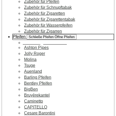
Zubehör für Pfeifen
Zubehör für Schnupftabak
Zubehör für Zigaretten
Zubehör für Zigarettentabak
Zubehör für Wasserpfeifen
Zubehör für Zigarren
Pfeifen
Schließe Pfeifen
Öffne Pfeifen
Zur Kategorie Pfeifen
Ashton Pipes
Jolly Roger
Molina
Tsuge
Auenland
Barling Pfeifen
Bentley Pfeifen
BigBen
Bruyèrekantel
Caminetto
CAPITELLO
Cesare Barontini