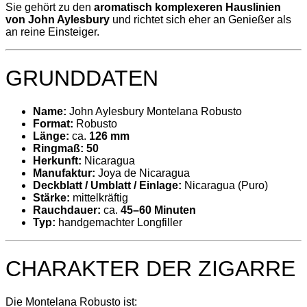
Sie gehört zu den
aromatisch komplexeren Hauslinien
von John Aylesbury
und richtet sich eher an Genießer als
an reine Einsteiger.
GRUNDDATEN
Name:
John Aylesbury Montelana Robusto
Format:
Robusto
Länge:
ca.
126 mm
Ringmaß:
50
Herkunft:
Nicaragua
Manufaktur:
Joya de Nicaragua
Deckblatt / Umblatt / Einlage:
Nicaragua (Puro)
Stärke:
mittelkräftig
Rauchdauer:
ca.
45–60 Minuten
Typ:
handgemachter Longfiller
CHARAKTER DER ZIGARRE
Die Montelana Robusto ist: