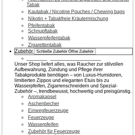
Tabak
Kautabak / Nicotine Pouches / Chewing bags
Nikotin + Tabakfreie Kräutermischung
Pfeifentabak
Schnupftabak
Wasserpfeifentabak
Zigarettentabak
Zubehör
Schließe Zubehör
Öffne Zubehör
Zur Kategorie Raucherzubehör
Unser Shop liefert alles, was Raucher zur stilvollen
Aufbewahrung, Zündung und Pflege ihrer
Tabakprodukte benötigen – von Luxus-Humidoren,
limitierten Zippos und eleganten Etuis bis zu
Wasserpfeifen, Zigarrenschneidern und Spezial-
Zubehör –, trendbewusst, hochwertig und preisgünstig.
Aromakapsel
Aschenbecher
Einwegfeuerzeuge
Feuerzeuge
Wasserpfeifen
Zubehör für Feuerzeuge