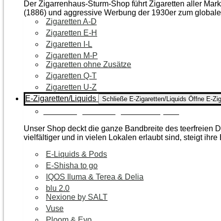
Der Zigarrenhaus-Sturm-Shop führt Zigaretten aller Mar
(1886) und aggressive Werbung der 1930er zum global
Zigaretten A-D
Zigaretten E-H
Zigaretten I-L
Zigaretten M-P
Zigaretten ohne Zusätze
Zigaretten Q-T
Zigaretten U-Z
E-Zigaretten/Liquids
Schließe E-Zigaretten/Liquids
Öffne E-Zig
Zur Kategorie E-Zigaretten/Liquids
Unser Shop deckt die ganze Bandbreite des teerfreien Da
vielfältiger und in vielen Lokalen erlaubt sind, steigt ihre
E-Liquids & Pods
E-Shisha to go
IQOS Iluma & Terea & Delia
blu 2.0
Nexione by SALT
Vuse
Ploom & Evo