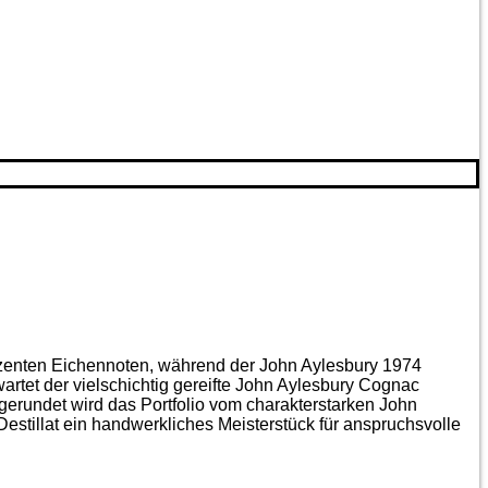
ezenten Eichen­noten, während der John Aylesbury 1974
artet der vielschichtig gereifte John Aylesbury Cognac
gerundet wird das Portfolio vom charakterstarken John
estillat ein handwerkliches Meister­stück für anspruchsvolle