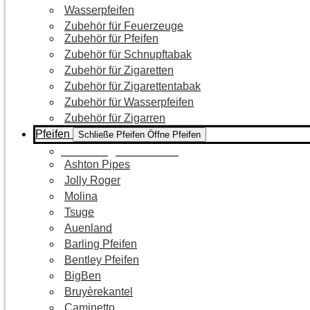
Wasserpfeifen
Zubehör für Feuerzeuge
Zubehör für Pfeifen
Zubehör für Schnupftabak
Zubehör für Zigaretten
Zubehör für Zigarettentabak
Zubehör für Wasserpfeifen
Zubehör für Zigarren
Pfeifen
Schließe Pfeifen
Öffne Pfeifen
Zur Kategorie Pfeifen
Ashton Pipes
Jolly Roger
Molina
Tsuge
Auenland
Barling Pfeifen
Bentley Pfeifen
BigBen
Bruyèrekantel
Caminetto