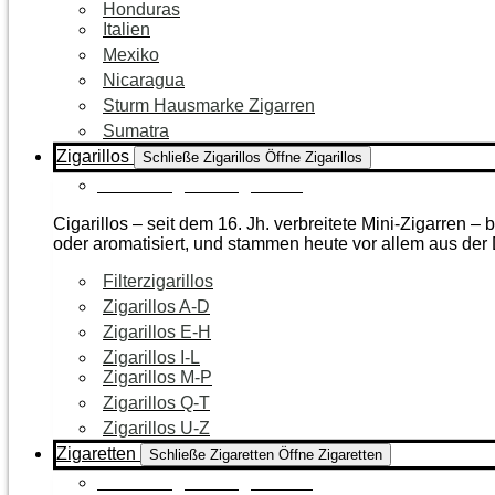
Honduras
Italien
Mexiko
Nicaragua
Sturm Hausmarke Zigarren
Sumatra
Zigarillos
Schließe Zigarillos
Öffne Zigarillos
Zur Kategorie Zigarillos
Cigarillos – seit dem 16. Jh. verbreitete Mini-Zigarren 
oder aromatisiert, und stammen heute vor allem aus de
Filterzigarillos
Zigarillos A-D
Zigarillos E-H
Zigarillos I-L
Zigarillos M-P
Zigarillos Q-T
Zigarillos U-Z
Zigaretten
Schließe Zigaretten
Öffne Zigaretten
Zur Kategorie Zigaretten