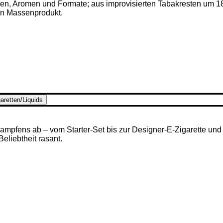
ken, Aromen und Formate; aus improvisierten Tabakresten um 1
en Massenprodukt.
aretten/Liquids
mpfens ab – vom Starter-Set bis zur Designer-E-Zigarette und u
 Beliebtheit rasant.