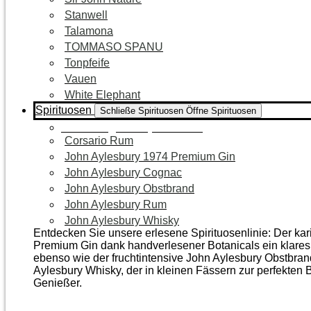
Stanwell
Talamona
TOMMASO SPANU
Tonpfeife
Vauen
White Elephant
Spirituosen
Schließe Spirituosen
Öffne Spirituosen
Zur Kategorie Spirituosen
Corsario Rum
John Aylesbury 1974 Premium Gin
John Aylesbury Cognac
John Aylesbury Obstbrand
John Aylesbury Rum
John Aylesbury Whisky
Entdecken Sie unsere erlesene Spirituosenlinie: Der ka
Premium Gin dank handverlesener Botanicals ein klares, 
ebenso wie der frucht­intensive John Aylesbury Obstbra
Aylesbury Whisky, der in kleinen Fässern zur perfekten B
Genießer.