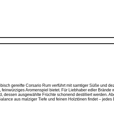
ribisch gereifte Corsario Rum verführt mit samtiger Süße und d
feinwürziges Aromenspiel bietet. Für Liebhaber edler Brände w
nd, dessen ausgewählte Früchte schonend destilliert werden. Ab
alance aus malziger Tiefe und feinen Holz­tönen findet – jedes D