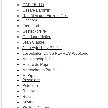
CAPITELLO
Cesare Barontini
Raritäten und Einzelstücke
Chacom
Freehand
Gesteckpfeife
Giordano Pfeifen
Jean Claude
John Aylesbury Pfeifen
Lesepfeifen LONG FLAMES Weekend
Maiskolbenpfeife
Mastro de Paja
Meerschaum Pfeifen
Mr.Pipe
Passatore
Peterson
Rattray’s
Rossi
Savinelli
Sir John Nature