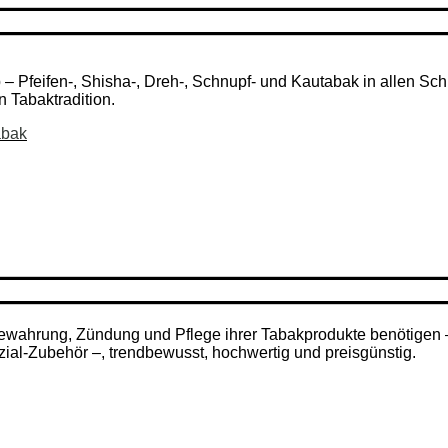
Pfeifen-, Shisha-, Dreh-, Schnupf- und Kautabak in allen Schni
n Tabaktradition.
abak
ufbewahrung, Zündung und Pflege ihrer Tabakprodukte benötigen
zial-Zubehör –, trendbewusst, hochwertig und preisgünstig.