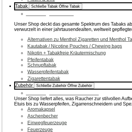
Tabak
Schließe Tabak
Öffne Tabak
Zur Kategorie Tabak
Unser Shop deckt das gesamte Spektrum des Tabaks ab – 
verwurzelt in einer jahrtausendealten, weltweit gepflegte
Alternativen zu Menthol Zigaretten und Menthol T
Kautabak / Nicotine Pouches / Chewing bags
Nikotin + Tabakfreie Kräutermischung
Pfeifentabak
Schnupftabak
Wasserpfeifentabak
Zigarettentabak
Zubehör
Schließe Zubehör
Öffne Zubehör
Zur Kategorie Raucherzubehör
Unser Shop liefert alles, was Raucher zur stilvollen A
Etuis bis zu Wasserpfeifen, Zigarrenschneidern und Spe
Aromakapsel
Aschenbecher
Einwegfeuerzeuge
Feuerzeuge