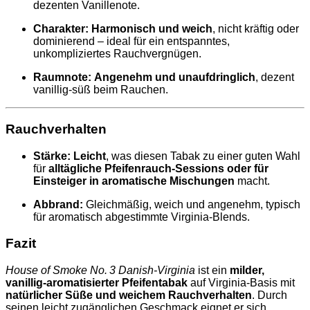
dezenten Vanillenote.
Charakter:
Harmonisch und weich
, nicht kräftig oder
dominierend – ideal für ein entspanntes,
unkompliziertes Rauchvergnügen.
Raumnote:
Angenehm und unaufdringlich
, dezent
vanillig‑süß beim Rauchen.
Rauchverhalten
Stärke:
Leicht
, was diesen Tabak zu einer guten Wahl
für
alltägliche Pfeifenrauch‑Sessions oder für
Einsteiger in aromatische Mischungen
macht.
Abbrand:
Gleichmäßig, weich und angenehm, typisch
für aromatisch abgestimmte Virginia‑Blends.
Fazit
House of Smoke No. 3 Danish‑Virginia
ist ein
milder,
vanillig‑aromatisierter Pfeifentabak
auf Virginia‑Basis mit
natürlicher Süße und weichem Rauchverhalten
. Durch
seinen leicht zugänglichen Geschmack eignet er sich