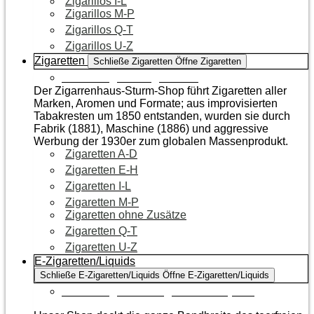
Zigarillos I-L
Zigarillos M-P
Zigarillos Q-T
Zigarillos U-Z
Zigaretten
Schließe Zigaretten
Öffne Zigaretten
Zur Kategorie Zigaretten
Der Zigarrenhaus-Sturm-Shop führt Zigaretten aller
Marken, Aromen und Formate; aus improvisierten
Tabakresten um 1850 entstanden, wurden sie durch
Fabrik (1881), Maschine (1886) und aggressive
Werbung der 1930er zum globalen Massenprodukt.
Zigaretten A-D
Zigaretten E-H
Zigaretten I-L
Zigaretten M-P
Zigaretten ohne Zusätze
Zigaretten Q-T
Zigaretten U-Z
E-Zigaretten/Liquids
Schließe E-Zigaretten/Liquids
Öffne E-Zigaretten/Liquids
Zur Kategorie E-Zigaretten/Liquids