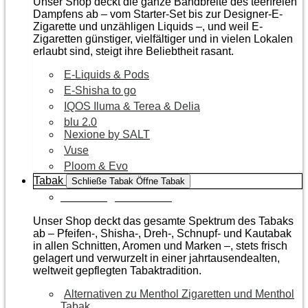
Unser Shop deckt die ganze Bandbreite des teerfreien
Dampfens ab – vom Starter-Set bis zur Designer-E-
Zigarette und unzähligen Liquids –, und weil E-
Zigaretten günstiger, vielfältiger und in vielen Lokalen
erlaubt sind, steigt ihre Beliebtheit rasant.
E-Liquids & Pods
E-Shisha to go
IQOS Iluma & Terea & Delia
blu 2.0
Nexione by SALT
Vuse
Ploom & Evo
Tabak
Schließe Tabak
Öffne Tabak
Zur Kategorie Tabak
Unser Shop deckt das gesamte Spektrum des Tabaks
ab – Pfeifen-, Shisha-, Dreh-, Schnupf- und Kautabak
in allen Schnitten, Aromen und Marken –, stets frisch
gelagert und verwurzelt in einer jahrtausendealten,
weltweit gepflegten Tabaktradition.
Alternativen zu Menthol Zigaretten und Menthol
Tabak