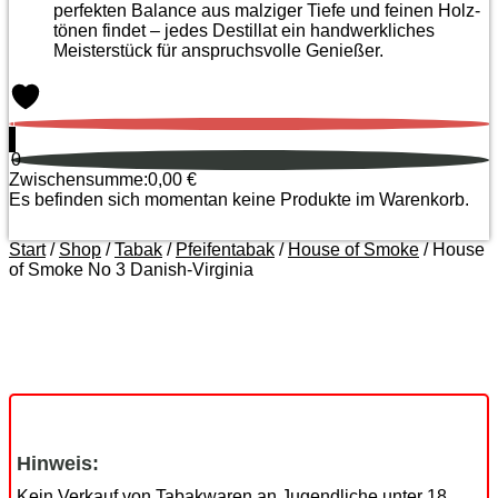
perfekten Balance aus malziger Tiefe und feinen Holz­
tönen findet – jedes Destillat ein handwerkliches
Meister­stück für anspruchsvolle Genießer.
0
0
Zwischensumme:
0,00
€
Es befinden sich momentan keine Produkte im Warenkorb.
Start
/
Shop
/
Tabak
/
Pfeifentabak
/
House of Smoke
/ House
of Smoke No 3 Danish-Virginia
Zoom
Hinweis:
Kein Verkauf von Tabakwaren an Jugendliche unter 18