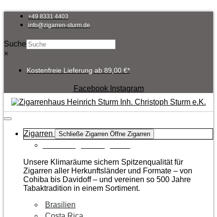
Zum
Inhalt
+49 8331 4403
springen
info@zigarren-sturm.de
Suche
×
Kostenfreie Lieferung ab 89,00 €*
Facebook
Instagram
Zigarren
Schließe Zigarren
Öffne Zigarren
Zur Kategorie Zigarren
Unsere Klimaräume sichern Spitzenqualität für
Zigarren aller Herkunftsländer und Formate – von
Cohiba bis Davidoff – und vereinen so 500 Jahre
Tabaktradition in einem Sortiment.
Brasilien
Costa Rica