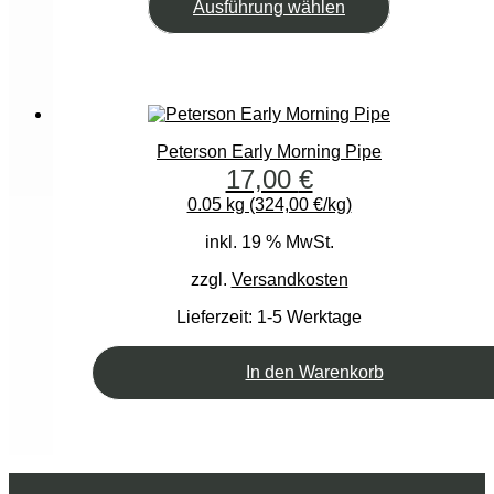
Dieses
Ausführung wählen
Produkt
weist
mehrere
Varianten
auf.
Die
Optionen
Peterson Early Morning Pipe
können
17,00
€
auf
0.05 kg (324,00 €/kg)
der
Produktseite
inkl. 19 % MwSt.
gewählt
werden
zzgl.
Versandkosten
Lieferzeit:
1-5 Werktage
In den Warenkorb