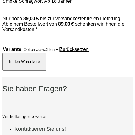
Smoke
Schlagwort
Ab 18 Jahren
Nur noch
89,00 €
bis zur versandkostenfreien Lieferung!
Ab einem Bestellwert von
89,00 €
schenken wir Ihnen die
Versandkosten.*
Variante
Zurücksetzen
House
of
In den Warenkorb
Smoke
No
3
Danish-
Sie haben Fragen?
Virginia
Menge
Wir helfen gerne weiter
Kontaktieren Sie uns!