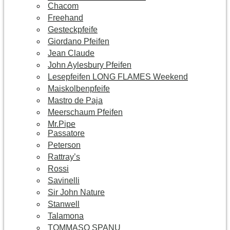
Chacom
Freehand
Gesteckpfeife
Giordano Pfeifen
Jean Claude
John Aylesbury Pfeifen
Lesepfeifen LONG FLAMES Weekend
Maiskolbenpfeife
Mastro de Paja
Meerschaum Pfeifen
Mr.Pipe
Passatore
Peterson
Rattray’s
Rossi
Savinelli
Sir John Nature
Stanwell
Talamona
TOMMASO SPANU