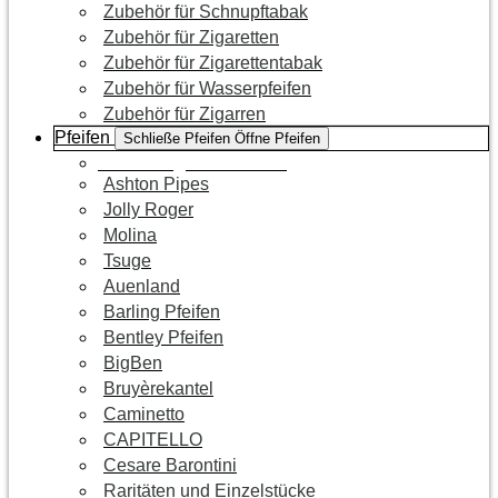
Zubehör für Schnupftabak
Zubehör für Zigaretten
Zubehör für Zigarettentabak
Zubehör für Wasserpfeifen
Zubehör für Zigarren
Pfeifen
Schließe Pfeifen
Öffne Pfeifen
Zur Kategorie Pfeifen
Ashton Pipes
Jolly Roger
Molina
Tsuge
Auenland
Barling Pfeifen
Bentley Pfeifen
BigBen
Bruyèrekantel
Caminetto
CAPITELLO
Cesare Barontini
Raritäten und Einzelstücke