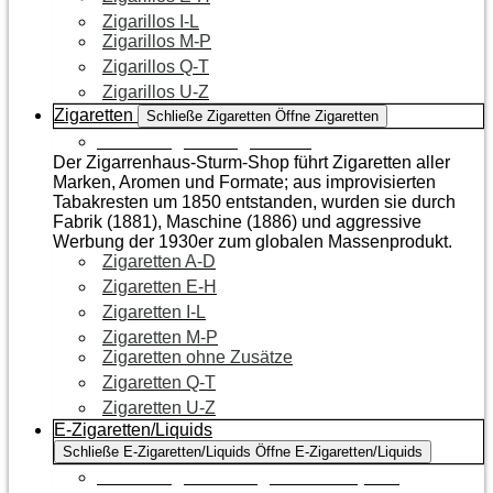
Zigarillos I-L
Zigarillos M-P
Zigarillos Q-T
Zigarillos U-Z
Zigaretten
Schließe Zigaretten
Öffne Zigaretten
Zur Kategorie Zigaretten
Der Zigarrenhaus-Sturm-Shop führt Zigaretten aller
Marken, Aromen und Formate; aus improvisierten
Tabakresten um 1850 entstanden, wurden sie durch
Fabrik (1881), Maschine (1886) und aggressive
Werbung der 1930er zum globalen Massenprodukt.
Zigaretten A-D
Zigaretten E-H
Zigaretten I-L
Zigaretten M-P
Zigaretten ohne Zusätze
Zigaretten Q-T
Zigaretten U-Z
E-Zigaretten/Liquids
Schließe E-Zigaretten/Liquids
Öffne E-Zigaretten/Liquids
Zur Kategorie E-Zigaretten/Liquids