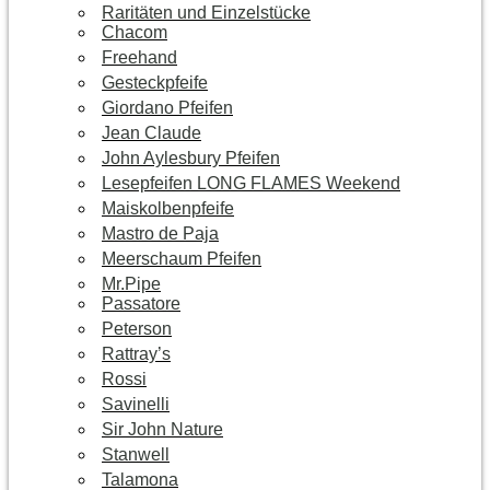
Raritäten und Einzelstücke
Chacom
Freehand
Gesteckpfeife
Giordano Pfeifen
Jean Claude
John Aylesbury Pfeifen
Lesepfeifen LONG FLAMES Weekend
Maiskolbenpfeife
Mastro de Paja
Meerschaum Pfeifen
Mr.Pipe
Passatore
Peterson
Rattray’s
Rossi
Savinelli
Sir John Nature
Stanwell
Talamona