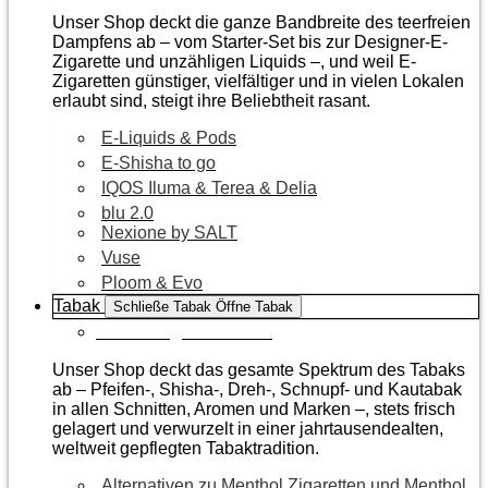
Unser Shop deckt die ganze Bandbreite des teerfreien
Dampfens ab – vom Starter-Set bis zur Designer-E-
Zigarette und unzähligen Liquids –, und weil E-
Zigaretten günstiger, vielfältiger und in vielen Lokalen
erlaubt sind, steigt ihre Beliebtheit rasant.
E-Liquids & Pods
E-Shisha to go
IQOS Iluma & Terea & Delia
blu 2.0
Nexione by SALT
Vuse
Ploom & Evo
Tabak
Schließe Tabak
Öffne Tabak
Zur Kategorie Tabak
Unser Shop deckt das gesamte Spektrum des Tabaks
ab – Pfeifen-, Shisha-, Dreh-, Schnupf- und Kautabak
in allen Schnitten, Aromen und Marken –, stets frisch
gelagert und verwurzelt in einer jahrtausendealten,
weltweit gepflegten Tabaktradition.
Alternativen zu Menthol Zigaretten und Menthol