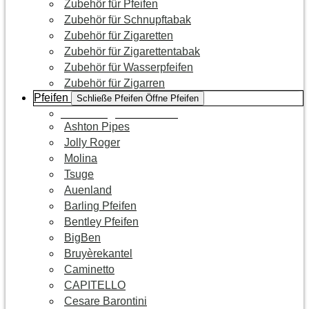
Zubehör für Pfeifen
Zubehör für Schnupftabak
Zubehör für Zigaretten
Zubehör für Zigarettentabak
Zubehör für Wasserpfeifen
Zubehör für Zigarren
Pfeifen
Schließe Pfeifen
Öffne Pfeifen
Zur Kategorie Pfeifen
Ashton Pipes
Jolly Roger
Molina
Tsuge
Auenland
Barling Pfeifen
Bentley Pfeifen
BigBen
Bruyèrekantel
Caminetto
CAPITELLO
Cesare Barontini