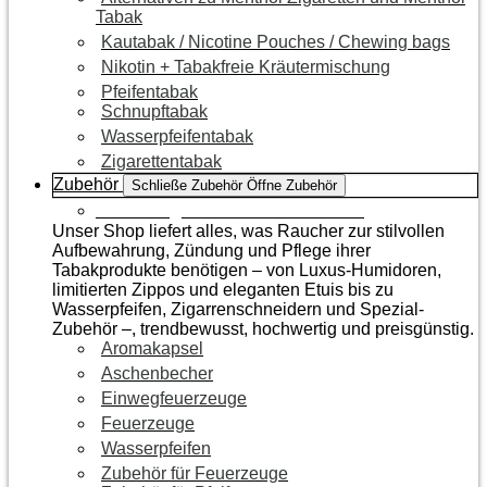
Tabak
Kautabak / Nicotine Pouches / Chewing bags
Nikotin + Tabakfreie Kräutermischung
Pfeifentabak
Schnupftabak
Wasserpfeifentabak
Zigarettentabak
Zubehör
Schließe Zubehör
Öffne Zubehör
Zur Kategorie Raucherzubehör
Unser Shop liefert alles, was Raucher zur stilvollen
Aufbewahrung, Zündung und Pflege ihrer
Tabakprodukte benötigen – von Luxus-Humidoren,
limitierten Zippos und eleganten Etuis bis zu
Wasserpfeifen, Zigarrenschneidern und Spezial-
Zubehör –, trendbewusst, hochwertig und preisgünstig.
Aromakapsel
Aschenbecher
Einwegfeuerzeuge
Feuerzeuge
Wasserpfeifen
Zubehör für Feuerzeuge