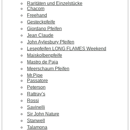
Raritäten und Einzelstücke
Chacom
Freehand
Gesteckpfeife
Giordano Pfeifen
Jean Claude
John Aylesbury Pfeifen
Lesepfeifen LONG FLAMES Weekend
Maiskolbenpfeife
Mastro de Paja
Meerschaum Pfeifen
Mr.Pipe
Passatore
Peterson
Rattray’s
Rossi
Savinelli
Sir John Nature
Stanwell
Talamona