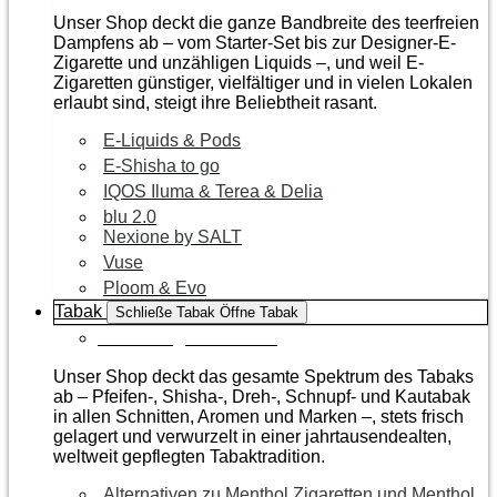
Unser Shop deckt die ganze Bandbreite des teerfreien
Dampfens ab – vom Starter-Set bis zur Designer-E-
Zigarette und unzähligen Liquids –, und weil E-
Zigaretten günstiger, vielfältiger und in vielen Lokalen
erlaubt sind, steigt ihre Beliebtheit rasant.
E-Liquids & Pods
E-Shisha to go
IQOS Iluma & Terea & Delia
blu 2.0
Nexione by SALT
Vuse
Ploom & Evo
Tabak
Schließe Tabak
Öffne Tabak
Zur Kategorie Tabak
Unser Shop deckt das gesamte Spektrum des Tabaks
ab – Pfeifen-, Shisha-, Dreh-, Schnupf- und Kautabak
in allen Schnitten, Aromen und Marken –, stets frisch
gelagert und verwurzelt in einer jahrtausendealten,
weltweit gepflegten Tabaktradition.
Alternativen zu Menthol Zigaretten und Menthol