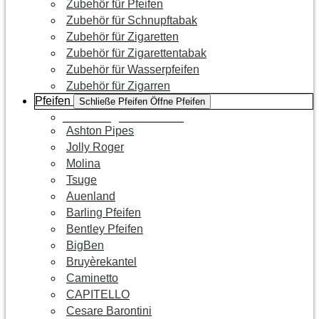
Zubehör für Pfeifen
Zubehör für Schnupftabak
Zubehör für Zigaretten
Zubehör für Zigarettentabak
Zubehör für Wasserpfeifen
Zubehör für Zigarren
Pfeifen
Schließe Pfeifen
Öffne Pfeifen
Zur Kategorie Pfeifen
Ashton Pipes
Jolly Roger
Molina
Tsuge
Auenland
Barling Pfeifen
Bentley Pfeifen
BigBen
Bruyèrekantel
Caminetto
CAPITELLO
Cesare Barontini