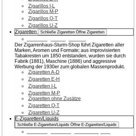
Zigarillos I-L
Zigarillos M-P
Zigarillos Q-T
Zigarillos U-Z
Zigaretten
Schließe Zigaretten
Öffne Zigaretten
Zur Kategorie Zigaretten
Der Zigarrenhaus-Sturm-Shop führt Zigaretten aller
Marken, Aromen und Formate; aus improvisierten
Tabakresten um 1850 entstanden, wurden sie durch
Fabrik (1881), Maschine (1886) und aggressive
Werbung der 1930er zum globalen Massenprodukt.
Zigaretten A-D
Zigaretten E-H
Zigaretten I-L
Zigaretten M-P
Zigaretten ohne Zusätze
Zigaretten Q-T
Zigaretten U-Z
E-Zigaretten/Liquids
Schließe E-Zigaretten/Liquids
Öffne E-Zigaretten/Liquids
Zur Kategorie E-Zigaretten/Liquids