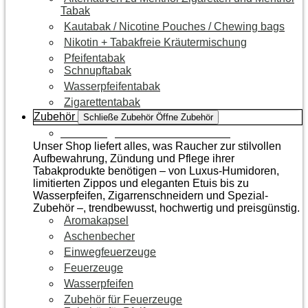
Tabak
Kautabak / Nicotine Pouches / Chewing bags
Nikotin + Tabakfreie Kräutermischung
Pfeifentabak
Schnupftabak
Wasserpfeifentabak
Zigarettentabak
Zubehör
Schließe Zubehör
Öffne Zubehör
Zur Kategorie Raucherzubehör
Unser Shop liefert alles, was Raucher zur stilvollen
Aufbewahrung, Zündung und Pflege ihrer
Tabakprodukte benötigen – von Luxus-Humidoren,
limitierten Zippos und eleganten Etuis bis zu
Wasserpfeifen, Zigarrenschneidern und Spezial-
Zubehör –, trendbewusst, hochwertig und preisgünstig.
Aromakapsel
Aschenbecher
Einwegfeuerzeuge
Feuerzeuge
Wasserpfeifen
Zubehör für Feuerzeuge