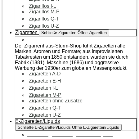
Zigarillos I-L
Zigarillos M-P
Zigarillos Q-T
Zigarillos U-Z
Zigaretten
Schließe Zigaretten
Öffne Zigaretten
Zur Kategorie Zigaretten
Der Zigarrenhaus-Sturm-Shop führt Zigaretten aller
Marken, Aromen und Formate; aus improvisierten
Tabakresten um 1850 entstanden, wurden sie durch
Fabrik (1881), Maschine (1886) und aggressive
Werbung der 1930er zum globalen Massenprodukt.
Zigaretten A-D
Zigaretten E-H
Zigaretten I-L
Zigaretten M-P
Zigaretten ohne Zusätze
Zigaretten Q-T
Zigaretten U-Z
E-Zigaretten/Liquids
Schließe E-Zigaretten/Liquids
Öffne E-Zigaretten/Liquids
Zur Kategorie E-Zigaretten/Liquids