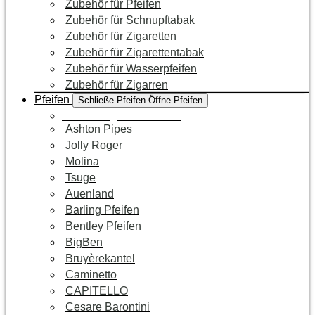
Zubehör für Pfeifen
Zubehör für Schnupftabak
Zubehör für Zigaretten
Zubehör für Zigarettentabak
Zubehör für Wasserpfeifen
Zubehör für Zigarren
Pfeifen
Schließe Pfeifen
Öffne Pfeifen
Zur Kategorie Pfeifen
Ashton Pipes
Jolly Roger
Molina
Tsuge
Auenland
Barling Pfeifen
Bentley Pfeifen
BigBen
Bruyèrekantel
Caminetto
CAPITELLO
Cesare Barontini