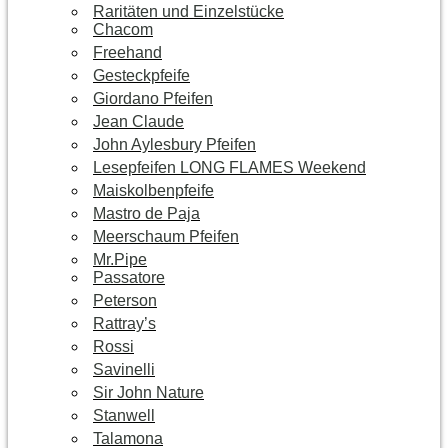
Raritäten und Einzelstücke
Chacom
Freehand
Gesteckpfeife
Giordano Pfeifen
Jean Claude
John Aylesbury Pfeifen
Lesepfeifen LONG FLAMES Weekend
Maiskolbenpfeife
Mastro de Paja
Meerschaum Pfeifen
Mr.Pipe
Passatore
Peterson
Rattray’s
Rossi
Savinelli
Sir John Nature
Stanwell
Talamona