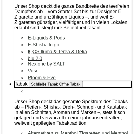
Unser Shop deckt die ganze Bandbreite des teerfreien
Dampfens ab – vom Starter-Set bis zur Designer-E-
Zigarette und unzähligen Liquids –, und weil E-
Zigaretten günstiger, vielfältiger und in vielen Lokalen
erlaubt sind, steigt ihre Beliebtheit rasant.
E-Liquids & Pods
E-Shisha to go
IQOS Iluma & Terea & Delia
blu 2.0
Nexione by SALT
Vuse
Ploom & Evo
Tabak
Schließe Tabak
Öffne Tabak
Zur Kategorie Tabak
Unser Shop deckt das gesamte Spektrum des Tabaks
ab – Pfeifen-, Shisha-, Dreh-, Schnupf- und Kautabak
in allen Schnitten, Aromen und Marken –, stets frisch
gelagert und verwurzelt in einer jahrtausendealten,
weltweit gepflegten Tabaktradition.
Alternativen zu Menthol Zigaretten und Menthol