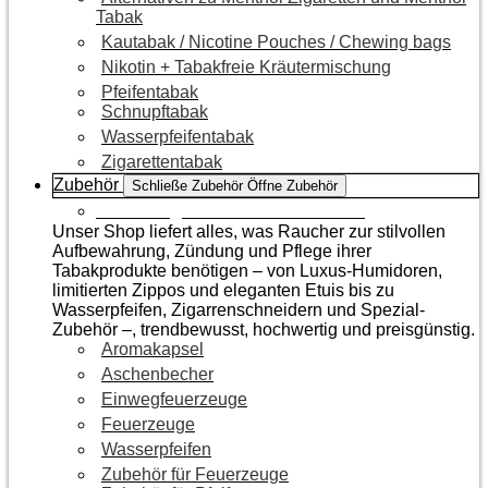
Tabak
Kautabak / Nicotine Pouches / Chewing bags
Nikotin + Tabakfreie Kräutermischung
Pfeifentabak
Schnupftabak
Wasserpfeifentabak
Zigarettentabak
Zubehör
Schließe Zubehör
Öffne Zubehör
Zur Kategorie Raucherzubehör
Unser Shop liefert alles, was Raucher zur stilvollen
Aufbewahrung, Zündung und Pflege ihrer
Tabakprodukte benötigen – von Luxus-Humidoren,
limitierten Zippos und eleganten Etuis bis zu
Wasserpfeifen, Zigarrenschneidern und Spezial-
Zubehör –, trendbewusst, hochwertig und preisgünstig.
Aromakapsel
Aschenbecher
Einwegfeuerzeuge
Feuerzeuge
Wasserpfeifen
Zubehör für Feuerzeuge