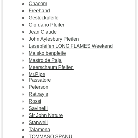
Chacom
Freehand
Gesteckpfeife
Giordano Pfeifen
Jean Claude
John Aylesbury Pfeifen
Lesepfeifen LONG FLAMES Weekend
Maiskolbenpfeife
Mastro de Paja
Meerschaum Pfeifen
Mr.Pipe
Passatore
Peterson
Rattray’s
Rossi
Savinelli
Sir John Nature
Stanwell
Talamona
TOMMASO SPANU