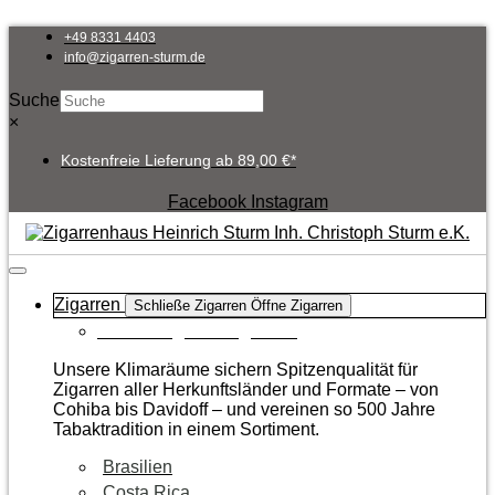
Zum
Inhalt
+49 8331 4403
springen
info@zigarren-sturm.de
Suche
×
Kostenfreie Lieferung ab 89,00 €*
Facebook
Instagram
Zigarren
Schließe Zigarren
Öffne Zigarren
Zur Kategorie Zigarren
Unsere Klimaräume sichern Spitzenqualität für
Zigarren aller Herkunftsländer und Formate – von
Cohiba bis Davidoff – und vereinen so 500 Jahre
Tabaktradition in einem Sortiment.
Brasilien
Costa Rica