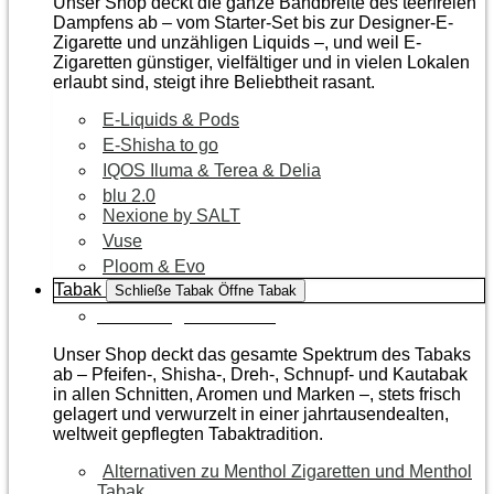
Unser Shop deckt die ganze Bandbreite des teerfreien
Dampfens ab – vom Starter-Set bis zur Designer-E-
Zigarette und unzähligen Liquids –, und weil E-
Zigaretten günstiger, vielfältiger und in vielen Lokalen
erlaubt sind, steigt ihre Beliebtheit rasant.
E-Liquids & Pods
E-Shisha to go
IQOS Iluma & Terea & Delia
blu 2.0
Nexione by SALT
Vuse
Ploom & Evo
Tabak
Schließe Tabak
Öffne Tabak
Zur Kategorie Tabak
Unser Shop deckt das gesamte Spektrum des Tabaks
ab – Pfeifen-, Shisha-, Dreh-, Schnupf- und Kautabak
in allen Schnitten, Aromen und Marken –, stets frisch
gelagert und verwurzelt in einer jahrtausendealten,
weltweit gepflegten Tabaktradition.
Alternativen zu Menthol Zigaretten und Menthol
Tabak