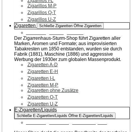
Zigarillos I-L
Zigarillos M-P
Zigarillos Q-T
Zigarillos U-Z
Zigaretten
Schließe Zigaretten
Öffne Zigaretten
Zur Kategorie Zigaretten
Der Zigarrenhaus-Sturm-Shop führt Zigaretten aller
Marken, Aromen und Formate; aus improvisierten
Tabakresten um 1850 entstanden, wurden sie durch
Fabrik (1881), Maschine (1886) und aggressive
Werbung der 1930er zum globalen Massenprodukt.
Zigaretten A-D
Zigaretten E-H
Zigaretten I-L
Zigaretten M-P
Zigaretten ohne Zusätze
Zigaretten Q-T
Zigaretten U-Z
E-Zigaretten/Liquids
Schließe E-Zigaretten/Liquids
Öffne E-Zigaretten/Liquids
Zur Kategorie E-Zigaretten/Liquids