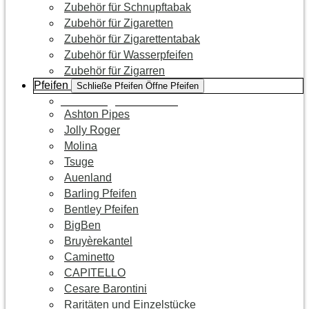
Zubehör für Schnupftabak
Zubehör für Zigaretten
Zubehör für Zigarettentabak
Zubehör für Wasserpfeifen
Zubehör für Zigarren
Pfeifen
Schließe Pfeifen
Öffne Pfeifen
Zur Kategorie Pfeifen
Ashton Pipes
Jolly Roger
Molina
Tsuge
Auenland
Barling Pfeifen
Bentley Pfeifen
BigBen
Bruyèrekantel
Caminetto
CAPITELLO
Cesare Barontini
Raritäten und Einzelstücke