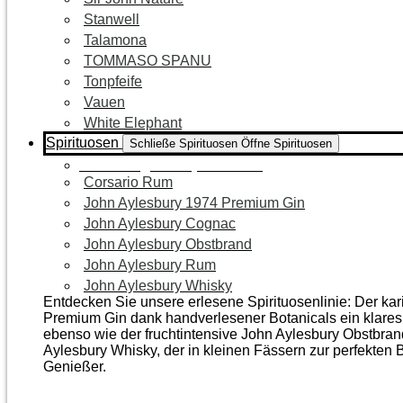
Stanwell
Talamona
TOMMASO SPANU
Tonpfeife
Vauen
White Elephant
Spirituosen
Schließe Spirituosen
Öffne Spirituosen
Zur Kategorie Spirituosen
Corsario Rum
John Aylesbury 1974 Premium Gin
John Aylesbury Cognac
John Aylesbury Obstbrand
John Aylesbury Rum
John Aylesbury Whisky
Entdecken Sie unsere erlesene Spirituosenlinie: Der ka
Premium Gin dank handverlesener Botanicals ein klares, 
ebenso wie der frucht­intensive John Aylesbury Obstbra
Aylesbury Whisky, der in kleinen Fässern zur perfekten B
Genießer.