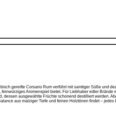
ribisch gereifte Corsario Rum verführt mit samtiger Süße und d
feinwürziges Aromenspiel bietet. Für Liebhaber edler Brände w
nd, dessen ausgewählte Früchte schonend destilliert werden. Ab
alance aus malziger Tiefe und feinen Holz­tönen findet – jedes D