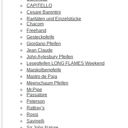
CAPITELLO
Cesare Barontini
Raritäten und Einzelstücke
Chacom
Freehand
Gesteckpfeife
Giordano Pfeifen
Jean Claude
John Aylesbury Pfeifen
Lesepfeifen LONG FLAMES Weekend
Maiskolbenpfeife
Mastro de Paja
Meerschaum Pfeifen
Mr.Pipe
Passatore
Peterson
Rattray’s
Rossi
Savinelli
Sir John Nature