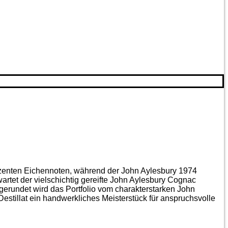
ezenten Eichen­noten, während der John Aylesbury 1974
artet der vielschichtig gereifte John Aylesbury Cognac
gerundet wird das Portfolio vom charakterstarken John
estillat ein handwerkliches Meister­stück für anspruchsvolle