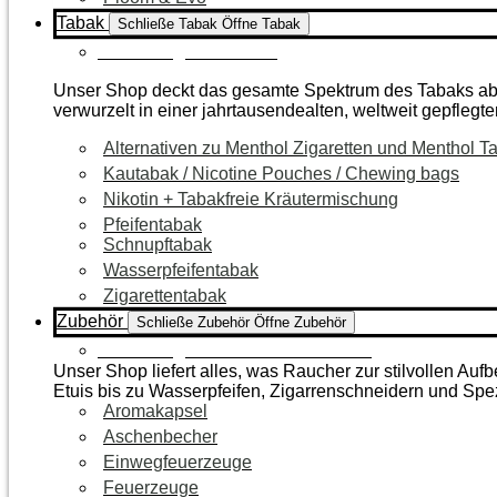
Tabak
Schließe Tabak
Öffne Tabak
Zur Kategorie Tabak
Unser Shop deckt das gesamte Spektrum des Tabaks ab – 
verwurzelt in einer jahrtausendealten, weltweit gepflegte
Alternativen zu Menthol Zigaretten und Menthol T
Kautabak / Nicotine Pouches / Chewing bags
Nikotin + Tabakfreie Kräutermischung
Pfeifentabak
Schnupftabak
Wasserpfeifentabak
Zigarettentabak
Zubehör
Schließe Zubehör
Öffne Zubehör
Zur Kategorie Raucherzubehör
Unser Shop liefert alles, was Raucher zur stilvollen A
Etuis bis zu Wasserpfeifen, Zigarrenschneidern und Spe
Aromakapsel
Aschenbecher
Einwegfeuerzeuge
Feuerzeuge