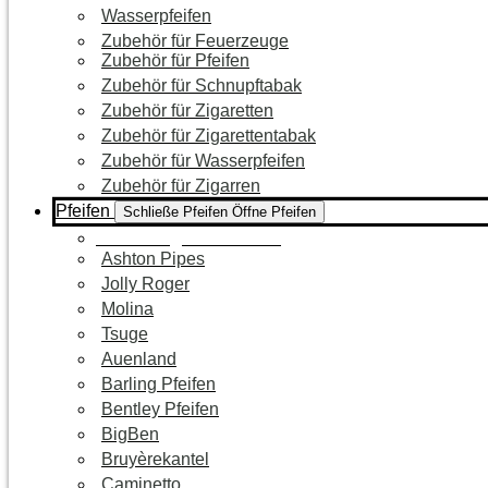
Wasserpfeifen
Zubehör für Feuerzeuge
Zubehör für Pfeifen
Zubehör für Schnupftabak
Zubehör für Zigaretten
Zubehör für Zigarettentabak
Zubehör für Wasserpfeifen
Zubehör für Zigarren
Pfeifen
Schließe Pfeifen
Öffne Pfeifen
Zur Kategorie Pfeifen
Ashton Pipes
Jolly Roger
Molina
Tsuge
Auenland
Barling Pfeifen
Bentley Pfeifen
BigBen
Bruyèrekantel
Caminetto