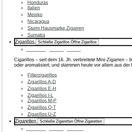
Honduras
Italien
Mexiko
Nicaragua
Sturm Hausmarke Zigarren
Sumatra
Zigarillos
Schließe Zigarillos
Öffne Zigarillos
Zur Kategorie Zigarillos
Cigarillos – seit dem 16. Jh. verbreitete Mini-Zigarren 
oder aromatisiert, und stammen heute vor allem aus de
Filterzigarillos
Zigarillos A-D
Zigarillos E-H
Zigarillos I-L
Zigarillos M-P
Zigarillos Q-T
Zigarillos U-Z
Zigaretten
Schließe Zigaretten
Öffne Zigaretten
Zur Kategorie Zigaretten