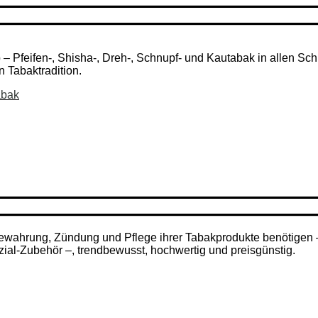
Pfeifen-, Shisha-, Dreh-, Schnupf- und Kautabak in allen Schni
n Tabaktradition.
abak
ufbewahrung, Zündung und Pflege ihrer Tabakprodukte benötigen
zial-Zubehör –, trendbewusst, hochwertig und preisgünstig.