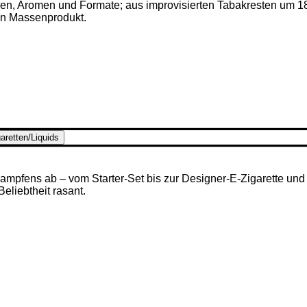
ken, Aromen und Formate; aus improvisierten Tabakresten um 1
en Massenprodukt.
aretten/Liquids
mpfens ab – vom Starter-Set bis zur Designer-E-Zigarette und u
 Beliebtheit rasant.