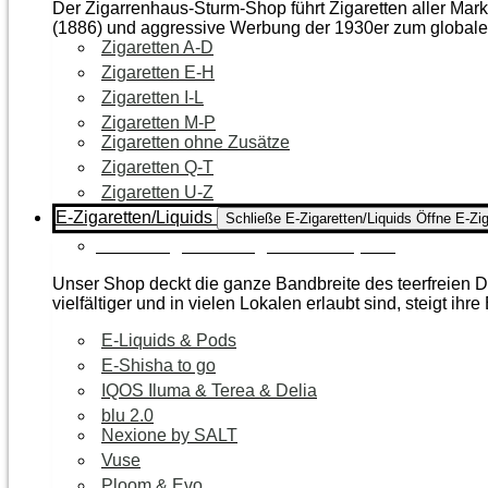
Der Zigarrenhaus-Sturm-Shop führt Zigaretten aller Mar
(1886) und aggressive Werbung der 1930er zum global
Zigaretten A-D
Zigaretten E-H
Zigaretten I-L
Zigaretten M-P
Zigaretten ohne Zusätze
Zigaretten Q-T
Zigaretten U-Z
E-Zigaretten/Liquids
Schließe E-Zigaretten/Liquids
Öffne E-Zig
Zur Kategorie E-Zigaretten/Liquids
Unser Shop deckt die ganze Bandbreite des teerfreien Da
vielfältiger und in vielen Lokalen erlaubt sind, steigt ihre
E-Liquids & Pods
E-Shisha to go
IQOS Iluma & Terea & Delia
blu 2.0
Nexione by SALT
Vuse
Ploom & Evo