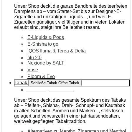
Unser Shop deckt die ganze Bandbreite des teerfreien
Dampfens ab – vom Starter-Set bis zur Designer-E-
Zigarette und unzähligen Liquids –, und weil E-
Zigaretten günstiger, vielfältiger und in vielen Lokalen
erlaubt sind, steigt ihre Beliebtheit rasant.
E-Liquids & Pods
E-Shisha to go
IQOS Iluma & Terea & Delia
blu 2.0
Nexione by SALT
Vuse
Ploom & Evo
Tabak
Schließe Tabak
Öffne Tabak
Zur Kategorie Tabak
Unser Shop deckt das gesamte Spektrum des Tabaks
ab – Pfeifen-, Shisha-, Dreh-, Schnupf- und Kautabak
in allen Schnitten, Aromen und Marken –, stets frisch
gelagert und verwurzelt in einer jahrtausendealten,
weltweit gepflegten Tabaktradition.
Alternativen zu Menthol Zigaretten und Menthol