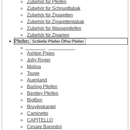
Zubehör für Pfeifen
Zubehör für Schnupftabak
Zubehör für Zigaretten
Zubehör für Zigarettentabak
Zubehör für Wasserpfeifen
Zubehör für Zigarren
Pfeifen
Schließe Pfeifen
Öffne Pfeifen
Zur Kategorie Pfeifen
Ashton Pipes
Jolly Roger
Molina
Tsuge
Auenland
Barling Pfeifen
Bentley Pfeifen
BigBen
Bruyèrekantel
Caminetto
CAPITELLO
Cesare Barontini