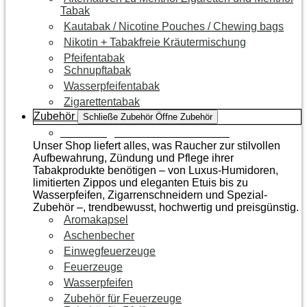
Tabak
Kautabak / Nicotine Pouches / Chewing bags
Nikotin + Tabakfreie Kräutermischung
Pfeifentabak
Schnupftabak
Wasserpfeifentabak
Zigarettentabak
Zubehör
Schließe Zubehör
Öffne Zubehör
Zur Kategorie Raucherzubehör
Unser Shop liefert alles, was Raucher zur stilvollen
Aufbewahrung, Zündung und Pflege ihrer
Tabakprodukte benötigen – von Luxus-Humidoren,
limitierten Zippos und eleganten Etuis bis zu
Wasserpfeifen, Zigarrenschneidern und Spezial-
Zubehör –, trendbewusst, hochwertig und preisgünstig.
Aromakapsel
Aschenbecher
Einwegfeuerzeuge
Feuerzeuge
Wasserpfeifen
Zubehör für Feuerzeuge