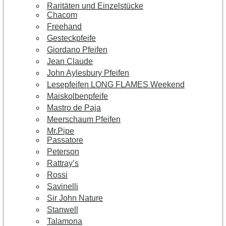
Raritäten und Einzelstücke
Chacom
Freehand
Gesteckpfeife
Giordano Pfeifen
Jean Claude
John Aylesbury Pfeifen
Lesepfeifen LONG FLAMES Weekend
Maiskolbenpfeife
Mastro de Paja
Meerschaum Pfeifen
Mr.Pipe
Passatore
Peterson
Rattray’s
Rossi
Savinelli
Sir John Nature
Stanwell
Talamona