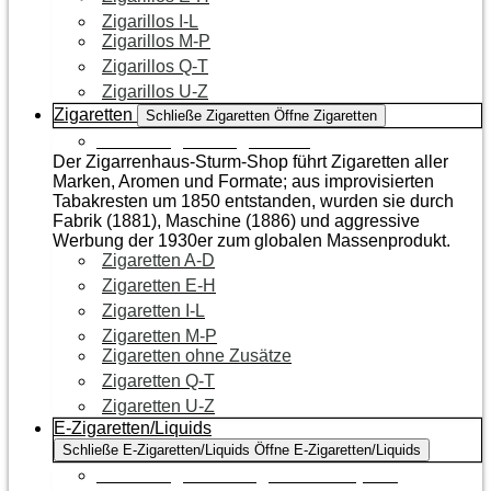
Zigarillos I-L
Zigarillos M-P
Zigarillos Q-T
Zigarillos U-Z
Zigaretten
Schließe Zigaretten
Öffne Zigaretten
Zur Kategorie Zigaretten
Der Zigarrenhaus-Sturm-Shop führt Zigaretten aller
Marken, Aromen und Formate; aus improvisierten
Tabakresten um 1850 entstanden, wurden sie durch
Fabrik (1881), Maschine (1886) und aggressive
Werbung der 1930er zum globalen Massenprodukt.
Zigaretten A-D
Zigaretten E-H
Zigaretten I-L
Zigaretten M-P
Zigaretten ohne Zusätze
Zigaretten Q-T
Zigaretten U-Z
E-Zigaretten/Liquids
Schließe E-Zigaretten/Liquids
Öffne E-Zigaretten/Liquids
Zur Kategorie E-Zigaretten/Liquids