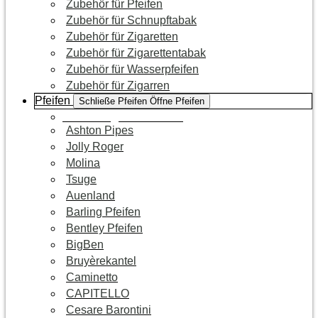
Zubehör für Pfeifen
Zubehör für Schnupftabak
Zubehör für Zigaretten
Zubehör für Zigarettentabak
Zubehör für Wasserpfeifen
Zubehör für Zigarren
Pfeifen
Schließe Pfeifen
Öffne Pfeifen
Zur Kategorie Pfeifen
Ashton Pipes
Jolly Roger
Molina
Tsuge
Auenland
Barling Pfeifen
Bentley Pfeifen
BigBen
Bruyèrekantel
Caminetto
CAPITELLO
Cesare Barontini