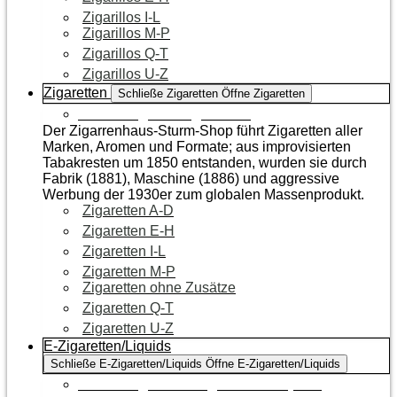
Zigarillos I-L
Zigarillos M-P
Zigarillos Q-T
Zigarillos U-Z
Zigaretten
Schließe Zigaretten
Öffne Zigaretten
Zur Kategorie Zigaretten
Der Zigarrenhaus-Sturm-Shop führt Zigaretten aller
Marken, Aromen und Formate; aus improvisierten
Tabakresten um 1850 entstanden, wurden sie durch
Fabrik (1881), Maschine (1886) und aggressive
Werbung der 1930er zum globalen Massenprodukt.
Zigaretten A-D
Zigaretten E-H
Zigaretten I-L
Zigaretten M-P
Zigaretten ohne Zusätze
Zigaretten Q-T
Zigaretten U-Z
E-Zigaretten/Liquids
Schließe E-Zigaretten/Liquids
Öffne E-Zigaretten/Liquids
Zur Kategorie E-Zigaretten/Liquids