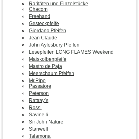
Raritäten und Einzelstücke
Chacom
Freehand
Gesteckpfeife
Giordano Pfeifen
Jean Claude
John Aylesbury Pfeifen
Lesepfeifen LONG FLAMES Weekend
Maiskolbenpfeife
Mastro de Paja
Meerschaum Pfeifen
Mr.Pipe
Passatore
Peterson
Rattray’s
Rossi
Savinelli
Sir John Nature
Stanwell
Talamona