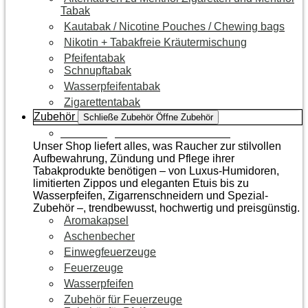
Tabak
Kautabak / Nicotine Pouches / Chewing bags
Nikotin + Tabakfreie Kräutermischung
Pfeifentabak
Schnupftabak
Wasserpfeifentabak
Zigarettentabak
Zubehör
Schließe Zubehör
Öffne Zubehör
Zur Kategorie Raucherzubehör
Unser Shop liefert alles, was Raucher zur stilvollen
Aufbewahrung, Zündung und Pflege ihrer
Tabakprodukte benötigen – von Luxus-Humidoren,
limitierten Zippos und eleganten Etuis bis zu
Wasserpfeifen, Zigarrenschneidern und Spezial-
Zubehör –, trendbewusst, hochwertig und preisgünstig.
Aromakapsel
Aschenbecher
Einwegfeuerzeuge
Feuerzeuge
Wasserpfeifen
Zubehör für Feuerzeuge