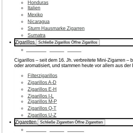
Honduras
Italien
Mexiko
Nicaragua
Sturm Hausmarke Zigarren
Sumatra
Zigarillos
Schließe Zigarillos
Öffne Zigarillos
Zur Kategorie Zigarillos
Cigarillos – seit dem 16. Jh. verbreitete Mini-Zigarren 
oder aromatisiert, und stammen heute vor allem aus de
Filterzigarillos
Zigarillos A-D
Zigarillos E-H
Zigarillos I-L
Zigarillos M-P
Zigarillos Q-T
Zigarillos U-Z
Zigaretten
Schließe Zigaretten
Öffne Zigaretten
Zur Kategorie Zigaretten