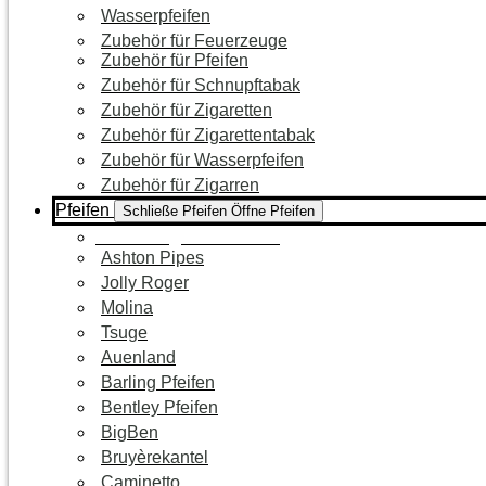
Wasserpfeifen
Zubehör für Feuerzeuge
Zubehör für Pfeifen
Zubehör für Schnupftabak
Zubehör für Zigaretten
Zubehör für Zigarettentabak
Zubehör für Wasserpfeifen
Zubehör für Zigarren
Pfeifen
Schließe Pfeifen
Öffne Pfeifen
Zur Kategorie Pfeifen
Ashton Pipes
Jolly Roger
Molina
Tsuge
Auenland
Barling Pfeifen
Bentley Pfeifen
BigBen
Bruyèrekantel
Caminetto