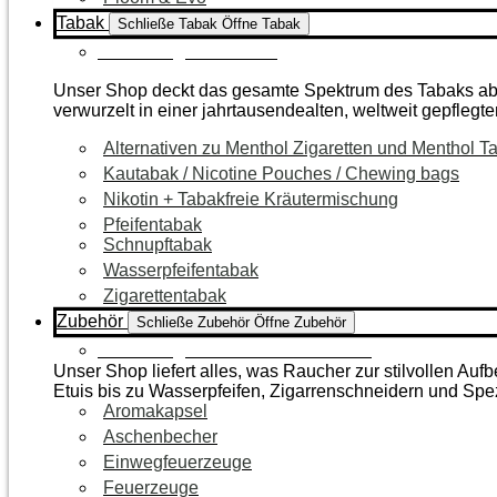
Tabak
Schließe Tabak
Öffne Tabak
Zur Kategorie Tabak
Unser Shop deckt das gesamte Spektrum des Tabaks ab – 
verwurzelt in einer jahrtausendealten, weltweit gepflegte
Alternativen zu Menthol Zigaretten und Menthol T
Kautabak / Nicotine Pouches / Chewing bags
Nikotin + Tabakfreie Kräutermischung
Pfeifentabak
Schnupftabak
Wasserpfeifentabak
Zigarettentabak
Zubehör
Schließe Zubehör
Öffne Zubehör
Zur Kategorie Raucherzubehör
Unser Shop liefert alles, was Raucher zur stilvollen A
Etuis bis zu Wasserpfeifen, Zigarrenschneidern und Spe
Aromakapsel
Aschenbecher
Einwegfeuerzeuge
Feuerzeuge