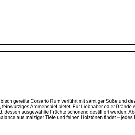
ribisch gereifte Corsario Rum verführt mit samtiger Süße und d
feinwürziges Aromenspiel bietet. Für Liebhaber edler Brände w
nd, dessen ausgewählte Früchte schonend destilliert werden. Ab
alance aus malziger Tiefe und feinen Holz­tönen findet – jedes D