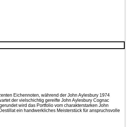
ezenten Eichen­noten, während der John Aylesbury 1974
artet der vielschichtig gereifte John Aylesbury Cognac
gerundet wird das Portfolio vom charakterstarken John
estillat ein handwerkliches Meister­stück für anspruchsvolle