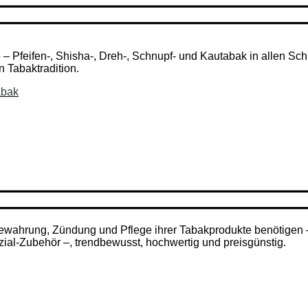
Pfeifen-, Shisha-, Dreh-, Schnupf- und Kautabak in allen Schni
n Tabaktradition.
abak
ufbewahrung, Zündung und Pflege ihrer Tabakprodukte benötigen
zial-Zubehör –, trendbewusst, hochwertig und preisgünstig.