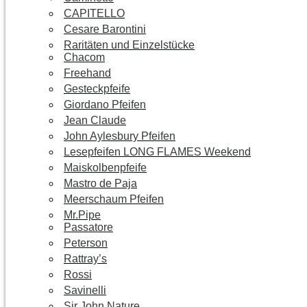
CAPITELLO
Cesare Barontini
Raritäten und Einzelstücke
Chacom
Freehand
Gesteckpfeife
Giordano Pfeifen
Jean Claude
John Aylesbury Pfeifen
Lesepfeifen LONG FLAMES Weekend
Maiskolbenpfeife
Mastro de Paja
Meerschaum Pfeifen
Mr.Pipe
Passatore
Peterson
Rattray’s
Rossi
Savinelli
Sir John Nature