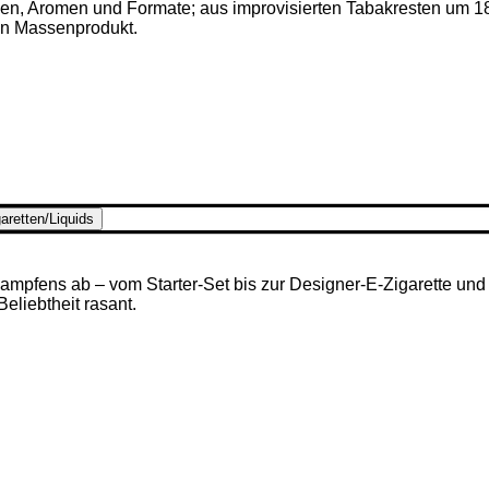
ken, Aromen und Formate; aus improvisierten Tabakresten um 1
en Massenprodukt.
aretten/Liquids
mpfens ab – vom Starter-Set bis zur Designer-E-Zigarette und u
 Beliebtheit rasant.