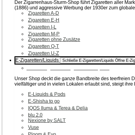
Der Zigarrenhaus-Sturm-Shop führt Zigaretten aller Mar
(1886) und aggressive Werbung der 1930er zum global
Zigaretten A-D
Zigaretten E-H
Zigaretten I-L
Zigaretten M-P
Zigaretten ohne Zusätze
Zigaretten Q-T
Zigaretten U-Z
E-Zigaretten/Liquids
Schließe E-Zigaretten/Liquids
Öffne E-Zig
Zur Kategorie E-Zigaretten/Liquids
Unser Shop deckt die ganze Bandbreite des teerfreien Da
vielfältiger und in vielen Lokalen erlaubt sind, steigt ihre
E-Liquids & Pods
E-Shisha to go
IQOS Iluma & Terea & Delia
blu 2.0
Nexione by SALT
Vuse
Ploom & Evo