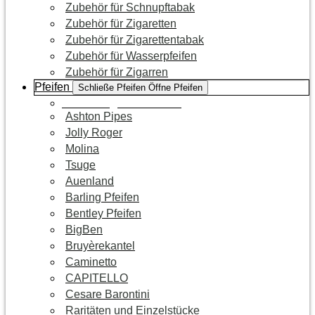
Zubehör für Schnupftabak
Zubehör für Zigaretten
Zubehör für Zigarettentabak
Zubehör für Wasserpfeifen
Zubehör für Zigarren
Pfeifen
Schließe Pfeifen
Öffne Pfeifen
Zur Kategorie Pfeifen
Ashton Pipes
Jolly Roger
Molina
Tsuge
Auenland
Barling Pfeifen
Bentley Pfeifen
BigBen
Bruyèrekantel
Caminetto
CAPITELLO
Cesare Barontini
Raritäten und Einzelstücke