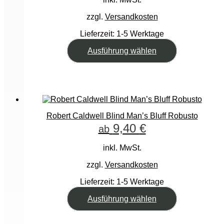
zzgl.
Versandkosten
Lieferzeit:
1-5 Werktage
Dieses
Ausführung wählen
Produkt
weist
mehrere
Varianten
auf.
Die
Optionen
Robert Caldwell Blind Man’s Bluff Robusto
können
9,40
€
ab
auf
der
inkl. MwSt.
Produktseite
gewählt
zzgl.
Versandkosten
werden
Lieferzeit:
1-5 Werktage
Dieses
Ausführung wählen
Produkt
weist