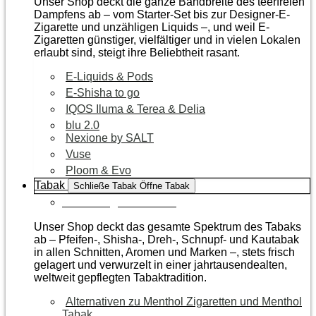
Unser Shop deckt die ganze Bandbreite des teerfreien
Dampfens ab – vom Starter-Set bis zur Designer-E-
Zigarette und unzähligen Liquids –, und weil E-
Zigaretten günstiger, vielfältiger und in vielen Lokalen
erlaubt sind, steigt ihre Beliebtheit rasant.
E-Liquids & Pods
E-Shisha to go
IQOS Iluma & Terea & Delia
blu 2.0
Nexione by SALT
Vuse
Ploom & Evo
Tabak
Schließe Tabak
Öffne Tabak
Zur Kategorie Tabak
Unser Shop deckt das gesamte Spektrum des Tabaks
ab – Pfeifen-, Shisha-, Dreh-, Schnupf- und Kautabak
in allen Schnitten, Aromen und Marken –, stets frisch
gelagert und verwurzelt in einer jahrtausendealten,
weltweit gepflegten Tabaktradition.
Alternativen zu Menthol Zigaretten und Menthol
Tabak