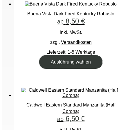
auf.
Die
Optionen
Buena Vista Dark Fired Kentucky Robusto
können
8,50
€
ab
auf
der
inkl. MwSt.
Produktseite
gewählt
zzgl.
Versandkosten
werden
Lieferzeit:
1-5 Werktage
Dieses
Ausführung wählen
Produkt
weist
mehrere
Varianten
auf.
Die
Optionen
können
Caldwell Eastern Standard Manzanita (Half
auf
Corona)
der
6,50
€
ab
Produktseite
gewählt
werden
inkl. MwSt.