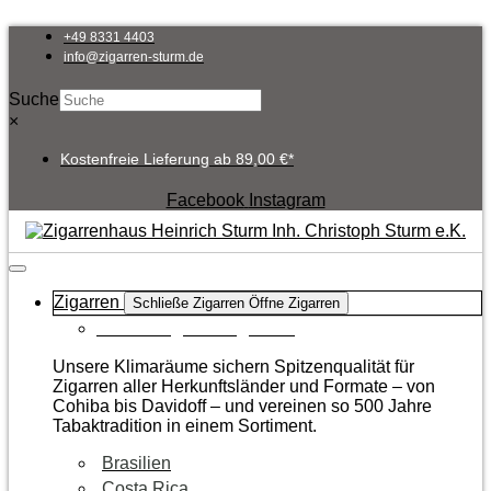
Zum
Inhalt
+49 8331 4403
springen
info@zigarren-sturm.de
Suche
×
Kostenfreie Lieferung ab 89,00 €*
Facebook
Instagram
Zigarren
Schließe Zigarren
Öffne Zigarren
Zur Kategorie Zigarren
Unsere Klimaräume sichern Spitzenqualität für
Zigarren aller Herkunftsländer und Formate – von
Cohiba bis Davidoff – und vereinen so 500 Jahre
Tabaktradition in einem Sortiment.
Brasilien
Costa Rica