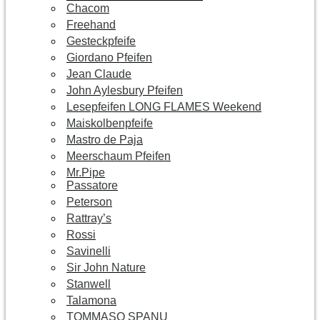
Chacom
Freehand
Gesteckpfeife
Giordano Pfeifen
Jean Claude
John Aylesbury Pfeifen
Lesepfeifen LONG FLAMES Weekend
Maiskolbenpfeife
Mastro de Paja
Meerschaum Pfeifen
Mr.Pipe
Passatore
Peterson
Rattray’s
Rossi
Savinelli
Sir John Nature
Stanwell
Talamona
TOMMASO SPANU