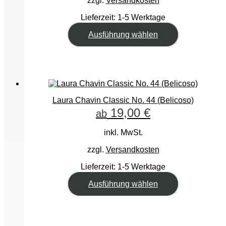
zzgl.
Versandkosten
Lieferzeit:
1-5 Werktage
Dieses
Ausführung wählen
Produkt
weist
mehrere
Varianten
auf.
Die
Optionen
Laura Chavin Classic No. 44 (Belicoso)
können
19,00
€
ab
auf
der
inkl. MwSt.
Produktseite
gewählt
zzgl.
Versandkosten
werden
Lieferzeit:
1-5 Werktage
Dieses
Ausführung wählen
Produkt
weist
mehrere
Varianten