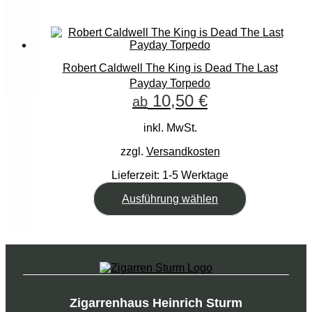
mehrere
Varianten
auf.
Die
Optionen
können
Robert Caldwell The King is Dead The Last
auf
Payday Torpedo
der
10,50
€
ab
Produktseite
gewählt
werden
inkl. MwSt.
zzgl.
Versandkosten
Lieferzeit:
1-5 Werktage
Dieses
Ausführung wählen
Produkt
weist
mehrere
Varianten
auf.
Die
Optionen
können
Zigarrenhaus Heinrich Sturm
auf