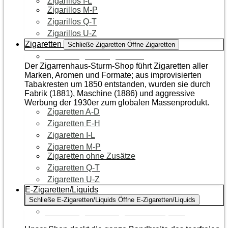
Zigarillos I-L
Zigarillos M-P
Zigarillos Q-T
Zigarillos U-Z
Zigaretten
Schließe Zigaretten
Öffne Zigaretten
Zur Kategorie Zigaretten
Der Zigarrenhaus-Sturm-Shop führt Zigaretten aller
Marken, Aromen und Formate; aus improvisierten
Tabakresten um 1850 entstanden, wurden sie durch
Fabrik (1881), Maschine (1886) und aggressive
Werbung der 1930er zum globalen Massenprodukt.
Zigaretten A-D
Zigaretten E-H
Zigaretten I-L
Zigaretten M-P
Zigaretten ohne Zusätze
Zigaretten Q-T
Zigaretten U-Z
E-Zigaretten/Liquids
Schließe E-Zigaretten/Liquids
Öffne E-Zigaretten/Liquids
Zur Kategorie E-Zigaretten/Liquids