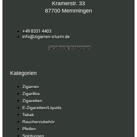
Kramerstr. 33
der
87700 Memmingen
Produktseite
gewählt
werden
+49 8331 4403
info@zigarren-sturm.de
Facebook
Instagram
Kategorien
Zigarren
Zigarillos
Zigaretten
E-Zigaretten/Liquids
Tabak
Raucherzubehör
Pfeifen
Spirituosen