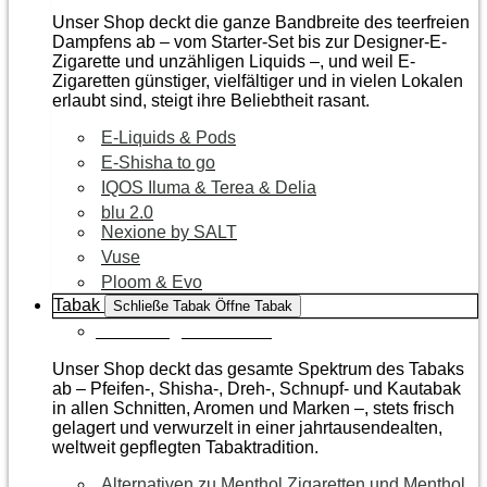
Unser Shop deckt die ganze Bandbreite des teerfreien
Dampfens ab – vom Starter-Set bis zur Designer-E-
Zigarette und unzähligen Liquids –, und weil E-
Zigaretten günstiger, vielfältiger und in vielen Lokalen
erlaubt sind, steigt ihre Beliebtheit rasant.
E-Liquids & Pods
E-Shisha to go
IQOS Iluma & Terea & Delia
blu 2.0
Nexione by SALT
Vuse
Ploom & Evo
Tabak
Schließe Tabak
Öffne Tabak
Zur Kategorie Tabak
Unser Shop deckt das gesamte Spektrum des Tabaks
ab – Pfeifen-, Shisha-, Dreh-, Schnupf- und Kautabak
in allen Schnitten, Aromen und Marken –, stets frisch
gelagert und verwurzelt in einer jahrtausendealten,
weltweit gepflegten Tabaktradition.
Alternativen zu Menthol Zigaretten und Menthol