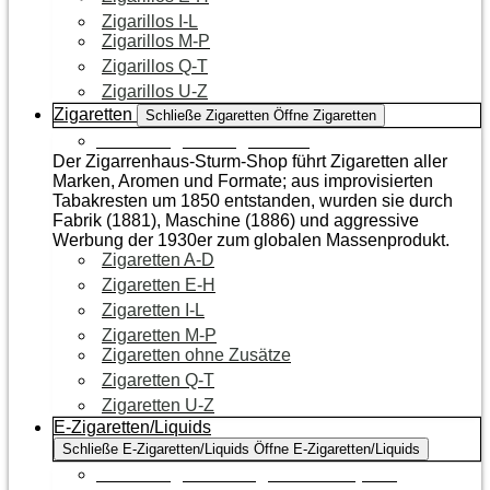
Zigarillos I-L
Zigarillos M-P
Zigarillos Q-T
Zigarillos U-Z
Zigaretten
Schließe Zigaretten
Öffne Zigaretten
Zur Kategorie Zigaretten
Der Zigarrenhaus-Sturm-Shop führt Zigaretten aller
Marken, Aromen und Formate; aus improvisierten
Tabakresten um 1850 entstanden, wurden sie durch
Fabrik (1881), Maschine (1886) und aggressive
Werbung der 1930er zum globalen Massenprodukt.
Zigaretten A-D
Zigaretten E-H
Zigaretten I-L
Zigaretten M-P
Zigaretten ohne Zusätze
Zigaretten Q-T
Zigaretten U-Z
E-Zigaretten/Liquids
Schließe E-Zigaretten/Liquids
Öffne E-Zigaretten/Liquids
Zur Kategorie E-Zigaretten/Liquids