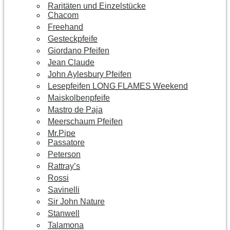
Raritäten und Einzelstücke
Chacom
Freehand
Gesteckpfeife
Giordano Pfeifen
Jean Claude
John Aylesbury Pfeifen
Lesepfeifen LONG FLAMES Weekend
Maiskolbenpfeife
Mastro de Paja
Meerschaum Pfeifen
Mr.Pipe
Passatore
Peterson
Rattray’s
Rossi
Savinelli
Sir John Nature
Stanwell
Talamona