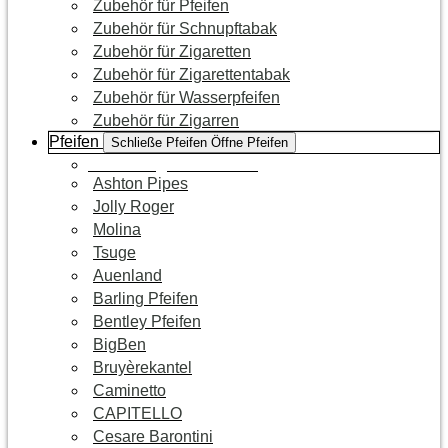
Zubehör für Pfeifen
Zubehör für Schnupftabak
Zubehör für Zigaretten
Zubehör für Zigarettentabak
Zubehör für Wasserpfeifen
Zubehör für Zigarren
Pfeifen
Schließe Pfeifen
Öffne Pfeifen
Zur Kategorie Pfeifen
Ashton Pipes
Jolly Roger
Molina
Tsuge
Auenland
Barling Pfeifen
Bentley Pfeifen
BigBen
Bruyèrekantel
Caminetto
CAPITELLO
Cesare Barontini