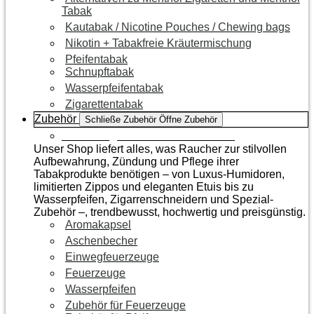
Tabak
Kautabak / Nicotine Pouches / Chewing bags
Nikotin + Tabakfreie Kräutermischung
Pfeifentabak
Schnupftabak
Wasserpfeifentabak
Zigarettentabak
Zubehör
Schließe Zubehör
Öffne Zubehör
Zur Kategorie Raucherzubehör
Unser Shop liefert alles, was Raucher zur stilvollen
Aufbewahrung, Zündung und Pflege ihrer
Tabakprodukte benötigen – von Luxus-Humidoren,
limitierten Zippos und eleganten Etuis bis zu
Wasserpfeifen, Zigarrenschneidern und Spezial-
Zubehör –, trendbewusst, hochwertig und preisgünstig.
Aromakapsel
Aschenbecher
Einwegfeuerzeuge
Feuerzeuge
Wasserpfeifen
Zubehör für Feuerzeuge