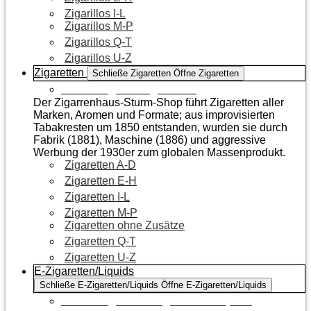
Zigarillos I-L
Zigarillos M-P
Zigarillos Q-T
Zigarillos U-Z
Zigaretten
Schließe Zigaretten
Öffne Zigaretten
Zur Kategorie Zigaretten
Der Zigarrenhaus-Sturm-Shop führt Zigaretten aller
Marken, Aromen und Formate; aus improvisierten
Tabakresten um 1850 entstanden, wurden sie durch
Fabrik (1881), Maschine (1886) und aggressive
Werbung der 1930er zum globalen Massenprodukt.
Zigaretten A-D
Zigaretten E-H
Zigaretten I-L
Zigaretten M-P
Zigaretten ohne Zusätze
Zigaretten Q-T
Zigaretten U-Z
E-Zigaretten/Liquids
Schließe E-Zigaretten/Liquids
Öffne E-Zigaretten/Liquids
Zur Kategorie E-Zigaretten/Liquids