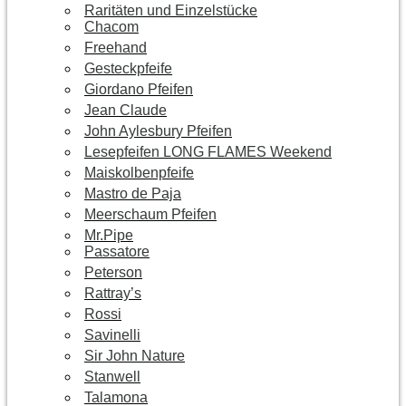
Raritäten und Einzelstücke
Chacom
Freehand
Gesteckpfeife
Giordano Pfeifen
Jean Claude
John Aylesbury Pfeifen
Lesepfeifen LONG FLAMES Weekend
Maiskolbenpfeife
Mastro de Paja
Meerschaum Pfeifen
Mr.Pipe
Passatore
Peterson
Rattray’s
Rossi
Savinelli
Sir John Nature
Stanwell
Talamona