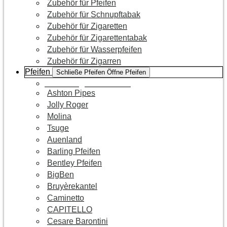
Zubehör für Pfeifen
Zubehör für Schnupftabak
Zubehör für Zigaretten
Zubehör für Zigarettentabak
Zubehör für Wasserpfeifen
Zubehör für Zigarren
Pfeifen
Schließe Pfeifen
Öffne Pfeifen
Zur Kategorie Pfeifen
Ashton Pipes
Jolly Roger
Molina
Tsuge
Auenland
Barling Pfeifen
Bentley Pfeifen
BigBen
Bruyèrekantel
Caminetto
CAPITELLO
Cesare Barontini