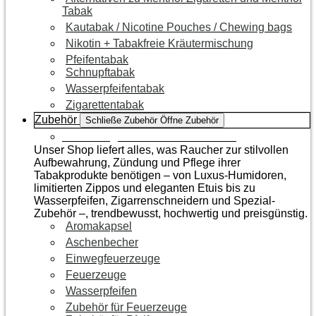
Tabak
Kautabak / Nicotine Pouches / Chewing bags
Nikotin + Tabakfreie Kräutermischung
Pfeifentabak
Schnupftabak
Wasserpfeifentabak
Zigarettentabak
Zubehör
Schließe Zubehör
Öffne Zubehör
Zur Kategorie Raucherzubehör
Unser Shop liefert alles, was Raucher zur stilvollen
Aufbewahrung, Zündung und Pflege ihrer
Tabakprodukte benötigen – von Luxus-Humidoren,
limitierten Zippos und eleganten Etuis bis zu
Wasserpfeifen, Zigarrenschneidern und Spezial-
Zubehör –, trendbewusst, hochwertig und preisgünstig.
Aromakapsel
Aschenbecher
Einwegfeuerzeuge
Feuerzeuge
Wasserpfeifen
Zubehör für Feuerzeuge