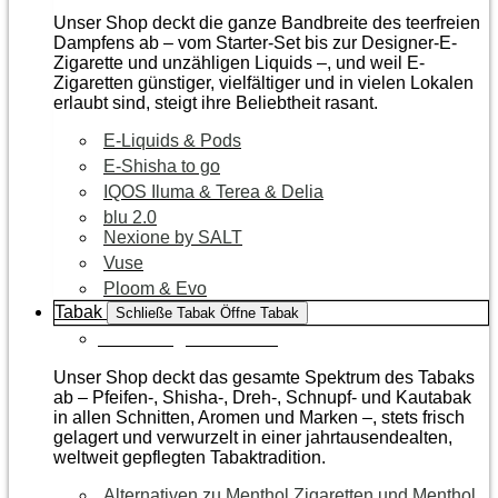
Unser Shop deckt die ganze Bandbreite des teerfreien
Dampfens ab – vom Starter-Set bis zur Designer-E-
Zigarette und unzähligen Liquids –, und weil E-
Zigaretten günstiger, vielfältiger und in vielen Lokalen
erlaubt sind, steigt ihre Beliebtheit rasant.
E-Liquids & Pods
E-Shisha to go
IQOS Iluma & Terea & Delia
blu 2.0
Nexione by SALT
Vuse
Ploom & Evo
Tabak
Schließe Tabak
Öffne Tabak
Zur Kategorie Tabak
Unser Shop deckt das gesamte Spektrum des Tabaks
ab – Pfeifen-, Shisha-, Dreh-, Schnupf- und Kautabak
in allen Schnitten, Aromen und Marken –, stets frisch
gelagert und verwurzelt in einer jahrtausendealten,
weltweit gepflegten Tabaktradition.
Alternativen zu Menthol Zigaretten und Menthol