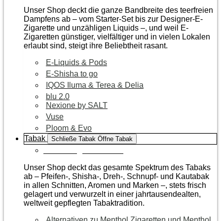
Unser Shop deckt die ganze Bandbreite des teerfreien
Dampfens ab – vom Starter-Set bis zur Designer-E-
Zigarette und unzähligen Liquids –, und weil E-
Zigaretten günstiger, vielfältiger und in vielen Lokalen
erlaubt sind, steigt ihre Beliebtheit rasant.
E-Liquids & Pods
E-Shisha to go
IQOS Iluma & Terea & Delia
blu 2.0
Nexione by SALT
Vuse
Ploom & Evo
Tabak
Schließe Tabak
Öffne Tabak
Zur Kategorie Tabak
Unser Shop deckt das gesamte Spektrum des Tabaks
ab – Pfeifen-, Shisha-, Dreh-, Schnupf- und Kautabak
in allen Schnitten, Aromen und Marken –, stets frisch
gelagert und verwurzelt in einer jahrtausendealten,
weltweit gepflegten Tabaktradition.
Alternativen zu Menthol Zigaretten und Menthol