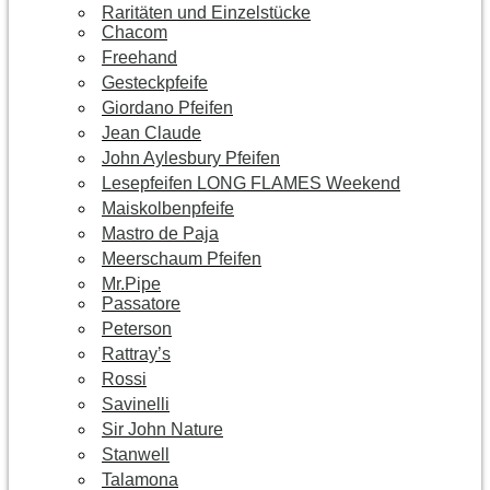
Raritäten und Einzelstücke
Chacom
Freehand
Gesteckpfeife
Giordano Pfeifen
Jean Claude
John Aylesbury Pfeifen
Lesepfeifen LONG FLAMES Weekend
Maiskolbenpfeife
Mastro de Paja
Meerschaum Pfeifen
Mr.Pipe
Passatore
Peterson
Rattray’s
Rossi
Savinelli
Sir John Nature
Stanwell
Talamona