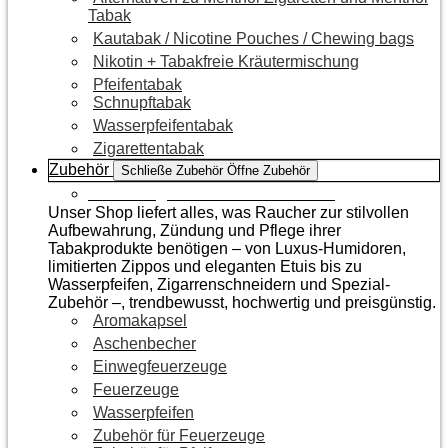
Tabak
Kautabak / Nicotine Pouches / Chewing bags
Nikotin + Tabakfreie Kräutermischung
Pfeifentabak
Schnupftabak
Wasserpfeifentabak
Zigarettentabak
Zubehör
Schließe Zubehör
Öffne Zubehör
Zur Kategorie Raucherzubehör
Unser Shop liefert alles, was Raucher zur stilvollen
Aufbewahrung, Zündung und Pflege ihrer
Tabakprodukte benötigen – von Luxus-Humidoren,
limitierten Zippos und eleganten Etuis bis zu
Wasserpfeifen, Zigarrenschneidern und Spezial-
Zubehör –, trendbewusst, hochwertig und preisgünstig.
Aromakapsel
Aschenbecher
Einwegfeuerzeuge
Feuerzeuge
Wasserpfeifen
Zubehör für Feuerzeuge