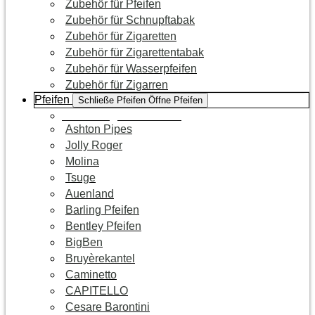
Zubehör für Pfeifen
Zubehör für Schnupftabak
Zubehör für Zigaretten
Zubehör für Zigarettentabak
Zubehör für Wasserpfeifen
Zubehör für Zigarren
Pfeifen
Schließe Pfeifen
Öffne Pfeifen
Zur Kategorie Pfeifen
Ashton Pipes
Jolly Roger
Molina
Tsuge
Auenland
Barling Pfeifen
Bentley Pfeifen
BigBen
Bruyèrekantel
Caminetto
CAPITELLO
Cesare Barontini