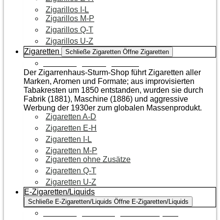
Zigarillos I-L
Zigarillos M-P
Zigarillos Q-T
Zigarillos U-Z
Zigaretten
Schließe Zigaretten
Öffne Zigaretten
Zur Kategorie Zigaretten
Der Zigarrenhaus-Sturm-Shop führt Zigaretten aller
Marken, Aromen und Formate; aus improvisierten
Tabakresten um 1850 entstanden, wurden sie durch
Fabrik (1881), Maschine (1886) und aggressive
Werbung der 1930er zum globalen Massenprodukt.
Zigaretten A-D
Zigaretten E-H
Zigaretten I-L
Zigaretten M-P
Zigaretten ohne Zusätze
Zigaretten Q-T
Zigaretten U-Z
E-Zigaretten/Liquids
Schließe E-Zigaretten/Liquids
Öffne E-Zigaretten/Liquids
Zur Kategorie E-Zigaretten/Liquids