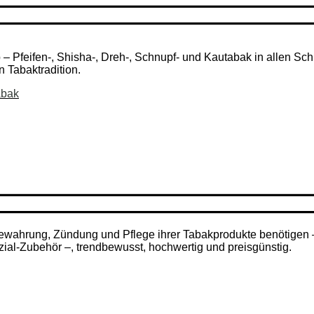
Pfeifen-, Shisha-, Dreh-, Schnupf- und Kautabak in allen Schni
n Tabaktradition.
abak
ufbewahrung, Zündung und Pflege ihrer Tabakprodukte benötigen
zial-Zubehör –, trendbewusst, hochwertig und preisgünstig.