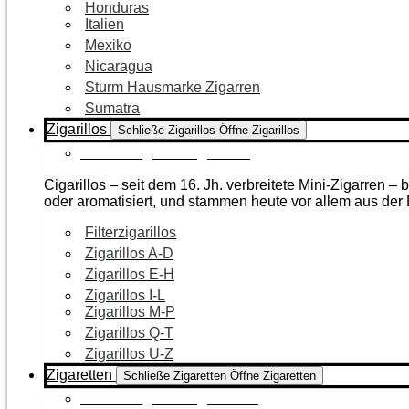
Honduras
Italien
Mexiko
Nicaragua
Sturm Hausmarke Zigarren
Sumatra
Zigarillos
Schließe Zigarillos
Öffne Zigarillos
Zur Kategorie Zigarillos
Cigarillos – seit dem 16. Jh. verbreitete Mini-Zigarren 
oder aromatisiert, und stammen heute vor allem aus de
Filterzigarillos
Zigarillos A-D
Zigarillos E-H
Zigarillos I-L
Zigarillos M-P
Zigarillos Q-T
Zigarillos U-Z
Zigaretten
Schließe Zigaretten
Öffne Zigaretten
Zur Kategorie Zigaretten