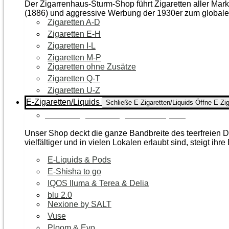
Der Zigarrenhaus-Sturm-Shop führt Zigaretten aller Mar
(1886) und aggressive Werbung der 1930er zum global
Zigaretten A-D
Zigaretten E-H
Zigaretten I-L
Zigaretten M-P
Zigaretten ohne Zusätze
Zigaretten Q-T
Zigaretten U-Z
E-Zigaretten/Liquids
Schließe E-Zigaretten/Liquids
Öffne E-Zig
Zur Kategorie E-Zigaretten/Liquids
Unser Shop deckt die ganze Bandbreite des teerfreien Da
vielfältiger und in vielen Lokalen erlaubt sind, steigt ihre
E-Liquids & Pods
E-Shisha to go
IQOS Iluma & Terea & Delia
blu 2.0
Nexione by SALT
Vuse
Ploom & Evo