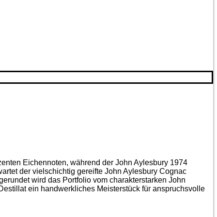
ezenten Eichen­noten, während der John Aylesbury 1974
artet der vielschichtig gereifte John Aylesbury Cognac
gerundet wird das Portfolio vom charakterstarken John
estillat ein handwerkliches Meister­stück für anspruchsvolle