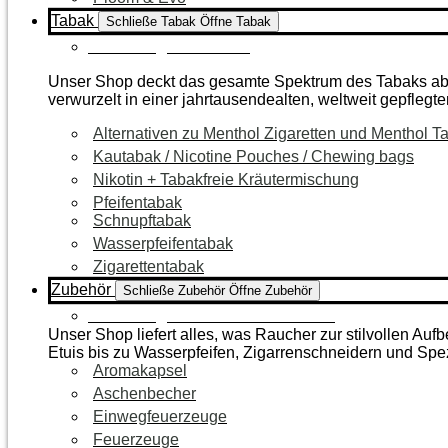
Tabak
Schließe Tabak
Öffne Tabak
Zur Kategorie Tabak
Unser Shop deckt das gesamte Spektrum des Tabaks ab – 
verwurzelt in einer jahrtausendealten, weltweit gepflegte
Alternativen zu Menthol Zigaretten und Menthol T
Kautabak / Nicotine Pouches / Chewing bags
Nikotin + Tabakfreie Kräutermischung
Pfeifentabak
Schnupftabak
Wasserpfeifentabak
Zigarettentabak
Zubehör
Schließe Zubehör
Öffne Zubehör
Zur Kategorie Raucherzubehör
Unser Shop liefert alles, was Raucher zur stilvollen A
Etuis bis zu Wasserpfeifen, Zigarrenschneidern und Spe
Aromakapsel
Aschenbecher
Einwegfeuerzeuge
Feuerzeuge