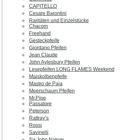
CAPITELLO
Cesare Barontini
Raritäten und Einzelstücke
Chacom
Freehand
Gesteckpfeife
Giordano Pfeifen
Jean Claude
John Aylesbury Pfeifen
Lesepfeifen LONG FLAMES Weekend
Maiskolbenpfeife
Mastro de Paja
Meerschaum Pfeifen
Mr.Pipe
Passatore
Peterson
Rattray’s
Rossi
Savinelli
Sir John Nature