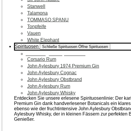
Stanwell
Talamona
TOMMASO SPANU
Tonpfeife
Vauen
White Elephant
Spirituosen
Schließe Spirituosen
Öffne Spirituosen
Zur Kategorie Spirituosen
Corsario Rum
John Aylesbury 1974 Premium Gin
John Aylesbury Cognac
John Aylesbury Obstbrand
John Aylesbury Rum
John Aylesbury Whisky
Entdecken Sie unsere erlesene Spirituosenlinie: Der ka
Premium Gin dank handverlesener Botanicals ein klares, 
ebenso wie der frucht­intensive John Aylesbury Obstbra
Aylesbury Whisky, der in kleinen Fässern zur perfekten B
Genießer.