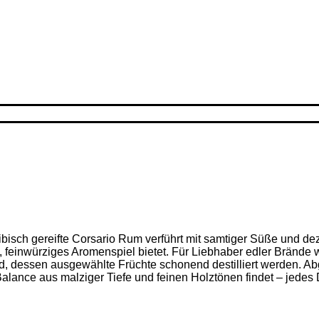
ribisch gereifte Corsario Rum verführt mit samtiger Süße und d
feinwürziges Aromenspiel bietet. Für Liebhaber edler Brände w
nd, dessen ausgewählte Früchte schonend destilliert werden. Ab
alance aus malziger Tiefe und feinen Holz­tönen findet – jedes D