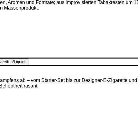
ken, Aromen und Formate; aus improvisierten Tabakresten um 1
en Massenprodukt.
aretten/Liquids
mpfens ab – vom Starter-Set bis zur Designer-E-Zigarette und u
 Beliebtheit rasant.