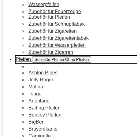
Wasserpfeifen
Zubehör für Feuerzeuge
Zubehör für Pfeifen
Zubehör für Schnupftabak
Zubehör für Zigaretten
Zubehör für Zigarettentabak
Zubehör für Wasserpfeifen
Zubehör für Zigarren
Pfeifen
Schließe Pfeifen
Öffne Pfeifen
Zur Kategorie Pfeifen
Ashton Pipes
Jolly Roger
Molina
Tsuge
Auenland
Barling Pfeifen
Bentley Pfeifen
BigBen
Bruyèrekantel
Caminetto