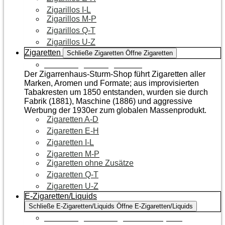
Zigarillos I-L
Zigarillos M-P
Zigarillos Q-T
Zigarillos U-Z
Zigaretten
Schließe Zigaretten
Öffne Zigaretten
Zur Kategorie Zigaretten
Der Zigarrenhaus-Sturm-Shop führt Zigaretten aller
Marken, Aromen und Formate; aus improvisierten
Tabakresten um 1850 entstanden, wurden sie durch
Fabrik (1881), Maschine (1886) und aggressive
Werbung der 1930er zum globalen Massenprodukt.
Zigaretten A-D
Zigaretten E-H
Zigaretten I-L
Zigaretten M-P
Zigaretten ohne Zusätze
Zigaretten Q-T
Zigaretten U-Z
E-Zigaretten/Liquids
Schließe E-Zigaretten/Liquids
Öffne E-Zigaretten/Liquids
Zur Kategorie E-Zigaretten/Liquids