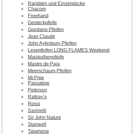
Raritäten und Einzelstücke
Chacom
Freehand
Gesteckpfeife
Giordano Pfeifen
Jean Claude
John Aylesbury Pfeifen
Lesepfeifen LONG FLAMES Weekend
Maiskolbenpfeife
Mastro de Paja
Meerschaum Pfeifen
Mr.Pipe
Passatore
Peterson
Rattray’s
Rossi
Savinelli
Sir John Nature
Stanwell
Talamona