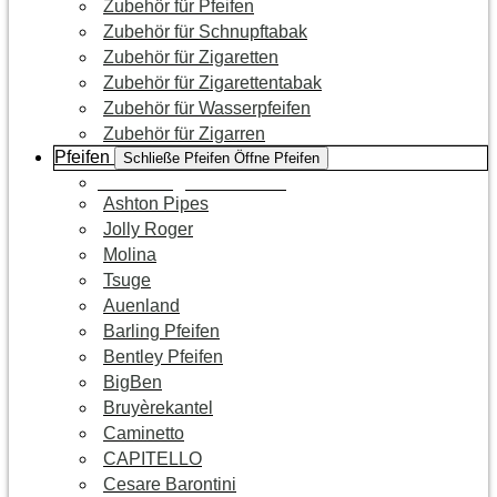
Zubehör für Pfeifen
Zubehör für Schnupftabak
Zubehör für Zigaretten
Zubehör für Zigarettentabak
Zubehör für Wasserpfeifen
Zubehör für Zigarren
Pfeifen
Schließe Pfeifen
Öffne Pfeifen
Zur Kategorie Pfeifen
Ashton Pipes
Jolly Roger
Molina
Tsuge
Auenland
Barling Pfeifen
Bentley Pfeifen
BigBen
Bruyèrekantel
Caminetto
CAPITELLO
Cesare Barontini