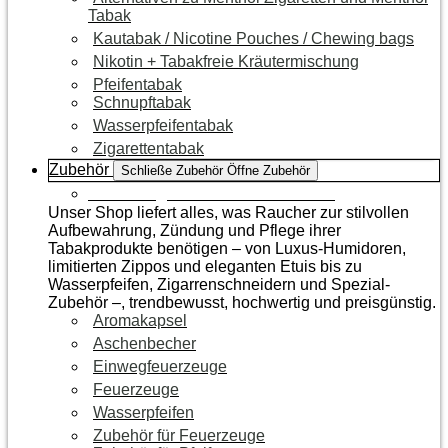
Tabak
Kautabak / Nicotine Pouches / Chewing bags
Nikotin + Tabakfreie Kräutermischung
Pfeifentabak
Schnupftabak
Wasserpfeifentabak
Zigarettentabak
Zubehör
Schließe Zubehör
Öffne Zubehör
Zur Kategorie Raucherzubehör
Unser Shop liefert alles, was Raucher zur stilvollen
Aufbewahrung, Zündung und Pflege ihrer
Tabakprodukte benötigen – von Luxus-Humidoren,
limitierten Zippos und eleganten Etuis bis zu
Wasserpfeifen, Zigarrenschneidern und Spezial-
Zubehör –, trendbewusst, hochwertig und preisgünstig.
Aromakapsel
Aschenbecher
Einwegfeuerzeuge
Feuerzeuge
Wasserpfeifen
Zubehör für Feuerzeuge