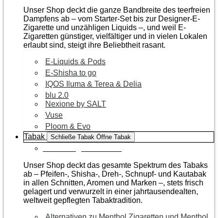
Unser Shop deckt die ganze Bandbreite des teerfreien
Dampfens ab – vom Starter-Set bis zur Designer-E-
Zigarette und unzähligen Liquids –, und weil E-
Zigaretten günstiger, vielfältiger und in vielen Lokalen
erlaubt sind, steigt ihre Beliebtheit rasant.
E-Liquids & Pods
E-Shisha to go
IQOS Iluma & Terea & Delia
blu 2.0
Nexione by SALT
Vuse
Ploom & Evo
Tabak
Schließe Tabak
Öffne Tabak
Zur Kategorie Tabak
Unser Shop deckt das gesamte Spektrum des Tabaks
ab – Pfeifen-, Shisha-, Dreh-, Schnupf- und Kautabak
in allen Schnitten, Aromen und Marken –, stets frisch
gelagert und verwurzelt in einer jahrtausendealten,
weltweit gepflegten Tabaktradition.
Alternativen zu Menthol Zigaretten und Menthol