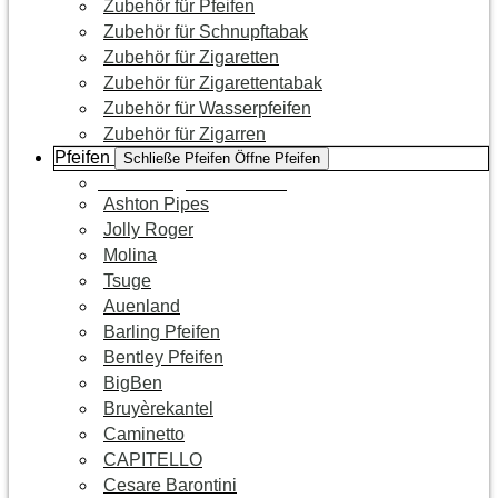
Zubehör für Pfeifen
Zubehör für Schnupftabak
Zubehör für Zigaretten
Zubehör für Zigarettentabak
Zubehör für Wasserpfeifen
Zubehör für Zigarren
Pfeifen
Schließe Pfeifen
Öffne Pfeifen
Zur Kategorie Pfeifen
Ashton Pipes
Jolly Roger
Molina
Tsuge
Auenland
Barling Pfeifen
Bentley Pfeifen
BigBen
Bruyèrekantel
Caminetto
CAPITELLO
Cesare Barontini