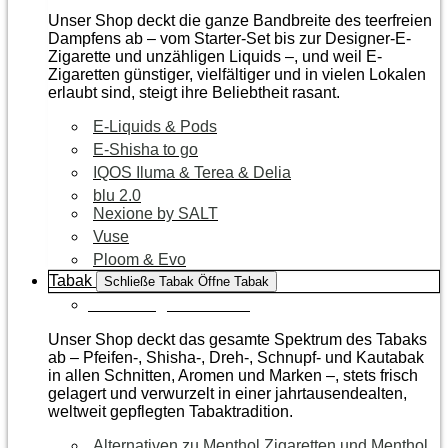
Unser Shop deckt die ganze Bandbreite des teerfreien
Dampfens ab – vom Starter-Set bis zur Designer-E-
Zigarette und unzähligen Liquids –, und weil E-
Zigaretten günstiger, vielfältiger und in vielen Lokalen
erlaubt sind, steigt ihre Beliebtheit rasant.
E-Liquids & Pods
E-Shisha to go
IQOS Iluma & Terea & Delia
blu 2.0
Nexione by SALT
Vuse
Ploom & Evo
Tabak
Schließe Tabak
Öffne Tabak
Zur Kategorie Tabak
Unser Shop deckt das gesamte Spektrum des Tabaks
ab – Pfeifen-, Shisha-, Dreh-, Schnupf- und Kautabak
in allen Schnitten, Aromen und Marken –, stets frisch
gelagert und verwurzelt in einer jahrtausendealten,
weltweit gepflegten Tabaktradition.
Alternativen zu Menthol Zigaretten und Menthol