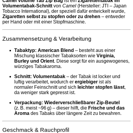
Camel Volume Tab Zip Bag
ist ein
Zigarettentabak im
Volumentabak‑Schnitt
von
Camel
(Hersteller: JTI – Japan
Tobacco International), der speziell dafür entwickelt wurde,
Zigaretten selbst zu stopfen oder zu drehen
– entweder
per Hand oder mit einer Stopfmaschine.
Zusammensetzung & Verarbeitung
Tabaktyp:
American Blend
– besteht aus einer
Mischung klassischer Tabaksorten wie
Virginia,
Burley und Orient
. Diese sorgt für ein ausgewogenes,
würziges Tabakaroma.
Schnitt:
Volumentabak
– der Tabak ist locker und
luftig verarbeitet, wodurch er
ergiebiger
ist als
normaler Feinschnitt und sich
leichter stopfen lässt
,
da weniger stark gepresst ist.
Verpackung:
Wiederverschließbarer Zip‑Beutel
(z. B. meist ~96 g) – dieser hilft, die
Frische und das
Aroma
des Tabaks über längere Zeit zu bewahren.
Geschmack & Rauchprofil