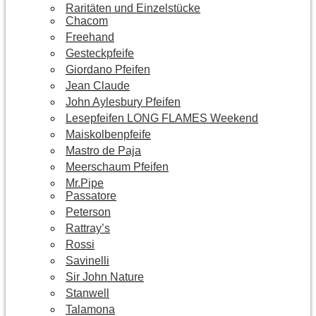
Raritäten und Einzelstücke
Chacom
Freehand
Gesteckpfeife
Giordano Pfeifen
Jean Claude
John Aylesbury Pfeifen
Lesepfeifen LONG FLAMES Weekend
Maiskolbenpfeife
Mastro de Paja
Meerschaum Pfeifen
Mr.Pipe
Passatore
Peterson
Rattray’s
Rossi
Savinelli
Sir John Nature
Stanwell
Talamona