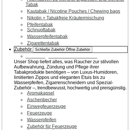
Tabak
Kautabak / Nicotine Pouches / Chewing bags
Nikotin + Tabakfreie Kräutermischung
Pfeifentabak
Schnupftabak
Wasserpfeifentabak
Zigarettentabak
Zubehör
Schließe Zubehör
Öffne Zubehör
Zur Kategorie Raucherzubehör
Unser Shop liefert alles, was Raucher zur stilvollen
Aufbewahrung, Zündung und Pflege ihrer
Tabakprodukte benötigen – von Luxus-Humidoren,
limitierten Zippos und eleganten Etuis bis zu
Wasserpfeifen, Zigarrenschneidern und Spezial-
Zubehör –, trendbewusst, hochwertig und preisgünstig.
Aromakapsel
Aschenbecher
Einwegfeuerzeuge
Feuerzeuge
Wasserpfeifen
Zubehör für Feuerzeuge