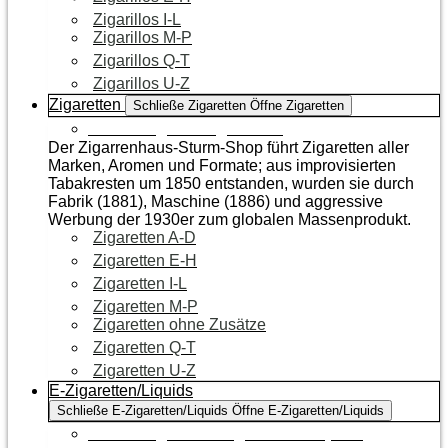
Zigarillos I-L
Zigarillos M-P
Zigarillos Q-T
Zigarillos U-Z
Zigaretten
Schließe Zigaretten
Öffne Zigaretten
Zur Kategorie Zigaretten
Der Zigarrenhaus-Sturm-Shop führt Zigaretten aller
Marken, Aromen und Formate; aus improvisierten
Tabakresten um 1850 entstanden, wurden sie durch
Fabrik (1881), Maschine (1886) und aggressive
Werbung der 1930er zum globalen Massenprodukt.
Zigaretten A-D
Zigaretten E-H
Zigaretten I-L
Zigaretten M-P
Zigaretten ohne Zusätze
Zigaretten Q-T
Zigaretten U-Z
E-Zigaretten/Liquids
Schließe E-Zigaretten/Liquids
Öffne E-Zigaretten/Liquids
Zur Kategorie E-Zigaretten/Liquids