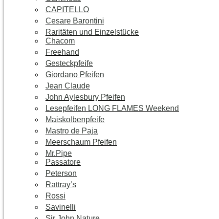
CAPITELLO
Cesare Barontini
Raritäten und Einzelstücke
Chacom
Freehand
Gesteckpfeife
Giordano Pfeifen
Jean Claude
John Aylesbury Pfeifen
Lesepfeifen LONG FLAMES Weekend
Maiskolbenpfeife
Mastro de Paja
Meerschaum Pfeifen
Mr.Pipe
Passatore
Peterson
Rattray’s
Rossi
Savinelli
Sir John Nature