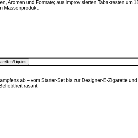
ken, Aromen und Formate; aus improvisierten Tabakresten um 1
en Massenprodukt.
aretten/Liquids
mpfens ab – vom Starter-Set bis zur Designer-E-Zigarette und u
 Beliebtheit rasant.