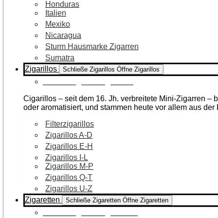
Honduras
Italien
Mexiko
Nicaragua
Sturm Hausmarke Zigarren
Sumatra
Zigarillos
Schließe Zigarillos
Öffne Zigarillos
Zur Kategorie Zigarillos
Cigarillos – seit dem 16. Jh. verbreitete Mini-Zigarren 
oder aromatisiert, und stammen heute vor allem aus de
Filterzigarillos
Zigarillos A-D
Zigarillos E-H
Zigarillos I-L
Zigarillos M-P
Zigarillos Q-T
Zigarillos U-Z
Zigaretten
Schließe Zigaretten
Öffne Zigaretten
Zur Kategorie Zigaretten