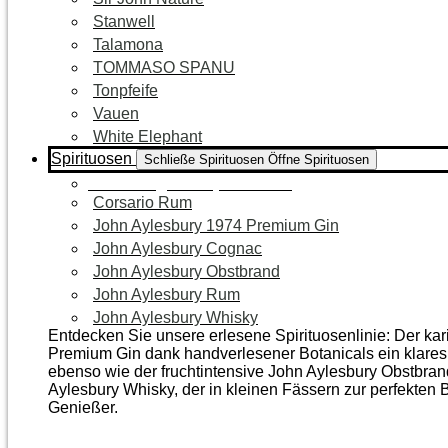
Stanwell
Talamona
TOMMASO SPANU
Tonpfeife
Vauen
White Elephant
Spirituosen
Schließe Spirituosen
Öffne Spirituosen
Zur Kategorie Spirituosen
Corsario Rum
John Aylesbury 1974 Premium Gin
John Aylesbury Cognac
John Aylesbury Obstbrand
John Aylesbury Rum
John Aylesbury Whisky
Entdecken Sie unsere erlesene Spirituosenlinie: Der ka
Premium Gin dank handverlesener Botanicals ein klares, 
ebenso wie der frucht­intensive John Aylesbury Obstbra
Aylesbury Whisky, der in kleinen Fässern zur perfekten B
Genießer.