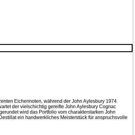
ezenten Eichen­noten, während der John Aylesbury 1974
artet der vielschichtig gereifte John Aylesbury Cognac
gerundet wird das Portfolio vom charakterstarken John
estillat ein handwerkliches Meister­stück für anspruchsvolle