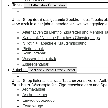
Tabak
Schließe Tabak
Öffne Tabak
Zur Kategorie Tabak
Unser Shop deckt das gesamte Spektrum des Tabaks ab – 
verwurzelt in einer jahrtausendealten, weltweit gepflegte
Alternativen zu Menthol Zigaretten und Menthol T
Kautabak / Nicotine Pouches / Chewing bags
Nikotin + Tabakfreie Kräutermischung
Pfeifentabak
Schnupftabak
Wasserpfeifentabak
Zigarettentabak
Zubehör
Schließe Zubehör
Öffne Zubehör
Zur Kategorie Raucherzubehör
Unser Shop liefert alles, was Raucher zur stilvollen A
Etuis bis zu Wasserpfeifen, Zigarrenschneidern und Spe
Aromakapsel
Aschenbecher
Einwegfeuerzeuge
Feuerzeuge