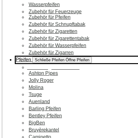
Wasserpfeifen
Zubehör für Feuerzeuge
Zubehör für Pfeifen
Zubehör für Schnupftabak
Zubehör für Zigaretten
Zubehör für Zigarettentabak
Zubehör für Wasserpfeifen
Zubehör für Zigarren
Pfeifen
Schließe Pfeifen
Öffne Pfeifen
Zur Kategorie Pfeifen
Ashton Pipes
Jolly Roger
Molina
Tsuge
Auenland
Barling Pfeifen
Bentley Pfeifen
BigBen
Bruyèrekantel
Caminetto