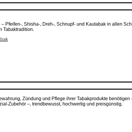
Pfeifen-, Shisha-, Dreh-, Schnupf- und Kautabak in allen Schni
n Tabaktradition.
abak
ufbewahrung, Zündung und Pflege ihrer Tabakprodukte benötigen
zial-Zubehör –, trendbewusst, hochwertig und preisgünstig.