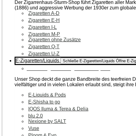
Der Zigarrenhaus-Sturm-Shop führt Zigaretten aller Mar
(1886) und aggressive Werbung der 1930er zum global
Zigaretten A-D
Zigaretten E-H
Zigaretten I-L
Zigaretten M-P
Zigaretten ohne Zusätze
Zigaretten Q-T
Zigaretten U-Z
E-Zigaretten/Liquids
Schließe E-Zigaretten/Liquids
Öffne E-Zig
Zur Kategorie E-Zigaretten/Liquids
Unser Shop deckt die ganze Bandbreite des teerfreien Da
vielfältiger und in vielen Lokalen erlaubt sind, steigt ihre
E-Liquids & Pods
E-Shisha to go
IQOS Iluma & Terea & Delia
blu 2.0
Nexione by SALT
Vuse
Ploom & Evo