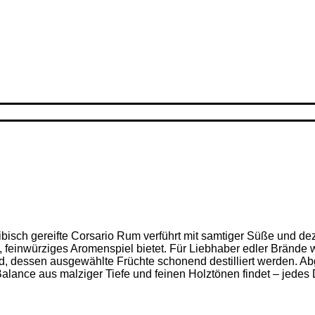
ribisch gereifte Corsario Rum verführt mit samtiger Süße und d
feinwürziges Aromenspiel bietet. Für Liebhaber edler Brände w
nd, dessen ausgewählte Früchte schonend destilliert werden. Ab
alance aus malziger Tiefe und feinen Holz­tönen findet – jedes D