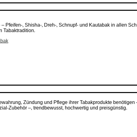
Pfeifen-, Shisha-, Dreh-, Schnupf- und Kautabak in allen Schni
n Tabaktradition.
abak
ufbewahrung, Zündung und Pflege ihrer Tabakprodukte benötigen
zial-Zubehör –, trendbewusst, hochwertig und preisgünstig.