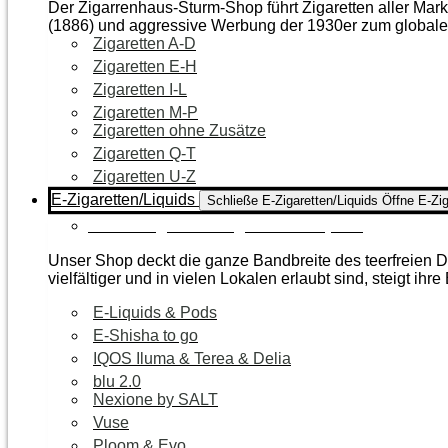
Der Zigarrenhaus-Sturm-Shop führt Zigaretten aller Mar
(1886) und aggressive Werbung der 1930er zum global
Zigaretten A-D
Zigaretten E-H
Zigaretten I-L
Zigaretten M-P
Zigaretten ohne Zusätze
Zigaretten Q-T
Zigaretten U-Z
E-Zigaretten/Liquids
Schließe E-Zigaretten/Liquids
Öffne E-Zig
Zur Kategorie E-Zigaretten/Liquids
Unser Shop deckt die ganze Bandbreite des teerfreien Da
vielfältiger und in vielen Lokalen erlaubt sind, steigt ihre
E-Liquids & Pods
E-Shisha to go
IQOS Iluma & Terea & Delia
blu 2.0
Nexione by SALT
Vuse
Ploom & Evo