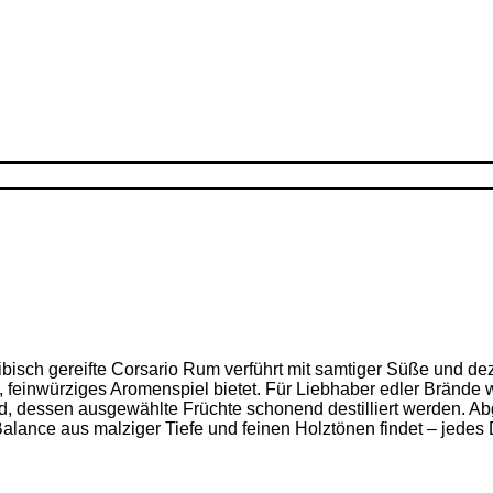
ribisch gereifte Corsario Rum verführt mit samtiger Süße und d
feinwürziges Aromenspiel bietet. Für Liebhaber edler Brände w
nd, dessen ausgewählte Früchte schonend destilliert werden. Ab
alance aus malziger Tiefe und feinen Holz­tönen findet – jedes D