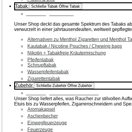
Tabak
Schließe Tabak
Öffne Tabak
Zur Kategorie Tabak
Unser Shop deckt das gesamte Spektrum des Tabaks ab – 
verwurzelt in einer jahrtausendealten, weltweit gepflegte
Alternativen zu Menthol Zigaretten und Menthol T
Kautabak / Nicotine Pouches / Chewing bags
Nikotin + Tabakfreie Kräutermischung
Pfeifentabak
Schnupftabak
Wasserpfeifentabak
Zigarettentabak
Zubehör
Schließe Zubehör
Öffne Zubehör
Zur Kategorie Raucherzubehör
Unser Shop liefert alles, was Raucher zur stilvollen A
Etuis bis zu Wasserpfeifen, Zigarrenschneidern und Spe
Aromakapsel
Aschenbecher
Einwegfeuerzeuge
Feuerzeuge