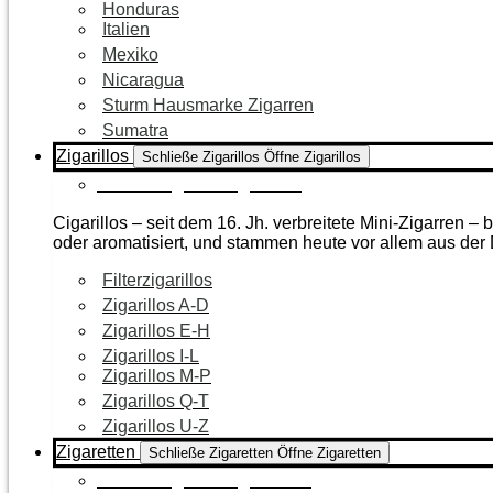
Honduras
Italien
Mexiko
Nicaragua
Sturm Hausmarke Zigarren
Sumatra
Zigarillos
Schließe Zigarillos
Öffne Zigarillos
Zur Kategorie Zigarillos
Cigarillos – seit dem 16. Jh. verbreitete Mini-Zigarren 
oder aromatisiert, und stammen heute vor allem aus de
Filterzigarillos
Zigarillos A-D
Zigarillos E-H
Zigarillos I-L
Zigarillos M-P
Zigarillos Q-T
Zigarillos U-Z
Zigaretten
Schließe Zigaretten
Öffne Zigaretten
Zur Kategorie Zigaretten