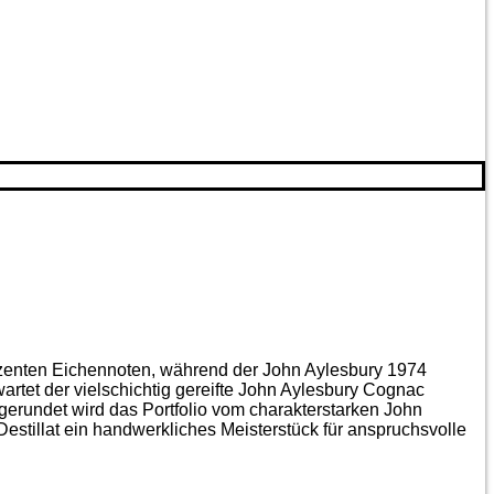
ezenten Eichen­noten, während der John Aylesbury 1974
artet der vielschichtig gereifte John Aylesbury Cognac
gerundet wird das Portfolio vom charakterstarken John
estillat ein handwerkliches Meister­stück für anspruchsvolle