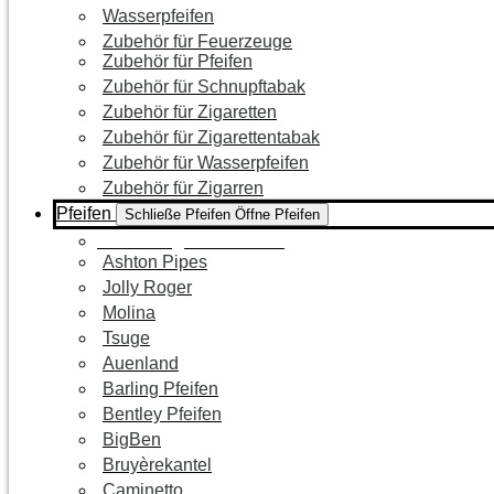
Wasserpfeifen
Zubehör für Feuerzeuge
Zubehör für Pfeifen
Zubehör für Schnupftabak
Zubehör für Zigaretten
Zubehör für Zigarettentabak
Zubehör für Wasserpfeifen
Zubehör für Zigarren
Pfeifen
Schließe Pfeifen
Öffne Pfeifen
Zur Kategorie Pfeifen
Ashton Pipes
Jolly Roger
Molina
Tsuge
Auenland
Barling Pfeifen
Bentley Pfeifen
BigBen
Bruyèrekantel
Caminetto