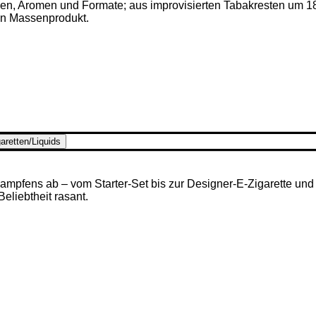
ken, Aromen und Formate; aus improvisierten Tabakresten um 1
en Massenprodukt.
aretten/Liquids
mpfens ab – vom Starter-Set bis zur Designer-E-Zigarette und u
 Beliebtheit rasant.