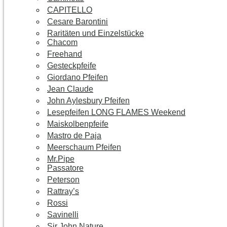
CAPITELLO
Cesare Barontini
Raritäten und Einzelstücke
Chacom
Freehand
Gesteckpfeife
Giordano Pfeifen
Jean Claude
John Aylesbury Pfeifen
Lesepfeifen LONG FLAMES Weekend
Maiskolbenpfeife
Mastro de Paja
Meerschaum Pfeifen
Mr.Pipe
Passatore
Peterson
Rattray’s
Rossi
Savinelli
Sir John Nature