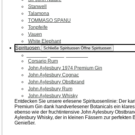
Stanwell
Talamona
TOMMASO SPANU
Tonpfeife
Vauen
White Elephant
Spirituosen
Schließe Spirituosen
Öffne Spirituosen
Zur Kategorie Spirituosen
Corsario Rum
John Aylesbury 1974 Premium Gin
John Aylesbury Cognac
John Aylesbury Obstbrand
John Aylesbury Rum
John Aylesbury Whisky
Entdecken Sie unsere erlesene Spirituosenlinie: Der ka
Premium Gin dank handverlesener Botanicals ein klares, 
ebenso wie der frucht­intensive John Aylesbury Obstbra
Aylesbury Whisky, der in kleinen Fässern zur perfekten B
Genießer.