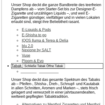
Unser Shop deckt die ganze Bandbreite des teerfreien
Dampfens ab – vom Starter-Set bis zur Designer-E-
Zigarette und unzähligen Liquids –, und weil E-
Zigaretten günstiger, vielfältiger und in vielen Lokalen
erlaubt sind, steigt ihre Beliebtheit rasant.
E-Liquids & Pods
E-Shisha to go
IQOS Iluma & Terea & Delia
blu 2.0
Nexione by SALT
Vuse
Ploom & Evo
Tabak
Schließe Tabak
Öffne Tabak
Zur Kategorie Tabak
Unser Shop deckt das gesamte Spektrum des Tabaks
ab – Pfeifen-, Shisha-, Dreh-, Schnupf- und Kautabak
in allen Schnitten, Aromen und Marken –, stets frisch
gelagert und verwurzelt in einer jahrtausendealten,
weltweit gepflegten Tabaktradition.
Alternativen zu Menthol Zigaretten und Menthol