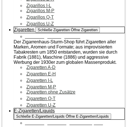
Zigarillos I-L
Zigarillos M-P
Zigarillos Q-T
Zigarillos U-Z
Zigaretten
Schließe Zigaretten
Öffne Zigaretten
Zur Kategorie Zigaretten
Der Zigarrenhaus-Sturm-Shop führt Zigaretten aller
Marken, Aromen und Formate; aus improvisierten
Tabakresten um 1850 entstanden, wurden sie durch
Fabrik (1881), Maschine (1886) und aggressive
Werbung der 1930er zum globalen Massenprodukt.
Zigaretten A-D
Zigaretten E-H
Zigaretten I-L
Zigaretten M-P
Zigaretten ohne Zusätze
Zigaretten Q-T
Zigaretten U-Z
E-Zigaretten/Liquids
Schließe E-Zigaretten/Liquids
Öffne E-Zigaretten/Liquids
Zur Kategorie E-Zigaretten/Liquids