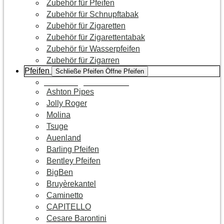
Zubehör für Pfeifen
Zubehör für Schnupftabak
Zubehör für Zigaretten
Zubehör für Zigarettentabak
Zubehör für Wasserpfeifen
Zubehör für Zigarren
Pfeifen
Schließe Pfeifen
Öffne Pfeifen
Zur Kategorie Pfeifen
Ashton Pipes
Jolly Roger
Molina
Tsuge
Auenland
Barling Pfeifen
Bentley Pfeifen
BigBen
Bruyèrekantel
Caminetto
CAPITELLO
Cesare Barontini