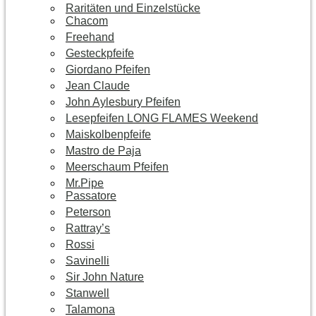
Raritäten und Einzelstücke
Chacom
Freehand
Gesteckpfeife
Giordano Pfeifen
Jean Claude
John Aylesbury Pfeifen
Lesepfeifen LONG FLAMES Weekend
Maiskolbenpfeife
Mastro de Paja
Meerschaum Pfeifen
Mr.Pipe
Passatore
Peterson
Rattray’s
Rossi
Savinelli
Sir John Nature
Stanwell
Talamona