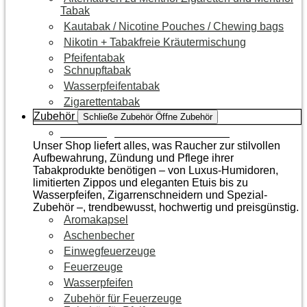
Tabak
Kautabak / Nicotine Pouches / Chewing bags
Nikotin + Tabakfreie Kräutermischung
Pfeifentabak
Schnupftabak
Wasserpfeifentabak
Zigarettentabak
Zubehör
Schließe Zubehör
Öffne Zubehör
Zur Kategorie Raucherzubehör
Unser Shop liefert alles, was Raucher zur stilvollen
Aufbewahrung, Zündung und Pflege ihrer
Tabakprodukte benötigen – von Luxus-Humidoren,
limitierten Zippos und eleganten Etuis bis zu
Wasserpfeifen, Zigarrenschneidern und Spezial-
Zubehör –, trendbewusst, hochwertig und preisgünstig.
Aromakapsel
Aschenbecher
Einwegfeuerzeuge
Feuerzeuge
Wasserpfeifen
Zubehör für Feuerzeuge