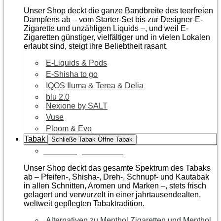
Unser Shop deckt die ganze Bandbreite des teerfreien
Dampfens ab – vom Starter-Set bis zur Designer-E-
Zigarette und unzähligen Liquids –, und weil E-
Zigaretten günstiger, vielfältiger und in vielen Lokalen
erlaubt sind, steigt ihre Beliebtheit rasant.
E-Liquids & Pods
E-Shisha to go
IQOS Iluma & Terea & Delia
blu 2.0
Nexione by SALT
Vuse
Ploom & Evo
Tabak
Schließe Tabak
Öffne Tabak
Zur Kategorie Tabak
Unser Shop deckt das gesamte Spektrum des Tabaks
ab – Pfeifen-, Shisha-, Dreh-, Schnupf- und Kautabak
in allen Schnitten, Aromen und Marken –, stets frisch
gelagert und verwurzelt in einer jahrtausendealten,
weltweit gepflegten Tabaktradition.
Alternativen zu Menthol Zigaretten und Menthol