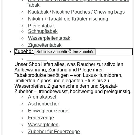
Tabak
Kautabak / Nicotine Pouches / Chewing bags
Nikotin + Tabakfreie Kräutermischung
Pfeifentabak
Schnupftabak
Wasserpfeifentabak
Zigarettentabak
Zubehör
Schließe Zubehör
Öffne Zubehör
Zur Kategorie Raucherzubehör
Unser Shop liefert alles, was Raucher zur stilvollen
Aufbewahrung, Zündung und Pflege ihrer
Tabakprodukte benötigen – von Luxus-Humidoren,
limitierten Zippos und eleganten Etuis bis zu
Wasserpfeifen, Zigarrenschneidern und Spezial-
Zubehör –, trendbewusst, hochwertig und preisgünstig.
Aromakapsel
Aschenbecher
Einwegfeuerzeuge
Feuerzeuge
Wasserpfeifen
Zubehör für Feuerzeuge