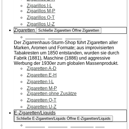
Zigarillos I-L
Zigarillos M-P
Zigarillos Q-T
Zigarillos U-Z
Zigaretten
Schließe Zigaretten
Öffne Zigaretten
Zur Kategorie Zigaretten
Der Zigarrenhaus-Sturm-Shop führt Zigaretten aller
Marken, Aromen und Formate; aus improvisierten
Tabakresten um 1850 entstanden, wurden sie durch
Fabrik (1881), Maschine (1886) und aggressive
Werbung der 1930er zum globalen Massenprodukt.
Zigaretten A-D
Zigaretten E-H
Zigaretten I-L
Zigaretten M-P
Zigaretten ohne Zusätze
Zigaretten Q-T
Zigaretten U-Z
E-Zigaretten/Liquids
Schließe E-Zigaretten/Liquids
Öffne E-Zigaretten/Liquids
Zur Kategorie E-Zigaretten/Liquids