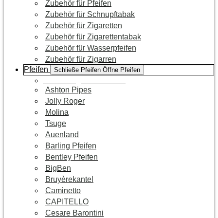
Zubehör für Pfeifen
Zubehör für Schnupftabak
Zubehör für Zigaretten
Zubehör für Zigarettentabak
Zubehör für Wasserpfeifen
Zubehör für Zigarren
Pfeifen
Schließe Pfeifen
Öffne Pfeifen
Zur Kategorie Pfeifen
Ashton Pipes
Jolly Roger
Molina
Tsuge
Auenland
Barling Pfeifen
Bentley Pfeifen
BigBen
Bruyèrekantel
Caminetto
CAPITELLO
Cesare Barontini