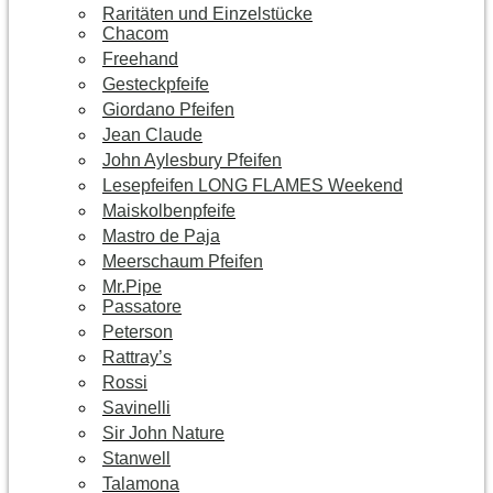
Raritäten und Einzelstücke
Chacom
Freehand
Gesteckpfeife
Giordano Pfeifen
Jean Claude
John Aylesbury Pfeifen
Lesepfeifen LONG FLAMES Weekend
Maiskolbenpfeife
Mastro de Paja
Meerschaum Pfeifen
Mr.Pipe
Passatore
Peterson
Rattray’s
Rossi
Savinelli
Sir John Nature
Stanwell
Talamona