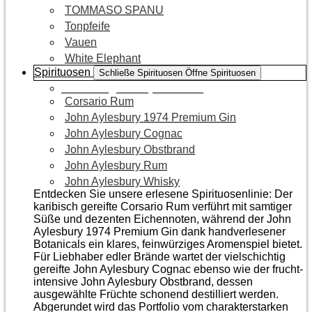
TOMMASO SPANU
Tonpfeife
Vauen
White Elephant
Spirituosen
Schließe Spirituosen
Öffne Spirituosen
Zur Kategorie Spirituosen
Corsario Rum
John Aylesbury 1974 Premium Gin
John Aylesbury Cognac
John Aylesbury Obstbrand
John Aylesbury Rum
John Aylesbury Whisky
Entdecken Sie unsere erlesene Spirituosenlinie: Der
karibisch gereifte Corsario Rum verführt mit samtiger
Süße und dezenten Eichen­noten, während der John
Aylesbury 1974 Premium Gin dank handverlesener
Botanicals ein klares, feinwürziges Aromenspiel bietet.
Für Liebhaber edler Brände wartet der vielschichtig
gereifte John Aylesbury Cognac ebenso wie der frucht­
intensive John Aylesbury Obstbrand, dessen
ausgewählte Früchte schonend destilliert werden.
Abgerundet wird das Portfolio vom charakterstarken