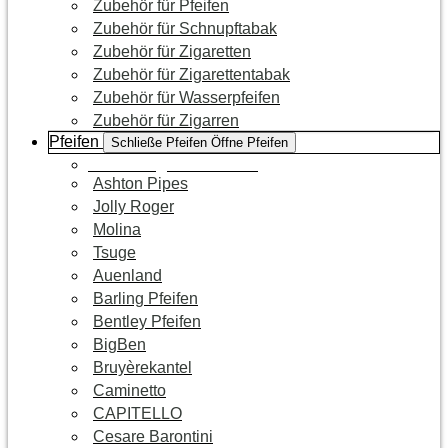
Zubehör für Pfeifen
Zubehör für Schnupftabak
Zubehör für Zigaretten
Zubehör für Zigarettentabak
Zubehör für Wasserpfeifen
Zubehör für Zigarren
Pfeifen
Schließe Pfeifen
Öffne Pfeifen
Zur Kategorie Pfeifen
Ashton Pipes
Jolly Roger
Molina
Tsuge
Auenland
Barling Pfeifen
Bentley Pfeifen
BigBen
Bruyèrekantel
Caminetto
CAPITELLO
Cesare Barontini