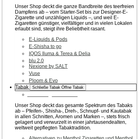
Unser Shop deckt die ganze Bandbreite des teerfreien
Dampfens ab – vom Starter-Set bis zur Designer-E-
Zigarette und unzähligen Liquids –, und weil E-
Zigaretten günstiger, vielfältiger und in vielen Lokalen
erlaubt sind, steigt ihre Beliebtheit rasant.
E-Liquids & Pods
E-Shisha to go
IQOS Iluma & Terea & Delia
blu 2.0
Nexione by SALT
Vuse
Ploom & Evo
Tabak
Schließe Tabak
Öffne Tabak
Zur Kategorie Tabak
Unser Shop deckt das gesamte Spektrum des Tabaks
ab – Pfeifen-, Shisha-, Dreh-, Schnupf- und Kautabak
in allen Schnitten, Aromen und Marken –, stets frisch
gelagert und verwurzelt in einer jahrtausendealten,
weltweit gepflegten Tabaktradition.
Alternativen zu Menthol Zigaretten und Menthol