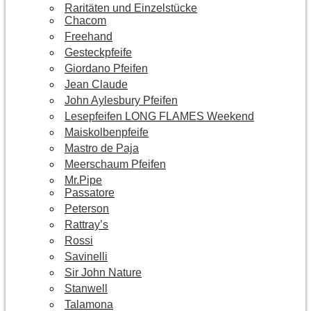
Raritäten und Einzelstücke
Chacom
Freehand
Gesteckpfeife
Giordano Pfeifen
Jean Claude
John Aylesbury Pfeifen
Lesepfeifen LONG FLAMES Weekend
Maiskolbenpfeife
Mastro de Paja
Meerschaum Pfeifen
Mr.Pipe
Passatore
Peterson
Rattray’s
Rossi
Savinelli
Sir John Nature
Stanwell
Talamona