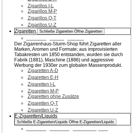
Zigarillos I-L
Zigarillos M-P
Zigarillos Q-T
Zigarillos U-Z
Zigaretten
Schließe Zigaretten
Öffne Zigaretten
Zur Kategorie Zigaretten
Der Zigarrenhaus-Sturm-Shop führt Zigaretten aller
Marken, Aromen und Formate; aus improvisierten
Tabakresten um 1850 entstanden, wurden sie durch
Fabrik (1881), Maschine (1886) und aggressive
Werbung der 1930er zum globalen Massenprodukt.
Zigaretten A-D
Zigaretten E-H
Zigaretten I-L
Zigaretten M-P
Zigaretten ohne Zusätze
Zigaretten Q-T
Zigaretten U-Z
E-Zigaretten/Liquids
Schließe E-Zigaretten/Liquids
Öffne E-Zigaretten/Liquids
Zur Kategorie E-Zigaretten/Liquids