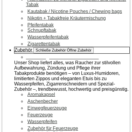
Tabak
Kautabak / Nicotine Pouches / Chewing bags
Nikotin + Tabakfreie Kräutermischung
Pfeifentabak
Schnupftabak
Wasserpfeifentabak
Zigarettentabak
Zubehör
Schließe Zubehör
Öffne Zubehör
Zur Kategorie Raucherzubehör
Unser Shop liefert alles, was Raucher zur stilvollen
Aufbewahrung, Zündung und Pflege ihrer
Tabakprodukte benötigen – von Luxus-Humidoren,
limitierten Zippos und eleganten Etuis bis zu
Wasserpfeifen, Zigarrenschneidern und Spezial-
Zubehör –, trendbewusst, hochwertig und preisgünstig.
Aromakapsel
Aschenbecher
Einwegfeuerzeuge
Feuerzeuge
Wasserpfeifen
Zubehör für Feuerzeuge