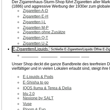
Der Zigarrenhaus-Sturm-Shop führt Zigaretten aller Mar
(1886) und aggressive Werbung der 1930er zum global
Zigaretten A-D
Zigaretten E-H
Zigaretten I-L
Zigaretten M-P
Zigaretten ohne Zusätze
Zigaretten Q-T
Zigaretten U-Z
E-Zigaretten/Liquids
Schließe E-Zigaretten/Liquids
Öffne E-Zig
Zur Kategorie E-Zigaretten/Liquids
Unser Shop deckt die ganze Bandbreite des teerfreien Da
vielfältiger und in vielen Lokalen erlaubt sind, steigt ihre
E-Liquids & Pods
E-Shisha to go
IQOS Iluma & Terea & Delia
blu 2.0
Nexione by SALT
Vuse
Ploom & Evo