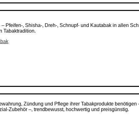
Pfeifen-, Shisha-, Dreh-, Schnupf- und Kautabak in allen Schni
n Tabaktradition.
abak
ufbewahrung, Zündung und Pflege ihrer Tabakprodukte benötigen
zial-Zubehör –, trendbewusst, hochwertig und preisgünstig.