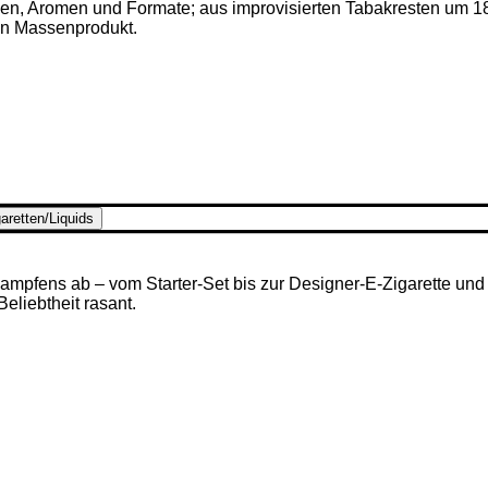
ken, Aromen und Formate; aus improvisierten Tabakresten um 1
en Massenprodukt.
aretten/Liquids
mpfens ab – vom Starter-Set bis zur Designer-E-Zigarette und u
 Beliebtheit rasant.