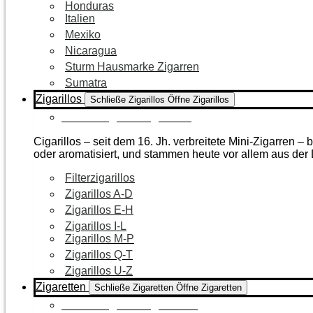
Honduras
Italien
Mexiko
Nicaragua
Sturm Hausmarke Zigarren
Sumatra
Zigarillos
Schließe Zigarillos
Öffne Zigarillos
Zur Kategorie Zigarillos
Cigarillos – seit dem 16. Jh. verbreitete Mini-Zigarren 
oder aromatisiert, und stammen heute vor allem aus de
Filterzigarillos
Zigarillos A-D
Zigarillos E-H
Zigarillos I-L
Zigarillos M-P
Zigarillos Q-T
Zigarillos U-Z
Zigaretten
Schließe Zigaretten
Öffne Zigaretten
Zur Kategorie Zigaretten