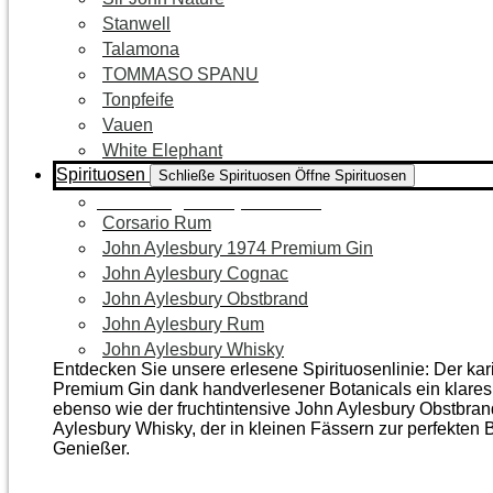
Stanwell
Talamona
TOMMASO SPANU
Tonpfeife
Vauen
White Elephant
Spirituosen
Schließe Spirituosen
Öffne Spirituosen
Zur Kategorie Spirituosen
Corsario Rum
John Aylesbury 1974 Premium Gin
John Aylesbury Cognac
John Aylesbury Obstbrand
John Aylesbury Rum
John Aylesbury Whisky
Entdecken Sie unsere erlesene Spirituosenlinie: Der ka
Premium Gin dank handverlesener Botanicals ein klares, 
ebenso wie der frucht­intensive John Aylesbury Obstbra
Aylesbury Whisky, der in kleinen Fässern zur perfekten B
Genießer.