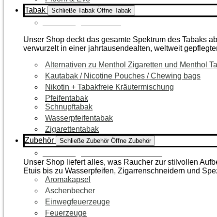
Tabak
Schließe Tabak
Öffne Tabak
Zur Kategorie Tabak
Unser Shop deckt das gesamte Spektrum des Tabaks ab – 
verwurzelt in einer jahrtausendealten, weltweit gepflegte
Alternativen zu Menthol Zigaretten und Menthol T
Kautabak / Nicotine Pouches / Chewing bags
Nikotin + Tabakfreie Kräutermischung
Pfeifentabak
Schnupftabak
Wasserpfeifentabak
Zigarettentabak
Zubehör
Schließe Zubehör
Öffne Zubehör
Zur Kategorie Raucherzubehör
Unser Shop liefert alles, was Raucher zur stilvollen A
Etuis bis zu Wasserpfeifen, Zigarrenschneidern und Spe
Aromakapsel
Aschenbecher
Einwegfeuerzeuge
Feuerzeuge