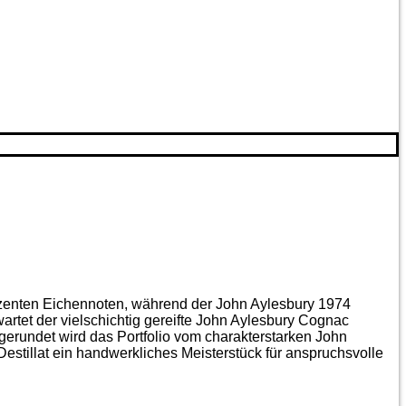
ezenten Eichen­noten, während der John Aylesbury 1974
artet der vielschichtig gereifte John Aylesbury Cognac
gerundet wird das Portfolio vom charakterstarken John
estillat ein handwerkliches Meister­stück für anspruchsvolle