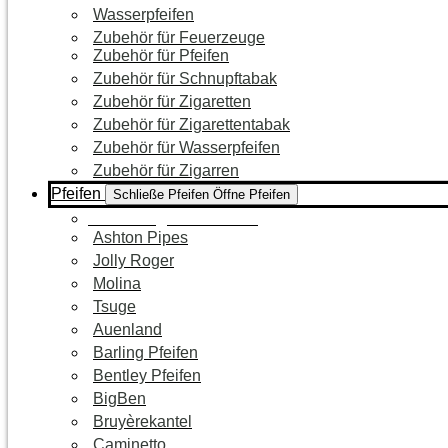
Wasserpfeifen
Zubehör für Feuerzeuge
Zubehör für Pfeifen
Zubehör für Schnupftabak
Zubehör für Zigaretten
Zubehör für Zigarettentabak
Zubehör für Wasserpfeifen
Zubehör für Zigarren
Pfeifen
Schließe Pfeifen
Öffne Pfeifen
Zur Kategorie Pfeifen
Ashton Pipes
Jolly Roger
Molina
Tsuge
Auenland
Barling Pfeifen
Bentley Pfeifen
BigBen
Bruyèrekantel
Caminetto