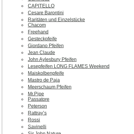
CAPITELLO
Cesare Barontini
Raritäten und Einzelstücke
Chacom
Freehand
Gesteckpfeife
Giordano Pfeifen
Jean Claude
John Aylesbury Pfeifen
Lesepfeifen LONG FLAMES Weekend
Maiskolbenpfeife
Mastro de Paja
Meerschaum Pfeifen
Mr.Pipe
Passatore
Peterson
Rattray’s
Rossi
Savinelli
Sir John Nature