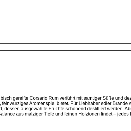
ribisch gereifte Corsario Rum verführt mit samtiger Süße und d
feinwürziges Aromenspiel bietet. Für Liebhaber edler Brände w
nd, dessen ausgewählte Früchte schonend destilliert werden. Ab
alance aus malziger Tiefe und feinen Holz­tönen findet – jedes D