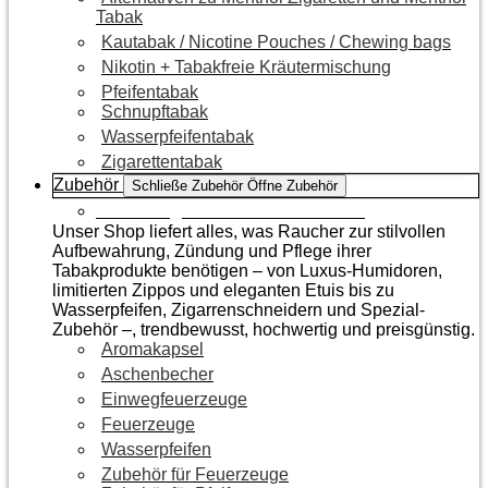
Tabak
Kautabak / Nicotine Pouches / Chewing bags
Nikotin + Tabakfreie Kräutermischung
Pfeifentabak
Schnupftabak
Wasserpfeifentabak
Zigarettentabak
Zubehör
Schließe Zubehör
Öffne Zubehör
Zur Kategorie Raucherzubehör
Unser Shop liefert alles, was Raucher zur stilvollen
Aufbewahrung, Zündung und Pflege ihrer
Tabakprodukte benötigen – von Luxus-Humidoren,
limitierten Zippos und eleganten Etuis bis zu
Wasserpfeifen, Zigarrenschneidern und Spezial-
Zubehör –, trendbewusst, hochwertig und preisgünstig.
Aromakapsel
Aschenbecher
Einwegfeuerzeuge
Feuerzeuge
Wasserpfeifen
Zubehör für Feuerzeuge