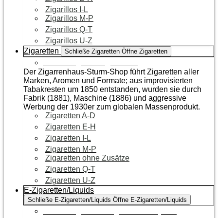
Zigarillos I-L
Zigarillos M-P
Zigarillos Q-T
Zigarillos U-Z
Zigaretten
Schließe Zigaretten
Öffne Zigaretten
Zur Kategorie Zigaretten
Der Zigarrenhaus-Sturm-Shop führt Zigaretten aller
Marken, Aromen und Formate; aus improvisierten
Tabakresten um 1850 entstanden, wurden sie durch
Fabrik (1881), Maschine (1886) und aggressive
Werbung der 1930er zum globalen Massenprodukt.
Zigaretten A-D
Zigaretten E-H
Zigaretten I-L
Zigaretten M-P
Zigaretten ohne Zusätze
Zigaretten Q-T
Zigaretten U-Z
E-Zigaretten/Liquids
Schließe E-Zigaretten/Liquids
Öffne E-Zigaretten/Liquids
Zur Kategorie E-Zigaretten/Liquids