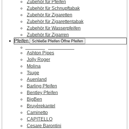
Zubehör für Pfeifen
Zubehör für Schnupftabak
Zubehör für Zigaretten
Zubehör für Zigarettentabak
Zubehör für Wasserpfeifen
Zubehör für Zigarren
Pfeifen
Schließe Pfeifen
Öffne Pfeifen
Zur Kategorie Pfeifen
Ashton Pipes
Jolly Roger
Molina
Tsuge
Auenland
Barling Pfeifen
Bentley Pfeifen
BigBen
Bruyèrekantel
Caminetto
CAPITELLO
Cesare Barontini