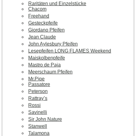
Raritäten und Einzelstücke
Chacom
Freehand
Gesteckpfeife
Giordano Pfeifen
Jean Claude
John Aylesbury Pfeifen
Lesepfeifen LONG FLAMES Weekend
Maiskolbenpfeife
Mastro de Paja
Meerschaum Pfeifen
Mr.Pipe
Passatore
Peterson
Rattray’s
Rossi
Savinelli
Sir John Nature
Stanwell
Talamona