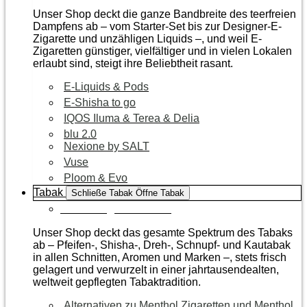
Unser Shop deckt die ganze Bandbreite des teerfreien
Dampfens ab – vom Starter-Set bis zur Designer-E-
Zigarette und unzähligen Liquids –, und weil E-
Zigaretten günstiger, vielfältiger und in vielen Lokalen
erlaubt sind, steigt ihre Beliebtheit rasant.
E-Liquids & Pods
E-Shisha to go
IQOS Iluma & Terea & Delia
blu 2.0
Nexione by SALT
Vuse
Ploom & Evo
Tabak
Schließe Tabak
Öffne Tabak
Zur Kategorie Tabak
Unser Shop deckt das gesamte Spektrum des Tabaks
ab – Pfeifen-, Shisha-, Dreh-, Schnupf- und Kautabak
in allen Schnitten, Aromen und Marken –, stets frisch
gelagert und verwurzelt in einer jahrtausendealten,
weltweit gepflegten Tabaktradition.
Alternativen zu Menthol Zigaretten und Menthol